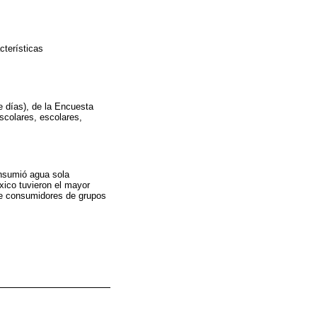
terísticas
e días), de la Encuesta
scolares, escolares,
nsumió agua sola
xico tuvieron el mayor
de consumidores de grupos