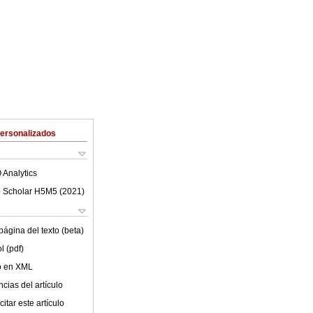
Personalizados
 Analytics
 Scholar H5M5 (
2021
)
ágina del texto (beta)
l (pdf)
lo en XML
cias del artículo
itar este artículo