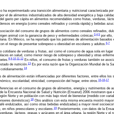
o ha experimentado una transición alimentaria y nutricional caracterizada po
por el de alimentos industrializados de alta densidad energética y baja calidad
 del gasto per cápita en alimentos recomendables como frutas, verduras, láct
densos en energía (como cereales refinados y comida rápida) y bebidas azuc
 asociación del consumo de grupos de alimentos como cereales refinados, du
3
,
4
,
5
rigen animal con la ganancia de peso y enfermedades crónicas;
por ello,
iana. En México, se ha reportado que los patrones de alimentación basados e
6
,
7
on el riesgo de presentar sobrepeso u obesidad en escolares y adultos.
mo cotidiano de verduras y frutas, así como el consumo de agua sola en luga
laces en salud, como menor riesgo de sobrepeso y obesidad y otras enfer
8
,
9
,
10
,
11
,
12
betes.
En niños, el consumo de frutas y verduras también se asoci
13
stado de nutrición.
Es por esta razón que la Organización Mundial de la S
14
 cotidianamente.
as de alimentación están influenciadas por diferentes factores, entre ellos l
15
,
16
,
17
nómico, escolaridad, etnicidad, composición del hogar, entre otros.
ferencias en el consumo de grupos de alimentos, energía y nutrimentos de a
de la Encuesta Nacional de Salud y Nutrición (Ensanut) 2006 mostraron que 
egión Norte y en población con más bajo nivel de bienestar (medido con varia
18
 enseres domésticos).
Otro análisis con esta misma encuesta mostró mayo
 café endulzados, así como otras bebidas endulzadas) a mayor nivel socioeco
19
, en niños preescolares y escolares.
Posteriormente, con datos de la Ensa
erduras, lácteos, grasas y azúcares en el área urbana, la región Norte y el 