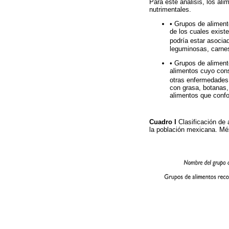
Para este análisis, los al
nutrimentales.
• Grupos de aliment
de los cuales exist
podría estar asocia
leguminosas, carnes
• Grupos de aliment
alimentos cuyo con
otras enfermedades
con grasa, botanas,
alimentos que conf
Cuadro I
Clasificación de
la población mexicana. M