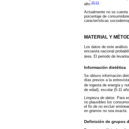
20
,
21
alto.
Actualmente no se cuenta c
porcentaje de consumidore
características sociodemo
MATERIAL Y MÉTO
Los datos de este análisi
encuesta nacional probabilí
área. El periodo de levant
Información dietética
Se obtuvo información diet
días previos a la entrevis
de ingesta de energía y n
de edad), escolar (5-11 añ
Limpieza de datos.
Para es
no plausibles los consumo
el fin de no excluir errón
en gramos no sea exacta.
Definición de grupos 