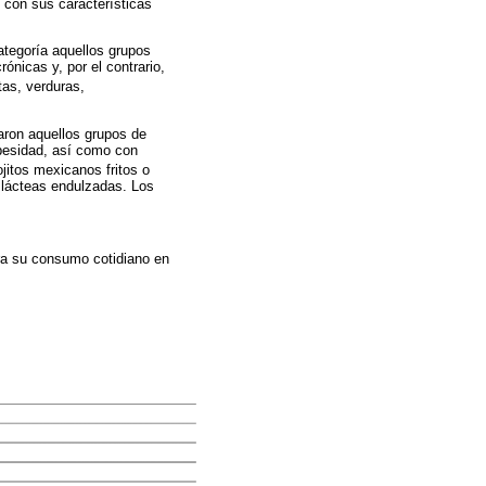
o con sus características
tegoría aquellos grupos
nicas y, por el contrario,
tas, verduras,
aron aquellos grupos de
besidad, así como con
itos mexicanos fritos o
 lácteas endulzadas. Los
ra su consumo cotidiano en