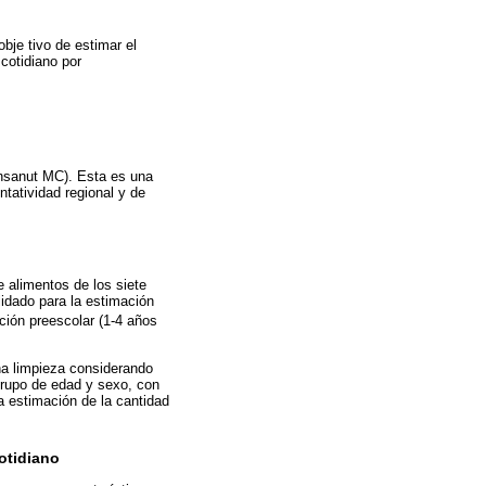
bje tivo de estimar el
cotidiano por
Ensanut MC). Esta es una
ntatividad regional y de
e alimentos de los siete
lidado para la estimación
ción preescolar (1-4 años
na limpieza considerando
rupo de edad y sexo, con
a estimación de la cantidad
otidiano