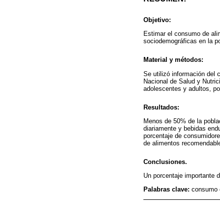
Objetivo:
Estimar el consumo de ali
sociodemográficas en la p
Material y métodos:
Se utilizó información del
Nacional de Salud y Nutri
adolescentes y adultos, po
Resultados:
Menos de 50% de la poblac
diariamente y bebidas end
porcentaje de consumidores
de alimentos recomendabl
Conclusiones.
Un porcentaje importante d
Palabras clave:
consumo d