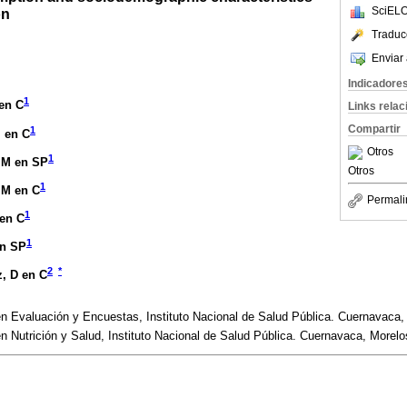
SciELO
on
Traduc
Enviar 
Indicadore
1
 en C
Links rela
Compartir
1
M en C
Otros
1
 M en SP
Otros
1
 M en C
Permali
1
 en C
1
en SP
2
*
z
, D en C
n Evaluación y Encuestas, Instituto Nacional de Salud Pública. Cuernavaca,
n Nutrición y Salud, Instituto Nacional de Salud Pública. Cuernavaca, Morelo