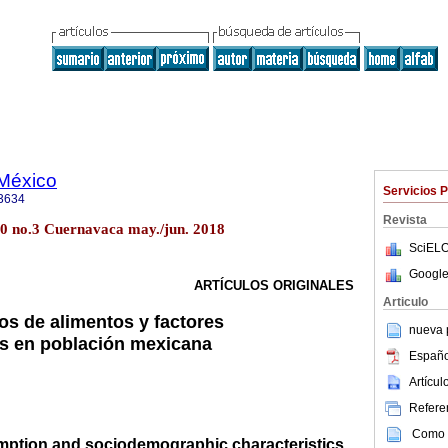
 México
Servicios 
3634
Revista
60 no.3 Cuernavaca may./jun. 2018
SciELO
Google
ARTÍCULOS ORIGINALES
Articulo
s de alimentos y factores
nueva p
s en población mexicana
Españo
Artícu
Referen
Como c
ption and sociodemographic characteristics