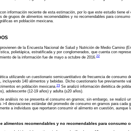
on información reciente de esta estimación, por lo que este estudio tiene el o
s de grupos de alimentos recomendables y no recomendables para consumo 
gráficas en población mexicana.
DOS
s provienen de la Encuesta Nacional de Salud y Nutrición de Medio Camino (
stica, polietápica, estratificada y por conglomerados, que cuenta con represe
22
amiento de la información fue de mayo a octubre de 2016.
ética utilizando un cuestionario semicuantitativo de frecuencia de consumo d
ta, incluyendo 140 alimentos y bebidas. Dicho cuestionario fue previamente va
23
utrimentos en población mexicana.
Se analizó información dietética de pobla
os), adolescente (12-19 años) y adulta (≥20 años).
te análisis no se presenta el consumo en gramos; sin embargo, se realizó u
s >4 desviaciones estándar del promedio de consumo en gramos para cada g
eamente a individuos que reportaron consumir el alimento en cuestión, aunque l
de alimentos recomendables y no recomendables para consumo c