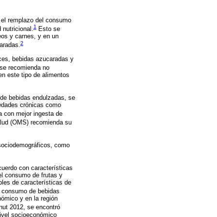
r el remplazo del consumo
1
 nutricional.
Esto se
eos y carnes, y en un
2
aradas.
lces, bebidas azucaradas y
 se recomienda no
n este tipo de alimentos
r de bebidas endulzadas, se
medades crónicas como
a con mejor ingesta de
alud (OMS) recomienda su
os sociodemográficos, como
cuerdo con características
el consumo de frutas y
bles de características de
r consumo de bebidas
nómico y en la región
nut 2012, se encontró
nivel socioeconómico