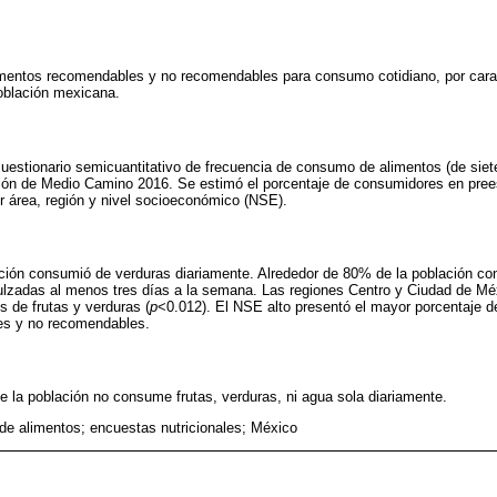
mentos recomendables y no recomendables para consumo cotidiano, por carac
oblación mexicana.
 cuestionario semicuantitativo de frecuencia de consumo de alimentos (de siet
ción de Medio Camino 2016. Se estimó el porcentaje de consumidores en pree
r área, región y nivel socioeconómico (NSE).
ión consumió de verduras diariamente. Alrededor de 80% de la población co
ulzadas al menos tres días a la semana. Las regiones Centro y Ciudad de Mé
 de frutas y verduras (
p
<0.012). El NSE alto presentó el mayor porcentaje 
es y no recomendables.
e la población no consume frutas, verduras, ni agua sola diariamente.
e alimentos; encuestas nutricionales; México