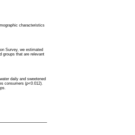
ographic characteristics
tion Survey, we estimated
d groups that are relevant
water daily and sweetened
les consumers (
p
<0.012).
ps.