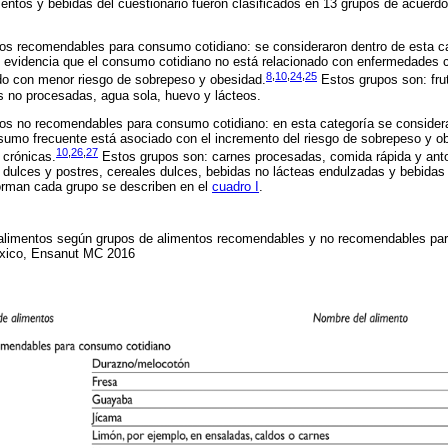
imentos y bebidas del cuestionario fueron clasificados en 13 grupos de acuerd
os recomendables para consumo cotidiano: se consideraron dentro de esta ca
e evidencia que el consumo cotidiano no está relacionado con enfermedades cró
8
,
10
,
24
,
25
do con menor riesgo de sobrepeso y obesidad.
Estos grupos son: fru
 no procesadas, agua sola, huevo y lácteos.
os no recomendables para consumo cotidiano: en esta categoría se consider
sumo frecuente está asociado con el incremento del riesgo de sobrepeso y o
10
,
26
,
27
 crónicas.
Estos grupos son: carnes procesadas, comida rápida y antoj
 dulces y postres, cereales dulces, bebidas no lácteas endulzadas y bebidas
orman cada grupo se describen en el
cuadro I
.
 alimentos según grupos de alimentos recomendables y no recomendables pa
éxico, Ensanut MC 2016