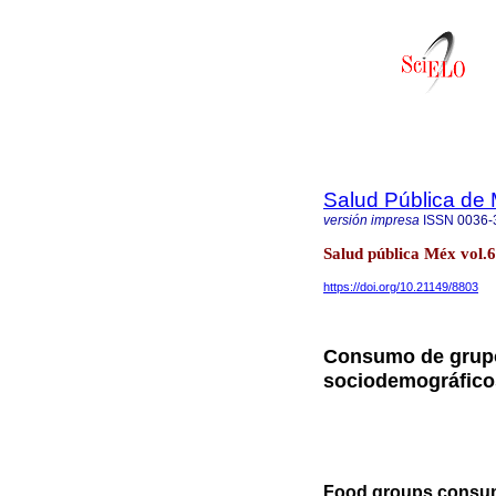
Salud Pública de
versión impresa
ISSN
0036-
Salud pública Méx vol.
https://doi.org/10.21149/8803
Consumo de grupo
sociodemográfico
Food groups consum