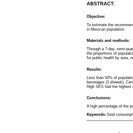
ABSTRACT:
Objective:
To estimate the recommend
in Mexican population.
Materials and methods:
Through a 7-day, semi-quan
the proportions of populat
for public health by area,
Results:
Less than 50% of populati
beverages (3 d/week). Cent
High SES had the highest
Conclusions:
A high percentage of the po
Keywords:
food consumpti