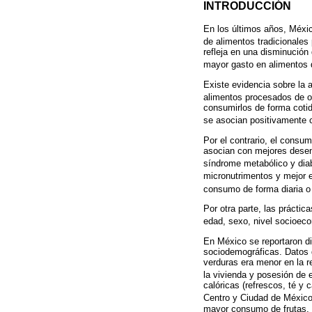
INTRODUCCIÓN
En los últimos años, Méxic
de alimentos tradicionales 
refleja en una disminución
mayor gasto en alimentos 
Existe evidencia sobre la
alimentos procesados de o
consumirlos de forma cotid
se asocian positivamente c
Por el contrario, el consu
asocian con mejores desen
síndrome metabólico y dia
micronutrimentos y mejor e
consumo de forma diaria o
Por otra parte, las práctic
edad, sexo, nivel socioeco
En México se reportaron di
sociodemográficas. Datos 
verduras era menor en la r
la vivienda y posesión de
calóricas (refrescos, té y
Centro y Ciudad de México
mayor consumo de frutas, v