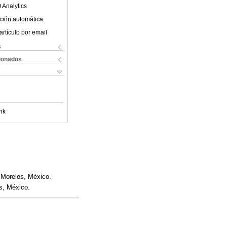
 Analytics
ción automática
artículo por email
s
cionados
nk
 Morelos, México.
s, México.