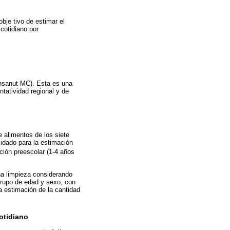
bje tivo de estimar el
cotidiano por
Ensanut MC). Esta es una
ntatividad regional y de
e alimentos de los siete
lidado para la estimación
ción preescolar (1-4 años
na limpieza considerando
rupo de edad y sexo, con
a estimación de la cantidad
otidiano