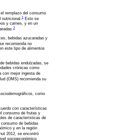
r el remplazo del consumo
1
 nutricional.
Esto se
eos y carnes, y en un
2
aradas.
lces, bebidas azucaradas y
 se recomienda no
n este tipo de alimentos
r de bebidas endulzadas, se
medades crónicas como
a con mejor ingesta de
alud (OMS) recomienda su
os sociodemográficos, como
cuerdo con características
el consumo de frutas y
bles de características de
r consumo de bebidas
nómico y en la región
nut 2012, se encontró
nivel socioeconómico