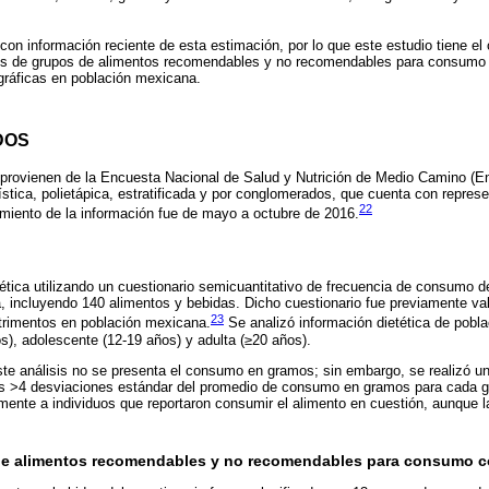
on información reciente de esta estimación, por lo que este estudio tiene el o
s de grupos de alimentos recomendables y no recomendables para consumo 
gráficas en población mexicana.
DOS
s provienen de la Encuesta Nacional de Salud y Nutrición de Medio Camino (
stica, polietápica, estratificada y por conglomerados, que cuenta con represe
22
amiento de la información fue de mayo a octubre de 2016.
ética utilizando un cuestionario semicuantitativo de frecuencia de consumo d
ta, incluyendo 140 alimentos y bebidas. Dicho cuestionario fue previamente va
23
utrimentos en población mexicana.
Se analizó información dietética de pobla
os), adolescente (12-19 años) y adulta (≥20 años).
te análisis no se presenta el consumo en gramos; sin embargo, se realizó u
s >4 desviaciones estándar del promedio de consumo en gramos para cada g
eamente a individuos que reportaron consumir el alimento en cuestión, aunque l
de alimentos recomendables y no recomendables para consumo c