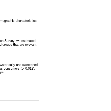
ographic characteristics
tion Survey, we estimated
d groups that are relevant
water daily and sweetened
les consumers (
p
<0.012).
ps.