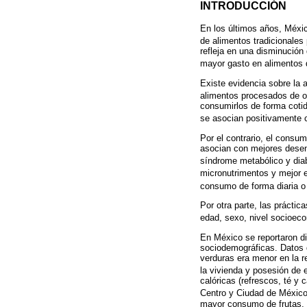
INTRODUCCIÓN
En los últimos años, Méxic
de alimentos tradicionales 
refleja en una disminución
mayor gasto en alimentos 
Existe evidencia sobre la
alimentos procesados de o
consumirlos de forma cotid
se asocian positivamente c
Por el contrario, el consu
asocian con mejores desen
síndrome metabólico y dia
micronutrimentos y mejor e
consumo de forma diaria o
Por otra parte, las práctic
edad, sexo, nivel socioeco
En México se reportaron di
sociodemográficas. Datos 
verduras era menor en la r
la vivienda y posesión de
calóricas (refrescos, té y
Centro y Ciudad de México
mayor consumo de frutas, v