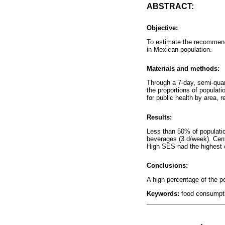
ABSTRACT:
Objective:
To estimate the recommend
in Mexican population.
Materials and methods:
Through a 7-day, semi-quan
the proportions of populat
for public health by area,
Results:
Less than 50% of populati
beverages (3 d/week). Cent
High SES had the highest
Conclusions:
A high percentage of the po
Keywords:
food consumpti