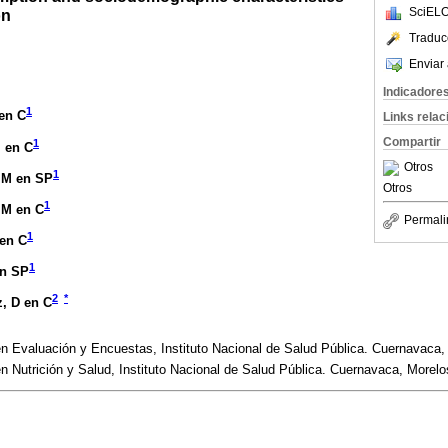
SciELO
on
Traduc
Enviar 
Indicadore
1
 en C
Links rela
Compartir
1
M en C
Otros
1
 M en SP
Otros
1
 M en C
Permali
1
 en C
1
en SP
2
*
z
, D en C
n Evaluación y Encuestas, Instituto Nacional de Salud Pública. Cuernavaca,
n Nutrición y Salud, Instituto Nacional de Salud Pública. Cuernavaca, Morelo