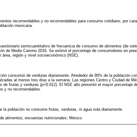
mentos recomendables y no recomendables para consumo cotidiano, por carac
oblación mexicana.
 cuestionario semicuantitativo de frecuencia de consumo de alimentos (de siet
ción de Medio Camino 2016. Se estimó el porcentaje de consumidores en pree
r área, región y nivel socioeconómico (NSE).
ión consumió de verduras diariamente. Alrededor de 80% de la población co
ulzadas al menos tres días a la semana. Las regiones Centro y Ciudad de Mé
 de frutas y verduras (
p
<0.012). El NSE alto presentó el mayor porcentaje 
es y no recomendables.
e la población no consume frutas, verduras, ni agua sola diariamente.
e alimentos; encuestas nutricionales; México