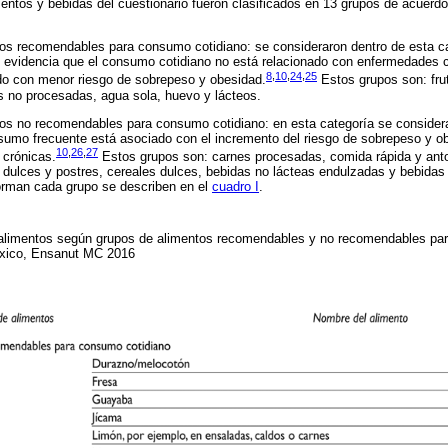
imentos y bebidas del cuestionario fueron clasificados en 13 grupos de acuerd
os recomendables para consumo cotidiano: se consideraron dentro de esta ca
e evidencia que el consumo cotidiano no está relacionado con enfermedades cró
8
,
10
,
24
,
25
do con menor riesgo de sobrepeso y obesidad.
Estos grupos son: fru
 no procesadas, agua sola, huevo y lácteos.
os no recomendables para consumo cotidiano: en esta categoría se consider
sumo frecuente está asociado con el incremento del riesgo de sobrepeso y o
10
,
26
,
27
 crónicas.
Estos grupos son: carnes procesadas, comida rápida y antoj
 dulces y postres, cereales dulces, bebidas no lácteas endulzadas y bebidas
orman cada grupo se describen en el
cuadro I
.
 alimentos según grupos de alimentos recomendables y no recomendables pa
éxico, Ensanut MC 2016