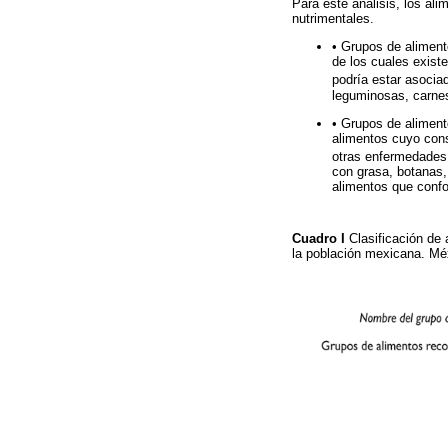
Para este análisis, los al
nutrimentales.
• Grupos de aliment
de los cuales exist
podría estar asocia
leguminosas, carnes
• Grupos de aliment
alimentos cuyo con
otras enfermedades
con grasa, botanas,
alimentos que conf
Cuadro I
Clasificación de
la población mexicana. M