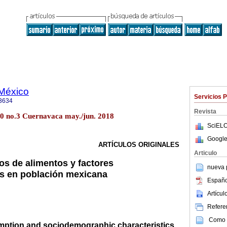
 México
Servicios 
3634
Revista
60 no.3 Cuernavaca may./jun. 2018
SciELO
Google
ARTÍCULOS ORIGINALES
Articulo
s de alimentos y factores
nueva p
s en población mexicana
Españo
Artícu
Referen
Como c
ption and sociodemographic characteristics