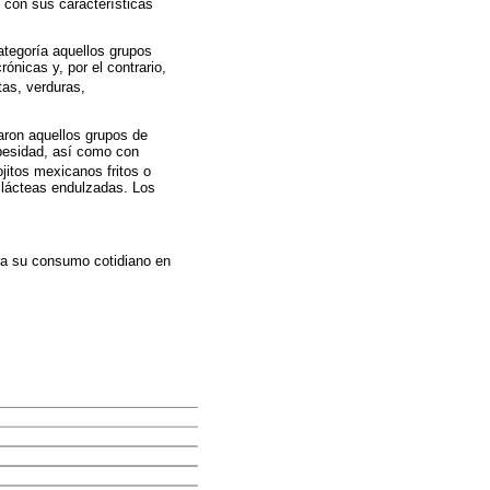
o con sus características
tegoría aquellos grupos
nicas y, por el contrario,
tas, verduras,
aron aquellos grupos de
besidad, así como con
itos mexicanos fritos o
 lácteas endulzadas. Los
ra su consumo cotidiano en