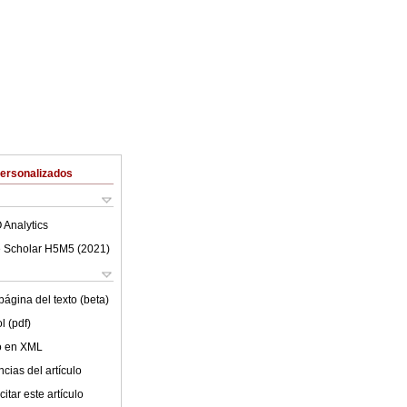
Personalizados
 Analytics
 Scholar H5M5 (
2021
)
ágina del texto (beta)
l (pdf)
lo en XML
cias del artículo
itar este artículo