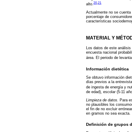
20
,
21
alto.
Actualmente no se cuenta c
porcentaje de consumidore
características sociodemo
MATERIAL Y MÉTO
Los datos de este análisi
encuesta nacional probabilí
área. El periodo de levant
Información dietética
Se obtuvo información diet
días previos a la entrevis
de ingesta de energía y n
de edad), escolar (5-11 añ
Limpieza de datos.
Para es
no plausibles los consumo
el fin de no excluir errón
en gramos no sea exacta.
Definición de grupos 