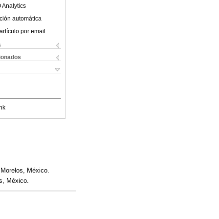
 Analytics
ción automática
artículo por email
s
cionados
nk
 Morelos, México.
s, México.