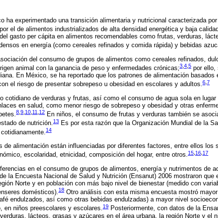
o ha experimentado una transición alimentaria y nutricional caracterizada po
por el de alimentos industrializados de alta densidad energética y baja calidad
 del gasto per cápita en alimentos recomendables como frutas, verduras, láct
densos en energía (como cereales refinados y comida rápida) y bebidas azuc
 asociación del consumo de grupos de alimentos como cereales refinados, du
3
,
4
,
5
rigen animal con la ganancia de peso y enfermedades crónicas;
por ello,
iana. En México, se ha reportado que los patrones de alimentación basados e
6
,
7
on el riesgo de presentar sobrepeso u obesidad en escolares y adultos.
mo cotidiano de verduras y frutas, así como el consumo de agua sola en luga
laces en salud, como menor riesgo de sobrepeso y obesidad y otras enfer
8
,
9
,
10
,
11
,
12
betes.
En niños, el consumo de frutas y verduras también se asoci
13
stado de nutrición.
Es por esta razón que la Organización Mundial de la S
14
 cotidianamente.
as de alimentación están influenciadas por diferentes factores, entre ellos l
15
,
16
,
17
nómico, escolaridad, etnicidad, composición del hogar, entre otros.
ferencias en el consumo de grupos de alimentos, energía y nutrimentos de a
de la Encuesta Nacional de Salud y Nutrición (Ensanut) 2006 mostraron que 
egión Norte y en población con más bajo nivel de bienestar (medido con varia
18
 enseres domésticos).
Otro análisis con esta misma encuesta mostró mayo
 café endulzados, así como otras bebidas endulzadas) a mayor nivel socioeco
19
, en niños preescolares y escolares.
Posteriormente, con datos de la Ensa
erduras, lácteos, grasas y azúcares en el área urbana, la región Norte y el 