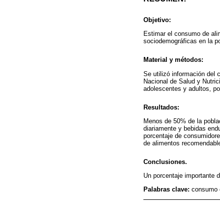
Objetivo:
Estimar el consumo de ali
sociodemográficas en la p
Material y métodos:
Se utilizó información del
Nacional de Salud y Nutri
adolescentes y adultos, po
Resultados:
Menos de 50% de la poblac
diariamente y bebidas end
porcentaje de consumidores
de alimentos recomendabl
Conclusiones.
Un porcentaje importante d
Palabras clave:
consumo d