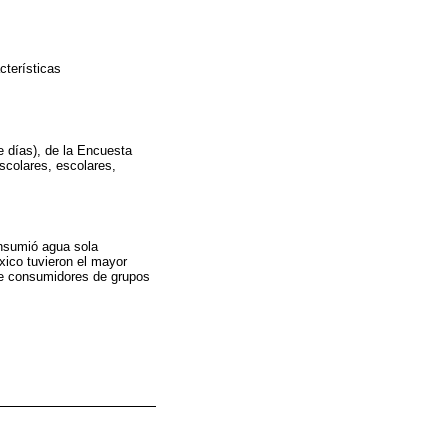
terísticas
e días), de la Encuesta
scolares, escolares,
nsumió agua sola
xico tuvieron el mayor
de consumidores de grupos