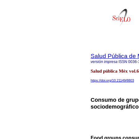
Salud Pública de
versión impresa
ISSN
0036-
Salud pública Méx vol.
https://doi.org/10.21149/8803
Consumo de grupo
sociodemográfico
Food groups consum