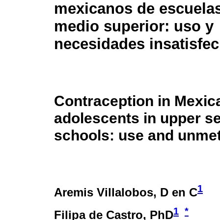
mexicanos de escuelas
medio superior: uso y
necesidades insatisfe
Contraception in Mexic
adolescents in upper s
schools: use and unme
1
Aremis Villalobos
, D en C
1
*
Filipa de Castro
, PhD