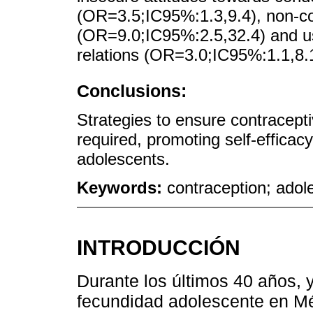
(OR=3.5;IC95%:1.3,9.4), non-co
(OR=9.0;IC95%:2.5,32.4) and us
relations (OR=3.0;IC95%:1.1,8.
Conclusions:
Strategies to ensure contracept
required, promoting self-effica
adolescents.
Keywords:
contraception; adol
INTRODUCCIÓN
Durante los últimos 40 años, y
fecundidad adolescente en Méx