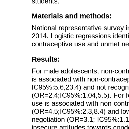
students.
Materials and methods:
National representative survey 
2014. Logistic regressions identi
contraceptive use and unmet ne
Results:
For male adolescents, non-contra
is associated with non-contrace
IC95%:5.6,23.4) and not recogni
(OR=2.4;IC95%:1.04,5.5). For f
use is associated with non-cont
(OR=4.5;IC95%:2.3,8.4) and low
negotiation (OR=3.1; IC95%:1.1
insecure attitudes towards con