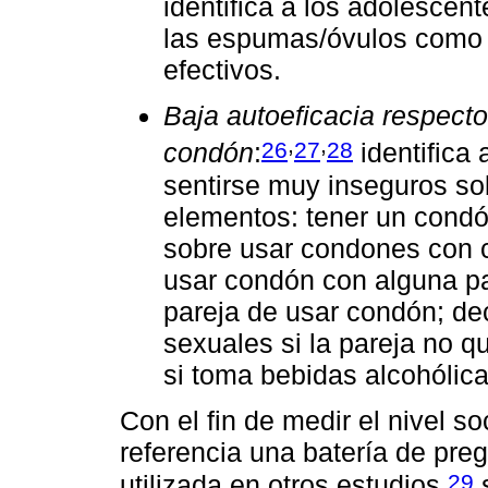
identifica a los adolescent
las espumas/óvulos como 
efectivos.
Baja autoeficacia respecto
,
,
26
27
28
condón
:
identifica
sentirse muy inseguros so
elementos: tener un condó
sobre usar condones con c
usar condón con alguna pa
pareja de usar condón; dec
sexuales si la pareja no q
si toma bebidas alcohólica
Con el fin de medir el nivel
referencia una batería de pre
29
utilizada en otros estudios,
s