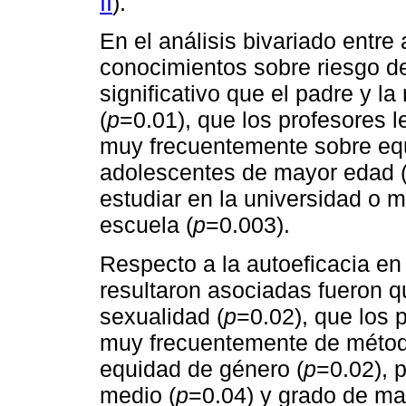
II
).
En el análisis bivariado entre
conocimientos sobre riesgo d
significativo que el padre y l
(
p
=0.01), que los profesores 
muy frecuentemente sobre eq
adolescentes de mayor edad (
estudiar en la universidad o m
escuela (
p
=0.003).
Respecto a la autoeficacia en
resultaron asociadas fueron 
sexualidad (
p
=0.02), que los 
muy frecuentemente de método
equidad de género (
p
=0.02), 
medio (
p
=0.04) y grado de mar