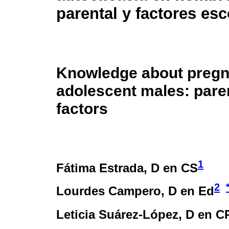
parental y factores esc
Knowledge about pregnan
adolescent males: pare
factors
1
Fátima Estrada
, D en CS
2
Lourdes Campero
, D en Ed
Leticia Suárez-López
, D en C