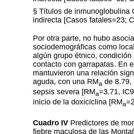
§ Títulos de inmunoglobulina
indirecta [Casos fatales=23; 
Por otra parte, no hubo asocia
sociodemográficas como local
algún grupo étnico, condició
contacto con garrapatas. En el
mantuvieron una relación signif
aguda, con una RM
de 8.79, 
a
sepsis severa [RM
=3.71, IC9
a
inicio de la doxiciclina [RM
=2
a
Cuadro IV
Predictores de mor
fiebre maculosa de las Mont