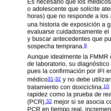
Es necesario que los médico
o adolescente que solicite ate
horas) que no responde a los 
una historia de exposición a g
evaluarse cuidadosamente el 
y buscar antecedentes que pue
8
sospecha temprana.
Aunque idealmente la FMMR d
de laboratorio, su diagnóstico
pues la confirmación por IFI e
,
31
32
médico
y no debe utilizar
10
tratamiento con doxiciclina.
rapidez como la prueba de re
32
(PCR),
mejor si se asocia c
PCR en tiempo real, increment