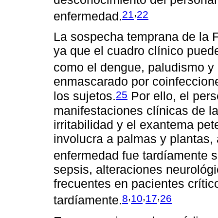
,
21
22
enfermedad.
La sospecha temprana de la 
ya que el cuadro clínico pue
como el dengue, paludismo y h
enmascarado por coinfeccione
25
los sujetos.
Por ello, el per
manifestaciones clínicas de l
irritabilidad y el exantema pe
involucra a palmas y plantas,
enfermedad fue tardíamente 
sepsis, alteraciones neurológ
frecuentes en pacientes crític
,
,
,
8
10
17
26
tardíamente.