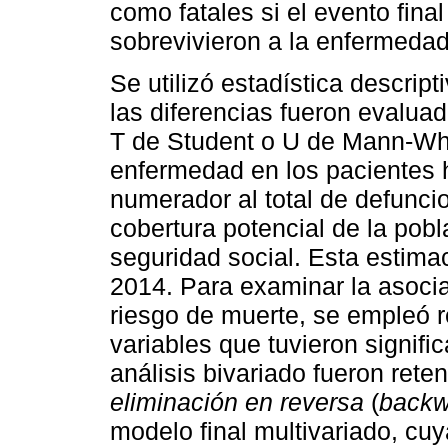
como fatales si el evento fina
sobrevivieron a la enfermedad
Se utilizó estadística descript
las diferencias fueron evalua
T de Student o U de Mann-Whit
enfermedad en los pacientes 
numerador al total de defunc
cobertura potencial de la pob
seguridad social. Esta estima
2014. Para examinar la asociac
riesgo de muerte, se empleó re
variables que tuvieron signific
análisis bivariado fueron ret
eliminación en reversa
(
backw
modelo final multivariado, cu