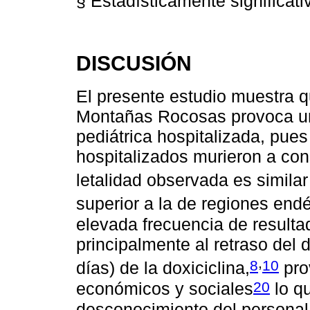
§ Estadísticamente significat
DISCUSIÓN
El presente estudio muestra q
Montañas Rocosas provoca una
pediátrica hospitalizada, pues
hospitalizados murieron a co
letalidad observada es similar
superior a la de regiones en
elevada frecuencia de resultad
principalmente al retraso del 
,
8
10
días) de la doxiciclina,
pro
20
económicos y sociales
lo q
desconocimiento del personal m