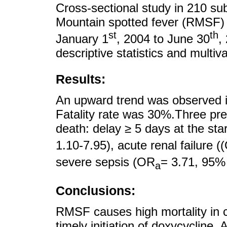
Cross-sectional study in 210 su
Mountain spotted fever (RMSF) i
st
th
January 1
, 2004 to June 30
,
descriptive statistics and multiva
Results:
An upward trend was observed i
Fatality rate was 30%.Three pred
death: delay ≥ 5 days at the sta
1.10-7.95), acute renal failure 
severe sepsis (OR
= 3.71, 95% 
a
Conclusions:
RMSF causes high mortality in c
timely initiation of doxycycline.