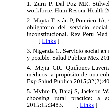
1. Zurn P, Dal Poz MR, Stilwe
workforce. Hum Resour Healt
2. Mayta-Tristán P, Poterico JA,
obligatorio del servicio socia
inconstitucional. Rev Peru Med
[
Links
]
3. Nigenda G. Servicio social en
y posible. Salud Publica Mex
4. Mejia CR, Quiñones-Lave
médicos: a propósito de una co
Exp Salud Publica 2015;32(2
5. Myhre D, Bajaj S, Jackson W.
choosing rural practice: a 
2015;15:3483. [
Links
]