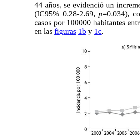
44 años, se evidenció un increm
(IC95% 0.28-2.69,
p
=0.034), c
casos por 100000 habitantes ent
en las
figuras
1b
y
1c
.