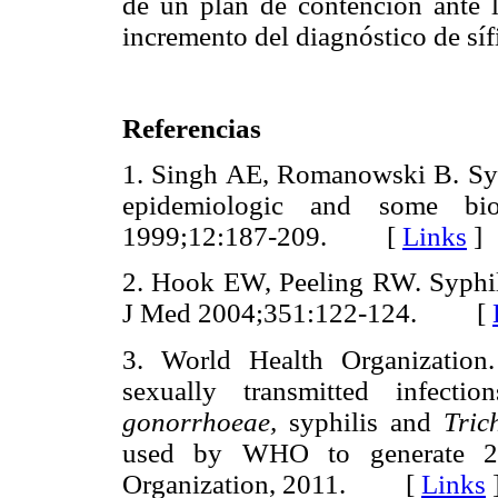
de un plan de contención ante la
incremento del diagnóstico de síf
Referencias
1. Singh AE, Romanowski B. Syph
epidemiologic and some bio
1999;12:187-209. [
Links
]
2. Hook EW, Peeling RW. Syphili
J Med 2004;351:122-124. [
3. World Health Organization.
sexually transmitted infecti
gonorrhoeae,
syphilis and
Tric
used by WHO to generate 20
Organization, 2011. [
Links