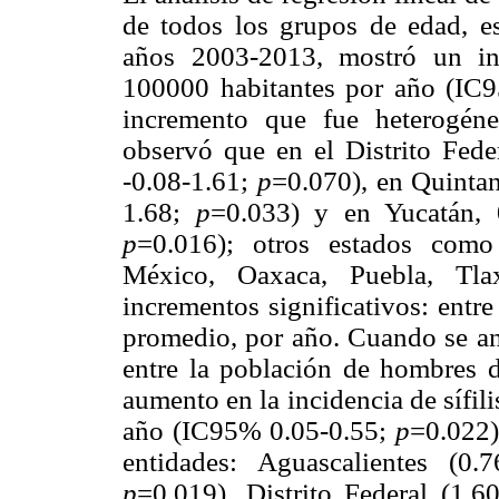
de todos los grupos de edad, est
años 2003-2013, mostró un in
100000 habitantes por año (IC
incremento que fue heterogéne
observó que en el Distrito Fed
-0.08-1.61;
p
=0.070), en Quinta
1.68;
p
=0.033) y en Yucatán, 
p
=0.016); otros estados como
México, Oaxaca, Puebla, Tla
incrementos significativos: entre
promedio, por año. Cuando se ana
entre la población de hombres 
aumento en la incidencia de sífil
año (IC95% 0.05-0.55;
p
=0.022)
entidades: Aguascalientes (0
p
=0.019), Distrito Federal (1.