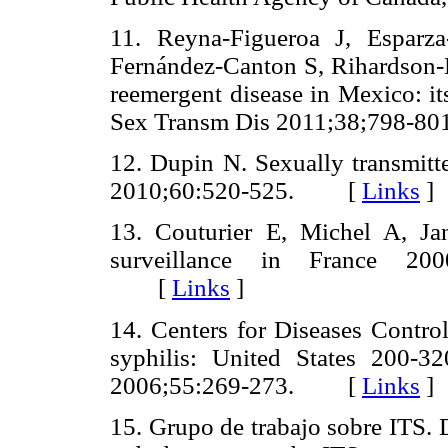
11. Reyna-Figueroa J, Esparz
Fernández-Canton S, Rihardson-L
reemergent disease in Mexico: it
Sex Transm Dis 2011;38;798
12. Dupin N. Sexually transmitte
2010;60:520-525. [
Links
]
13. Couturier E, Michel A, Ja
surveillance in France 200
[
Links
]
14. Centers for Diseases Contro
syphilis: United States 20
2006;55:269-273. [
Links
]
15. Grupo de trabajo sobre ITS. 