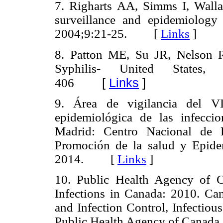
7. Righarts AA, Simms I, Wall
surveillance and epidemiology
2004;9:21-25. [
Links
]
8. Patton ME, Su JR, Nelson 
Syphilis- United States
[
Links
]
406
9. Área de vigilancia del VI
epidemiológica de las infecci
Madrid: Centro Nacional de E
Promoción de la salud y Epidem
2014. [
Links
]
10. Public Health Agency of C
Infections in Canada: 2010. Ca
and Infection Control, Infectiou
Public Health Agency of Cana