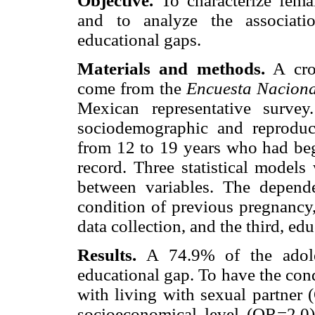
Objective.
To characterize fema
and to analyze the associati
educational gaps.
Materials and methods.
A cros
come from the
Encuesta Naciona
Mexican representative surve
sociodemographic and reproduc
from 12 to 19 years who had beg
record. Three statistical models
between variables. The depende
condition of previous pregnancy,
data collection, and the third, ed
Results.
A 74.9% of the adoles
educational gap. To have the con
with living with sexual partner
socioeconomical level (OR=2.0)