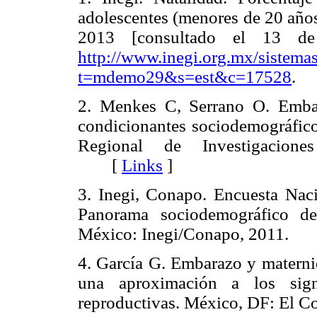
adolescentes (menores de 20 años
2013 [consultado el 13 de
http://www.inegi.org.mx/sistemas
t=mdemo29&s=est&c=17528
.
2. Menkes C, Serrano O. Emba
condicionantes sociodemográfic
Regional de Investigacione
[
Links
]
3. Inegi, Conapo. Encuesta Nac
Panorama sociodemográfico de
México: Inegi/Conapo, 2011
4. García G. Embarazo y materni
una aproximación a los signi
reproductivas. México, DF: El