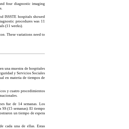
and four diagnostic imaging
s.
and ISSSTE hospitals showed
iagnostic procedures was 11
ls (11 weeks).
ion. These variations need to
 en una muestra de hospitales
eguridad y Servicios Sociales
tual en materia de tiempos de
gicos y cuatro procedimientos
 nacionales.
ones fue de 14 semanas. Los
a SS (15 semanas). El tiempo
ostraron un tiempo de espera
 de cada una de ellas. Estas