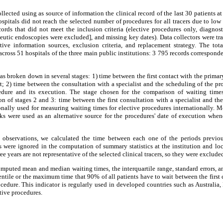
lected using as source of information the clinical record of the last 30 patients at
pitals did not reach the selected number of procedures for all tracers due to low
ords that did not meet the inclusion criteria (elective procedures only, diagnos
peutic endoscopies were excluded], and missing key dates). Data collectors were tra
native information sources, exclusion criteria, and replacement strategy. The t
 across 51 hospitals of the three main public institutions: 3 795 records correspond
as broken down in several stages: 1) time between the first contact with the primar
st; 2) time between the consultation with a specialist and the scheduling of the p
edure and its execution. The stage chosen for the comparison of waiting times
 of stages 2 and 3: time between the first consultation with a specialist and th
onally used for measuring waiting times for elective procedures internationally. M
ks were used as an alternative source for the procedures' date of execution when
l observations, we calculated the time between each one of the periods previou
s were ignored in the computation of summary statistics at the institution and lo
ee years are not representative of the selected clinical tracers, so they were exclude
 computed mean and median waiting times, the interquartile range, standard errors, 
entile or the maximum time that 90% of all patients have to wait between the first c
cedure. This indicator is regularly used in developed countries such as Australi
tive procedures.