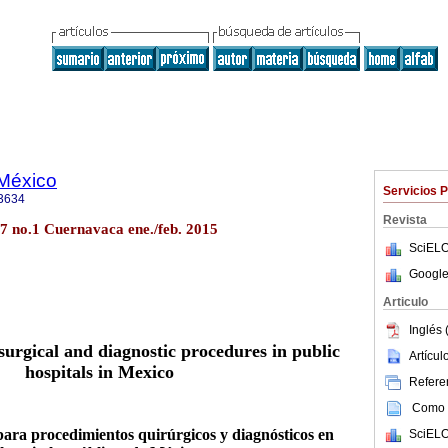
 México
Servicios 
3634
Revista
57 no.1 Cuernavaca ene./feb. 2015
SciELO
Google
Articulo
Inglés 
surgical and diagnostic procedures in public
Artícu
hospitals in Mexico
Referen
Como c
ara procedimientos quirúrgicos y diagnósticos en
SciELO