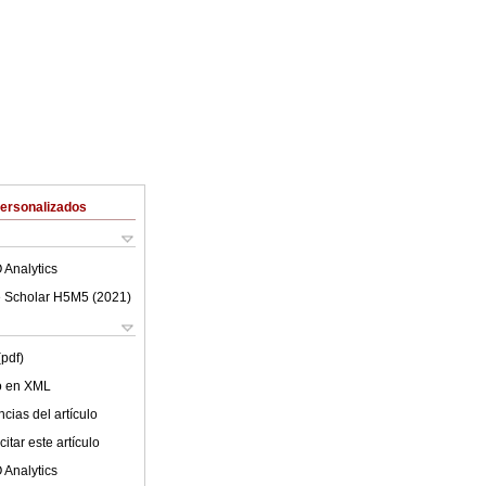
Personalizados
 Analytics
 Scholar H5M5 (
2021
)
(pdf)
lo en XML
cias del artículo
itar este artículo
 Analytics