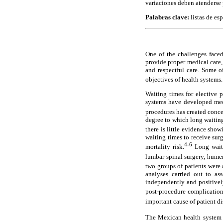
variaciones deben atenderse p
Palabras clave:
listas de es
One of the challenges faced
provide proper medical care, 
and respectful care. Some of
objectives of health systems.
Waiting times for elective p
systems have developed mech
procedures has created concer
degree to which long waiting
there is little evidence show
waiting times to receive sur
4-6
mortality risk.
Long waiti
lumbar spinal surgery, humera
two groups of patients were 
analyses carried out to as
independently and positivel
post-procedure complication
important cause of patient di
The Mexican health system c