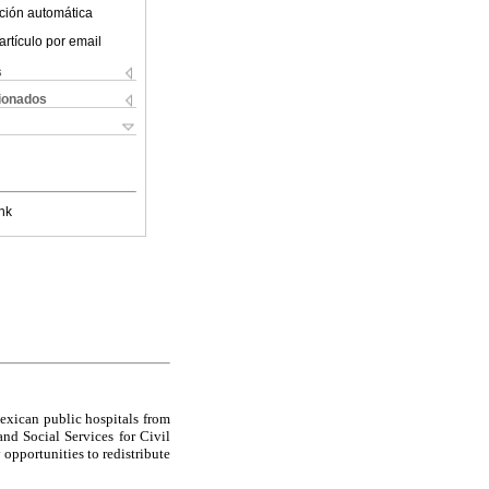
ción automática
artículo por email
s
cionados
nk
exican public hospitals from
and Social Services for Civil
opportunities to redistribute