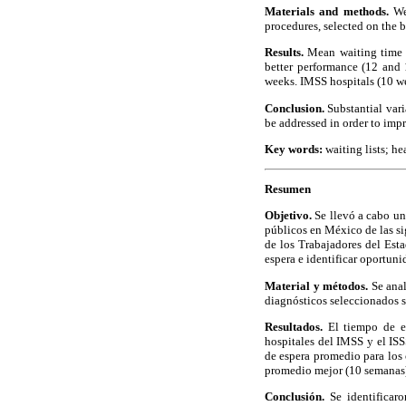
Materials and methods.
We 
procedures, selected on the b
Results.
Mean waiting time f
better performance (12 and
weeks. IMSS hospitals (10 w
Conclusion.
Substantial vari
be addressed in order to impr
Key words:
waiting lists; he
Resumen
Objetivo.
Se llevó a cabo un
públicos en México de las si
de los Trabajadores del Esta
espera e identificar oportuni
Material y métodos.
Se anal
diagnósticos seleccionados s
Resultados.
El tiempo de es
hospitales del IMSS y el IS
de espera promedio para los
promedio mejor (10 semanas) 
Conclusión.
Se identificaro