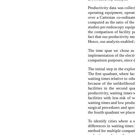
Productivity data was collect
operating equipment, operati
over a Cartesian co-ordinat
computed as the ratio of the
studies per endoscopy equipm
the comparison of facility p
fact that our productivity me
Hence, our analysis enabled a
The time span we chose as p
implementation of the electi
comparison purposes, since d
The initial step in the explo
The first quadrant, where fac
waiting times relative to othe
because of the unlikelihood 
facilities in the second qua
productivity, waiting times 
facilities with less risk of
waiting times and low produc
surgical procedures and speci
the fourth quadrant we place
To identify cities where a 
differences in waiting time
method for multiple comparis