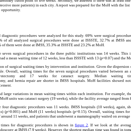
arbitrary cutoff point of five weeks. Secondly, we asserted if there was at least on
 receive more patients) in each city. A report was prepared for the MoH with the list 
e opportunity.
nd diagnostic procedures were analyzed for this study. 69% were surgical procedur
8% of all analyzed surgical procedures were done at ISSSTE, 32.7% at IMSS 
% of them were done at IMSS, 35.3% at ISSSTE and 23.2% at MoH.
e seven surgical procedures in the three public institutions was 14 weeks. This 
 had a mean waiting time of 12 weeks, less than ISSSTE with 13 (
p
=0.07) and the M
on of surgical waiting times by intervention and institution. Given the dispersion of
ale. Overall, waiting times for the seven surgical procedures varied between an 
ystectomy and 17 weeks for cataract surgery. Median waiting tim
y, and hernia repair are shorter in IMSS hospitals. MoH facilities showed not
acement.
und large variations in mean waiting times within each institution. For example, th
 MoH units was cataract surgery (19 weeks), while the facility average ranged from 
e four diagnostic procedures was 11 weeks. IMSS hospitals (10 weeks), again, s
s) (
p
=0.001) and MoH (11 weeks) hospitals (
p
=0.15). Overall, waiting times fo
 around 11 weeks, and patients that underwent a mammography waited on average
g times for diagnostic procedures is shown in
figure 2
. If we look at the averag
doscopy at IMSS (7.9 weeks). However, the shortest median time was found in tom