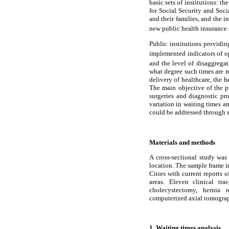
basic sets of institutions: t
for Social Security and Soci
and their families, and the 
new public health insurance
Public institutions providi
implemented indicators of op
and the level of disaggregat
what degree such times are m
delivery of healthcare, the h
The main objective of the pr
surgeries and diagnostic pr
variation in waiting times a
could be addressed through
Materials and methods
A cross-sectional study was
location. The sample frame i
Cities with current reports
areas. Eleven clinical tra
cholecystectomy, hernia r
computerized axial tomogra
1. Waiting times analysis