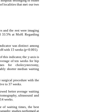
e hospital belonging to either
of localities that met our two
es and the rest were imaging
and 33.5% at MoH. Regarding
indicator was distinct among
oH with 15 weeks (
p
<0.001).
 this indicator, the y-axis is
average of ten weeks for hip
es for cholecystectomy,
ably shorter median waiting
e surgical procedure with the
five to 37 weeks.
howed better average waiting
r tomography, ultrasound and
 14 weeks.
e of waiting times, the best
ography studies performed at