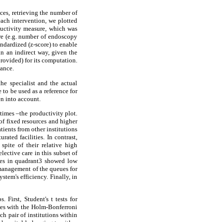
ices, retrieving the number of
each intervention, we plotted
ductivity measure, which was
ure (e.g. number of endoscopy
ndardized (z-score) to enable
in an indirect way, given the
provided) for its computation.
mance.
he specialist and the actual
to be used as a reference for
en into account.
 times –the productivity plot.
 of fixed resources and higher
atients from other institutions
ated facilities. In contrast,
 spite of their relative high
ective care in this subset of
ities in quadrant3 showed low
 management of the queues for
stem's efficiency. Finally, in
First, Student's t tests for
ues with the Holm-Bonferroni
h pair of institutions within