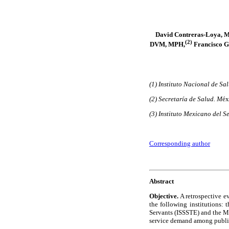
David Contreras-Loya, M
(2)
DVM, MPH,
Francisco G
(1) Instituto Nacional de Sa
(2) Secretaría de Salud. M
éx
(3) Instituto Mexicano del S
Corresponding author
Abstract
Objective.
A retrospective e
the following institutions: 
Servants (ISSSTE) and the Mi
service demand among public