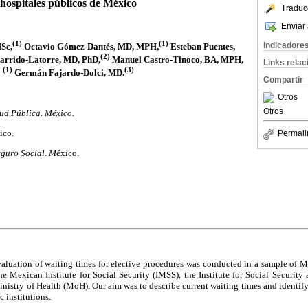
hospitales públicos de México
Traduc
Enviar 
(1)
(1)
Indicadore
Sc,
Octavio Gómez-Dantés, MD, MPH,
Esteban Puentes,
(2)
arrido-Latorre, MD, PhD,
Manuel Castro-Tinoco, BA, MPH,
Links rela
(1)
(3)
Germán Fajardo-Dolci, MD.
Compartir
Otros
Otros
lud Pública. México.
ico.
Permali
eguro Social. M
éxico.
valuation of waiting times for elective procedures was conducted in a sample of M
the Mexican Institute for Social Security (IMSS), the Institute for Social Security 
nistry of Health (MoH). Our aim was to describe current waiting times and identify 
 institutions.