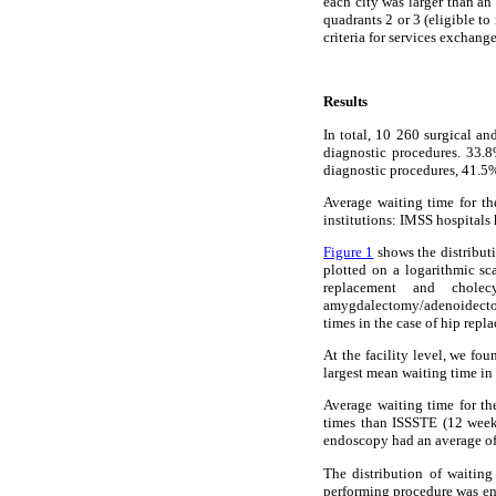
each city was larger than an 
quadrants 2 or 3 (eligible to
criteria for services exchang
Results
In total, 10 260 surgical a
diagnostic procedures. 33.
diagnostic procedures, 41.5
Average waiting time for th
institutions: IMSS hospitals
Figure 1
shows the distributi
plotted on a logarithmic sc
replacement and cholec
amygdalectomy/adenoidectom
times in the case of hip repl
At the facility level, we fo
largest mean waiting time in
Average waiting time for th
times than ISSSTE (12 week
endoscopy had an average of
The distribution of waitin
performing procedure was en