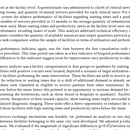
ed at the facility level. A questionnaire was administered to chiefs of clinical serv
ng rooms, and quantity of annual services provided for each clinical tracer. For 
e system the relative performance of facilities regarding waiting times and a pro
 number of services provided in 12 months to the average quantity of infrastruct
ent unit). Mean waiting times and productivity ratios at the facility level were sta
erformance avoiding issues of scale. This analysis addressed technical efficiency 
asure considers the quantity of available resources and output quantities (services 
 rank comparison within the sample of facilities in terms of utilization and perfor
erformance indicator, again, was the time between the first consultation with t
ve procedure. This time period was taken as a key indicator of hospital performance 
ifferences in this indicator suggest room for improvement once productivity is tak
ratory analysis was a facility categorization in four groups or quadrants by waiting
ilities with positive z-scores were located, depicted a scenario of larger utilization
r facilities performing the same intervention. These facilities are unfit to receive p
for reduction in waiting times due to a shift of additional demand to already satur
drant were classified as eligible to receive patients from other institutions. In
were below the mean, hence this pointed to an opportunity to increase demand for el
 worsening the bottlenecks, such as those found in hospitals in quadrant1. Facil
tivity. Irrespective of their unused capacity, short waiting times imply successful
alized diagnostic imaging. These units offer a direct opportunity to enhance the sy
d those facilities with high waiting times and productivity ratios below the mean.
services exchange mechanism was feasible, we performed an analysis in two steps. 
s between facilities belonging to the same city were developed. We adjusted
p
-val
ons. We evaluated if the magnitude of significant differences (
p
<0.05) between eac