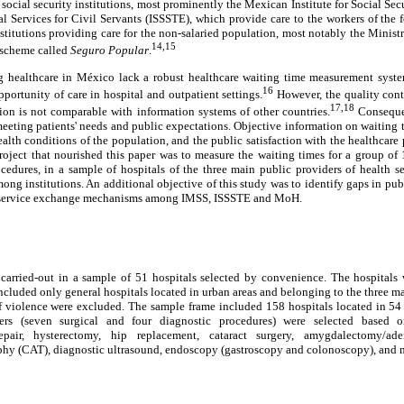
he social security institutions, most prominently the Mexican Institute for Social Sec
al Services for Civil Servants (ISSSTE), which provide care to the workers of the
institutions providing care for the non-salaried population, most notably the Minis
14,15
 scheme called
Seguro Popular
.
ng healthcare in México lack a robust healthcare waiting time measurement sys
16
portunity of care in hospital and outpatient settings.
However, the quality contr
17,18
ion is not comparable with information systems of other countries.
Consequen
eeting patients' needs and public expectations. Objective information on waiting
ealth conditions of the population, and the public satisfaction with the healthcare 
oject that nourished this paper was to measure the waiting times for a group of 1
ocedures, in a sample of hospitals of the three main public providers of health s
mong institutions. An additional objective of this study was to identify gaps in pub
 service exchange mechanisms among IMSS, ISSSTE and MoH.
 carried-out in a sample of 51 hospitals selected by convenience. The hospitals 
ncluded only general hospitals located in urban areas and belonging to the three mai
 of violence were excluded. The sample frame included 158 hospitals located in 54
cers (seven surgical and four diagnostic procedures) were selected based o
epair, hysterectomy, hip replacement, cataract surgery, amygdalectomy/ade
phy (CAT), diagnostic ultrasound, endoscopy (gastroscopy and colonoscopy), an