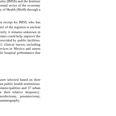
urity (IMSS) and the Institute
 formal sector of the economy
try of Health (MoH) through a
tem except for IMSS, who has
ol of the registers is unclear
tly, it remains unknown in
 times could help improve the
provided by public facilities.
1 clinical tracers, including
ervices in Mexico and assess
lic hospital performance that
were selected based on their
n public health institutions.
 municipalities and 37 urban
n their relative frequency:
noidectomy, prostatectomy,
d mammography.