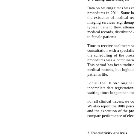
Data on waiting times was col
procedures in 2011. Some hos
the existence of medical rec
imaging services [e.g. thera
typical patient flow, alter
medical records, distributed
to female patients.
Time to receive healthcare w
consultation with a speciali
the scheduling of the proc
procedures was a combination
This period has been traditi
medical records, but logboo
patient's file.
For all the 10 667 origina
incomplete date registration
waiting times longer than thr
For all clinical tracers, we
We also report the 90th perc
and the execution of the pro
compare performance of elec
2. Productivity analysis