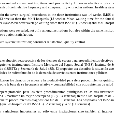
examined current waiting times and productivity for seven elective surgical 
asis of their relative frequency and comparability with other national health system
or the seven surgical procedures in the three institutions was 14 weeks. IMSS 
 13 weeks) than the MoH hospitals (15 weeks). Mean waiting time for the four d
eeks) showed better average waiting times than ISSSTE (12 weeks) and MoH hospita
ations were revealed, not only among institutions but also within the same institut
ove patient satisfaction.
alth system; utilization; consumer satisfaction; quality control.
a evaluación retrospectiva de los tiempos de espera para procedimientos electivos
guientes instituciones: Instituto Mexicano del Seguro Social (IMSS), Instituto de S
do (ISSSTE) y Secretaría de Salud (SS). El propósito era describir la situación ac
dades de redistribución de la demanda de servicios entre instituciones públicas.
izaron los tiempos de espera y la productividad para siete procedimientos quirúr
obre la base de su frecuencia relativa y comparabilidad con otros sistemas de salud
pera promedio para los siete procedimientos quirúrgicos en las tres instituci
SSTE mostraron un mejor desempeño (12 y 13 semanas) frente a los hospitales de l
 cuatro procedimientos diagnósticos fue de 11 semanas. Los hospitales del IMSS m
que los hospitales del ISSSTE (12 semanas) y la SS (11 semanas).
n variaciones importantes no sólo entre instituciones sino también al interior