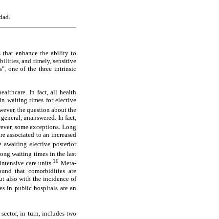
dad.
 that enhance the ability to
ilities, and timely, sensitive
", one of the three intrinsic
althcare. In fact, all health
n waiting times for elective
ever, the question about the
general, unanswered. In fact,
ever, some exceptions. Long
re associated to an increased
 awaiting elective posterior
ng waiting times in the last
10
ntensive care units.
Meta-
ound that comorbidities are
t also with the incidence of
s in public hospitals are an
sector, in turn, includes two