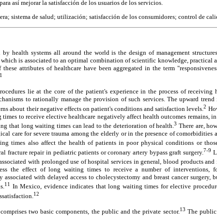
ara así mejorar la satisfacción de los usuarios de los servicios.
pera; sistema de salud; utilización; satisfacción de los consumidores; control de cali
 by health systems all around the world is the design of management structures
which is associated to an optimal combination of scientific knowledge, practical ab
 these attributes of healthcare have been aggregated in the term "responsiveness
1
rocedures lie at the core of the patient's experience in the process of receiving he
anisms to rationally manage the provision of such services. The upward trend i
2
ns about their negative effects on patient's conditions and satisfaction levels.
How
 times to receive elective healthcare negatively affect health outcomes remains, in 
3
ing that long waiting times can lead to the deterioration of health.
There are, how
gical care for severe trauma among the elderly or in the presence of comorbidities a
ng times also affect the health of patients in poor physical conditions or those
7-9
l fracture repair in pediatric patients or coronary artery bypass graft surgery.
Lo
associated with prolonged use of hospital services in general, blood products and i
sess the effect of long waiting times to receive a number of interventions, f
y associated with delayed access to cholecystectomy and breast cancer surgery, bu
11
s.
In Mexico, evidence indicates that long waiting times for elective procedure
12
ssatisfaction.
13
omprises two basic components, the public and the private sector.
The public 