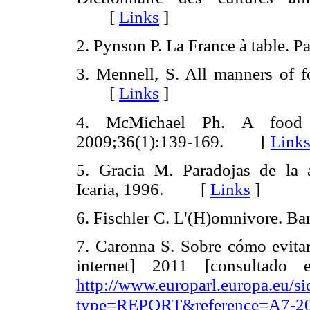
[
Links
]
2. Pynson P. La France à table.
3. Mennell, S. All manners of f
[
Links
]
4. McMichael Ph. A food 
2009;36(1):139-169. [
Link
5. Gracia M. Paradojas de la 
Icaria, 1996. [
Links
]
6. Fischler C. L'(H)omnivore.
7. Caronna S. Sobre cómo evitar
internet] 2011 [consultado
http://www.europarl.europa.eu/s
type=REPORT&reference=A7-2