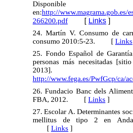
Disponible
en:
http://www.magrama.gob.e
[
Links
]
266200.pdf
24. Martín V. Consumo de carn
consumo 2010:5-23. [
Links
25. Fondo Español de Garantía
personas más necesitadas [sitio
2013]. Di
http://www.fega.es/PwfGcp/ca/ac
26. Fundacio Banc dels Aliment
FBA, 2012. [
Links
]
27. Escolar A. Determinantes socia
mellitus de tipo 2 en Andal
[
Links
]