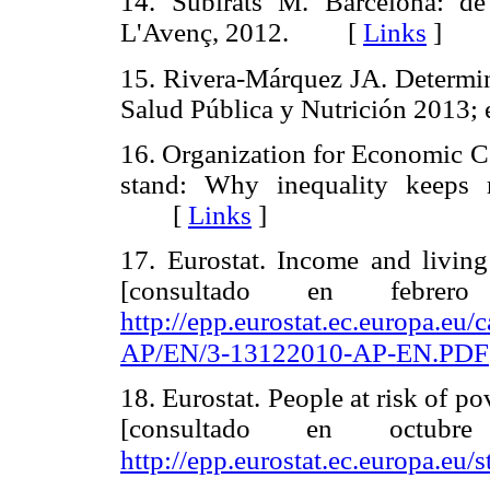
14. Subirats M. Barcelona: de l
L'Avenç, 2012. [
Links
]
15. Rivera-Márquez JA. Determina
Salud Pública y Nutrición 201
16. Organization for Economic 
stand: Why inequality keeps 
[
Links
]
17. Eurostat. Income and living 
[consultado en febre
http://epp.eurostat.ec.europa.
AP/EN/3-13122010-AP-EN.PDF
18. Eurostat. People at risk of pov
[consultado en octub
http://epp.eurostat.ec.europa.eu