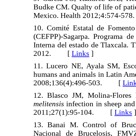
Budke CM. Qualty of life of pati
Mexico. Health 2012;4:574-
10. Comité Estatal de Fomento
(CEFPP)-Sagarpa. Programa de
Interna del estado de Tlaxcala. 
2012. [
Links
]
11. Lucero NE, Ayala SM, Esco
humans and animals in Latin Ame
2008;136(4):496-503. [
Lin
12. Blasco JM, Molina-Flores 
melitensis
infection in sheep an
2011;27(1):95-104. [
Links
13. Banai M. Control of Bruc
Nacional de Brucelosis, FMV