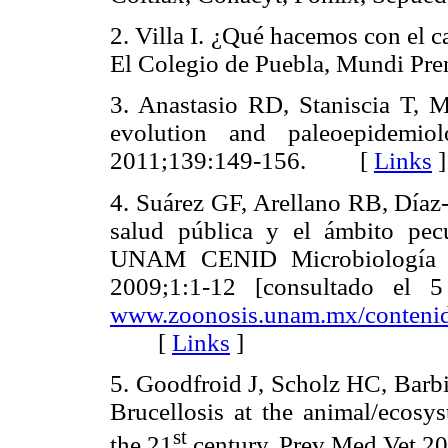
2. Villa I. ¿Qué hacemos con el 
El Colegio de Puebla, Mundi 
3. Anastasio RD, Staniscia T, 
evolution and paleoepidemiol
2011;139:149-156. [
Links
]
4. Suárez GF, Arellano RB, Díaz-
salud pública y el ámbito pec
UNAM CENID Microbiología I
2009;1:1-12 [consultado el 
www.zoonosis.unam.mx/contenido/
[
Links
]
5. Goodfroid J, Scholz HC, Barbi
Brucellosis at the animal/ecosy
st
the 21
century. Prev Med Vet