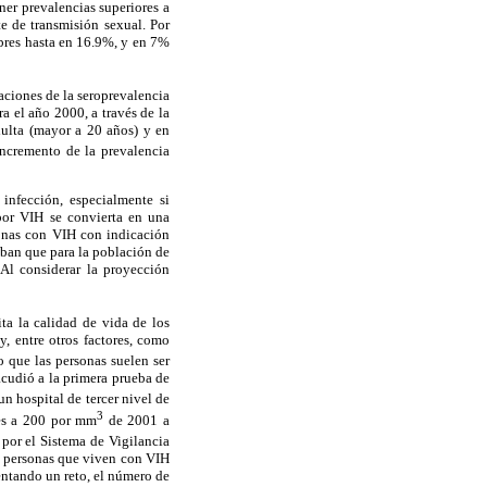
ner prevalencias superiores a
e de transmisión sexual. Por
bres hasta en 16.9%, y en 7%
aciones de la seroprevalencia
a el año 2000, a través de la
ulta (mayor a 20 años) y en
incremento de la prevalencia
infección, especialmente si
 por VIH se convierta en una
sonas con VIH con indicación
aban que para la población de
Al considerar la proyección
ta la calidad de vida de los
y, entre otros factores, como
que las personas suelen ser
cudió a la primera prueba de
n hospital de tercer nivel de
3
res a 200 por mm
de 2001 a
 por el Sistema de Vigilancia
s personas que viven con VIH
entando un reto, el número de