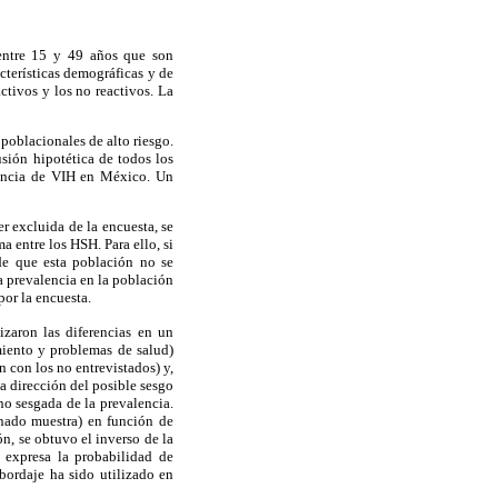
 entre 15 y 49 años que son
cterísticas demográficas y de
tivos y los no reactivos. La
poblacionales de alto riesgo.
usión hipotética de todos los
encia de VIH en México. Un
r excluida de la encuesta, se
 entre los HSH. Para ello, si
de que esta población no se
a prevalencia en la población
por la encuesta.
izaron las diferencias en un
amiento y problemas de salud)
n con los no entrevistados) y,
la dirección del posible sesgo
o sesgada de la prevalencia.
onado muestra) en función de
ón, se obtuvo el inverso de la
 expresa la probabilidad de
abordaje ha sido utilizado en