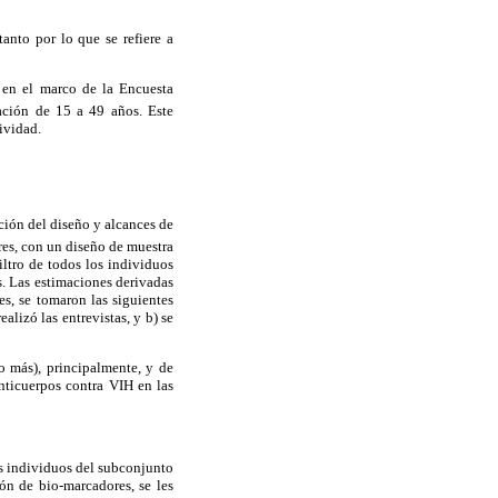
anto por lo que se refiere a
 en el marco de la Encuesta
ación de 15 a 49 años. Este
ividad.
ción del diseño y alcances de
es, con un diseño de muestra
iltro de todos los individuos
s. Las estimaciones derivadas
s, se tomaron las siguientes
lizó las entrevistas, y b) se
 o más), principalmente, y de
anticuerpos contra VIH en las
os individuos del subconjunto
ón de bio-marcadores, se les