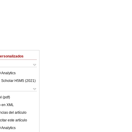
Personalizados
 Analytics
 Scholar H5M5 (
2021
)
l (pdf)
lo en XML
cias del artículo
itar este artículo
 Analytics