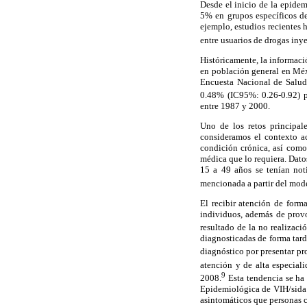
Desde el inicio de la epidem
5% en grupos específicos de
ejemplo, estudios recientes
entre usuarios de drogas inye
Históricamente, la informaci
en población general en Méxi
Encuesta Nacional de Salud
0.48% (IC95%: 0.26-0.92) p
entre 1987 y 2000.
Uno de los retos principal
consideramos el contexto ac
condición crónica, así como
médica que lo requiera. Dato
15 a 49 años se tenían not
mencionada a partir del mode
El recibir atención de form
individuos, además de provoc
resultado de la no realizaci
diagnosticadas de forma tar
diagnóstico por presentar pr
atención y de alta especia
9
2008.
Esta tendencia se ha 
Epidemiológica de VIH/sida 
asintomáticos que personas c