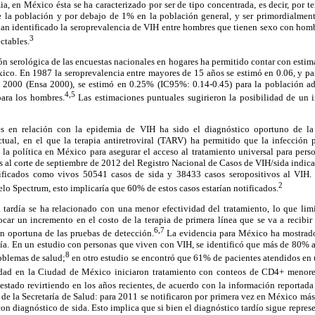
ia, en México ésta se ha caracterizado por ser de tipo concentrada, es decir, por te
 la población y por debajo de 1% en la población general, y ser primordialment
 han identificado la seroprevalencia de VIH entre hombres que tienen sexo con hom
3
ctables.
ón serológica de las encuestas nacionales en hogares ha permitido contar con estim
co. En 1987 la seroprevalencia entre mayores de 15 años se estimó en 0.06, y par
 2000 (Ensa 2000), se estimó en 0.25% (IC95%: 0.14-0.45) para la población ad
4,5
ara los hombres.
Las estimaciones puntuales sugirieron la posibilidad de un 
es en relación con la epidemia de VIH ha sido el diagnóstico oportuno de la 
tual, en el que la terapia antiretroviral (TARV) ha permitido que la infección
 la política en México para asegurar el acceso al tratamiento universal para per
s al corte de septiembre de 2012 del Registro Nacional de Casos de VIH/sida indic
ificados como vivos 50541 casos de sida y 38433 casos seropositivos al VIH. 
2
lo Spectrum, esto implicaría que 60% de estos casos estarían notificados.
a tardía se ha relacionado con una menor efectividad del tratamiento, lo que limi
ar un incremento en el costo de la terapia de primera línea que se va a recibir 
6,7
ón oportuna de las pruebas de detección.
La evidencia para México ha mostrado 
día. En un estudio con personas que viven con VIH, se identificó que más de 80% a
8
oblemas de salud;
en otro estudio se encontró que 61% de pacientes atendidos en u
lidad en la Ciudad de México iniciaron tratamiento con conteos de CD4+ meno
estado revirtiendo en los años recientes, de acuerdo con la información reportada
de la Secretaría de Salud: para 2011 se notificaron por primera vez en México má
on diagnóstico de sida. Esto implica que si bien el diagnóstico tardío sigue repres