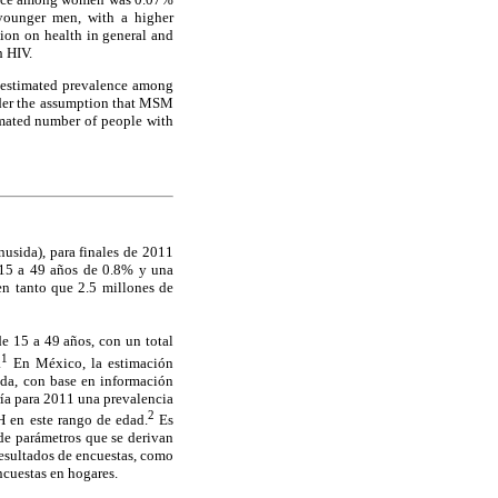
younger men, with a higher
ion on health in general and
h HIV.
 estimated prevalence among
nder the assumption that MSM
timated number of people with
usida), para finales de 2011
 15 a 49 años de 0.8% y una
en tanto que 2.5 millones de
e 15 a 49 años, con un total
1
.
En México, la estimación
ida, con base en información
ría para 2011 una prevalencia
2
 en este rango de edad.
Es
 de parámetros que se derivan
resultados de encuestas, como
ncuestas en hogares.