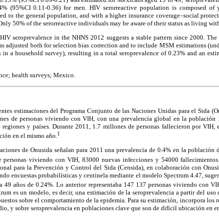
4% (95%CI 0.11-0.36) for men. HIV serorreactive population is composed of 
d to the general population, and with a higher insurance coverage–social protect
. Only 50% of the serorreactive individuals may be aware of their status as living wit
HIV seroprevalence in the NHNS 2012 suggests a stable pattern since 2000. The
was adjusted both for selection bias correction and to include MSM estimations (u
h in a household survey), resulting in a total seroprevalence of 0.23% and an es
ce; health surveys; Mexico.
entes estimaciones del Programa Conjunto de las Naciones Unidas para el Sida (On
nes de personas viviendo con VIH, con una prevalencia global en la población
 regiones y países. Durante 2011, 1.7 millones de personas fallecieron por VIH, 
1
cción en el mismo año.
maciones de Onusida señalan para 2011 una prevalencia de 0.4% en la población d
e personas viviendo con VIH, 83000 nuevas infecciones y 54000 fallecimientos
ional para la Prevención y Control del Sida (Censida), en colaboración con Onus
endo encuestas probabilísticas y centinela mediante el modelo Spectrum 4.47, suge
a 49 años de 0.24%. Lo anterior representaba 147 137 personas viviendo con VIH
rum es un modelo, es decir, una estimación de la seroprevalencia a partir del uso
puestos sobre el comportamiento de la epidemia. Para su estimación, incorpora los 
udio, y sobre seroprevalencia en poblaciones clave que son de difícil ubicación en e