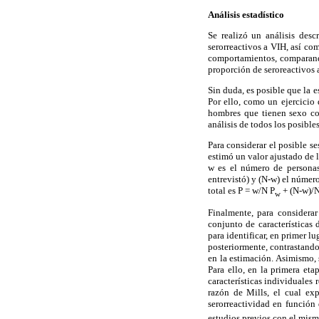
Análisis estadístico
Se realizó un análisis des
serorreactivos a VIH, así co
comportamientos, comparando
proporción de seroreactivos a
Sin duda, es posible que la 
Por ello, como un ejercicio 
hombres que tienen sexo c
análisis de todos los posibles
Para considerar el posible s
estimó un valor ajustado de 
w es el número de personas
entrevistó) y (N-w) el númer
total es P = w/N P
+ (N-w)/N
w
Finalmente, para considerar
conjunto de características 
para identificar, en primer l
posteriormente, contrastando 
en la estimación. Asimismo,
Para ello, en la primera et
características individuales 
razón de Mills, el cual ex
serorreactividad en función 
estudios previos con el mism