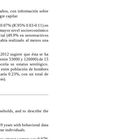
 años, con información sobre
re capilar.
e 0.07% (IC95% 0.03-0.11) en
e mayor nivel socioeconómico
ial (49.9% en serorreactivos
había realizado al menos una
2012 sugiere que ésta se ha
 entre 53000 y 126000) de 15
ría su estatus serológico.
 entre población de hombres
aría 0.23%, con un total de
as).
eholds, and to describe the
49 years with behavioral data
ame individuals.
lence among women was 0.07%