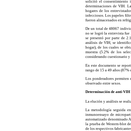
solicitó el consentimiento 
determinaciones de VIH. Las
hogares de los entrevistado
infecciosos. Los papeles fil
fueron almacenados en refrig
De un total de 48067 individ
no se logró la entrevista fu
se presentó por parte de 2.
análisis de VIH, se identif
hogar), de los cuales se ob
muestra (5.2% de los selec
considerando cuestionario y 
En este documento se reporta
rango de 15 a 49 años (87% de
Los ponderadores permiten r
observado entre sexos.
Determinación de anti-VIH 
La elución y análisis se rea
La metodología seguida en 
inmunoensayo de micropartí
automatizado denominado Arc
la prueba de Western-blot de
de los respectivos fabricante