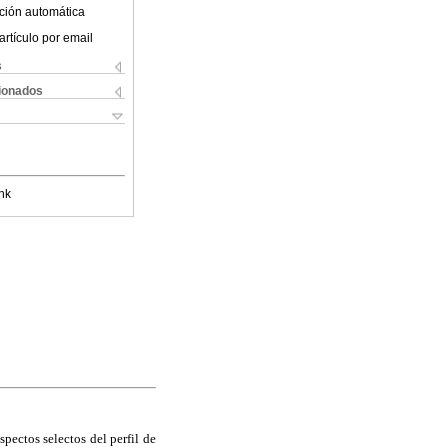
ción automática
artículo por email
s
cionados
nk
pectos selectos del perfil de