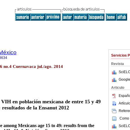
 México
Servicios 
3634
Revista
6 no.4 Cuernavaca jul./ago. 2014
SciELO
Google
Articulo
Españo
 VIH en población mexicana de entre 15 y 49
Artícu
: resultados de la Ensanut 2012
Referen
Como c
e among Mexicans age 15 to 49: results from the
SciELO