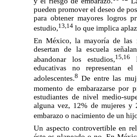
y el riesgo de embarazo.
La
pueden promover el deseo de post
para obtener mayores logros pr
13,14
estudio,
lo que implica aplaz
En México, la mayoría de las
desertan de la escuela señal
15,16
abandonar los estudios,
l
educativas no representan el
8
adolescentes.
De entre las muje
momento de embarazarse por pr
estudiantes de nivel medio-sup
alguna vez, 12% de mujeres y 
embarazo o nacimiento de un hijo
Un aspecto controvertible en re
éste es planeado o no. En Méxic