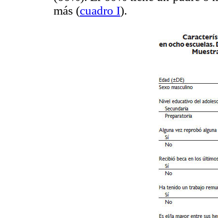
más (
cuadro I
).