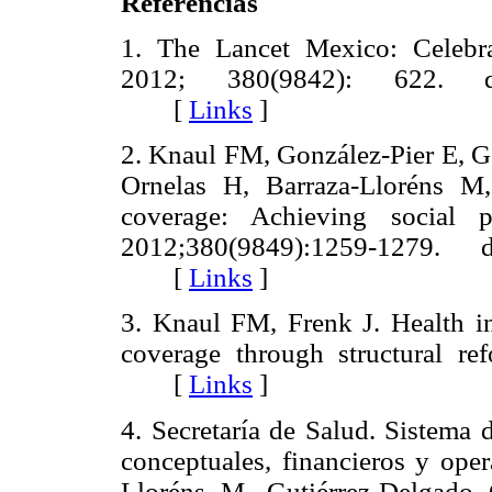
Referencias
1. The Lancet Mexico: Celebra
2012; 380(9842): 622. doi
[
Links
]
2. Knaul FM, González-Pier E, G
Ornelas H, Barraza-Lloréns M,
coverage: Achieving social p
2012;380(9849):1259-1279. d
[
Links
]
3. Knaul FM, Frenk J. Health i
coverage through structural re
[
Links
]
4. Secretaría de Salud. Sistema 
conceptuales, financieros y oper
Lloréns M, Gutiérrez-Delgado 