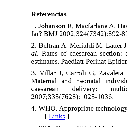
Referencias
1. Johanson R, Macfarlane A. Has
far? BMJ 2002;324(7342):89
2. Beltran A, Merialdi M, Lauer
al
. Rates of caesarean section: 
estimates. Paediatr Perinat Ep
3. Villar J, Carroli G, Zavale
Maternal and neonatal individ
caesarean delivery: mult
2007;335(7628):1025-1036.
4. WHO. Appropriate technology 
[
Links
]