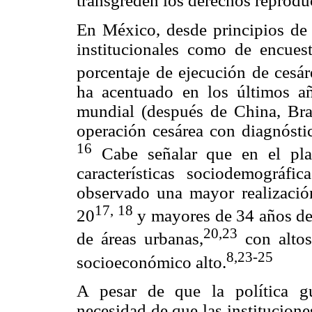
transgreden los derechos reproduc
En México, desde principios de 
institucionales como de encues
porcentaje de ejecución de cesá
ha acentuado en los últimos añ
mundial (después de China, Br
operación cesárea con diagnósti
16
Cabe señalar que en el pla
características sociodemográfi
observado una mayor realización
17, 18
20
y mayores de 34 años de
20,23
de áreas urbanas,
con altos
8,23-25
socioeconómico alto.
A pesar de que la política g
necesidad de que las institucione