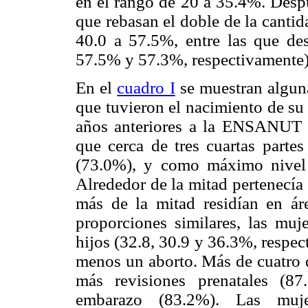
en el rango de 20 a 35.4%. Desp
que rebasan el doble de la canti
40.0 a 57.5%, entre las que des
57.5% y 57.3%, respectivamente)
En el
cuadro I
se muestran alguna
que tuvieron el nacimiento de su
años anteriores a la ENSANUT 2
que cerca de tres cuartas parte
(73.0%), y como máximo nivel 
Alrededor de la mitad pertenecía
más de la mitad residían en ár
proporciones similares, las muj
hijos (32.8, 30.9 y 36.3%, respe
menos un aborto. Más de cuatro q
más revisiones prenatales (8
embarazo (83.2%). Las muje