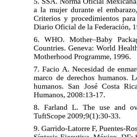
5. SSA. Norma Oficial Mexican
a la mujer durante el embarazo,
Criterios y procedimientos para
Diario Oficial de la Federació
6. WHO. Mother–Baby Packag
Countries. Geneva: World Health
Motherhood Programme, 199
7. Facio A. Necesidad de enmarc
marco de derechos humanos. Lo
humanos. San José Costa Rica:
Humanos, 2008:13-17.
8. Farland L. The use and ov
TuftScope 2009;9(1):30-33.
9. Garrido-Latorre F, Puentes-Ro
Síntesis Ejecutiva. México, DF: