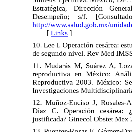
Estratégica, Dirección Gene
Desempeño; s/f. [Consulta
http://www.salud.gob.mx/unidade
[
Links
]
10. Lee I. Operación cesárea: est
de segundo nivel. Rev Med I
11. Mudarás M, Suárez A, Loza
reproductiva en México: Anál
Reproductiva 2003. México: Se
Investigaciones Multidisciplina
12. Muñoz-Enciso J, Rosales-
Díaz C. Operación cesárea: ¿i
justificada? Ginecol Obstet M
13. Puentes-Rosas E, Gómez-Dant