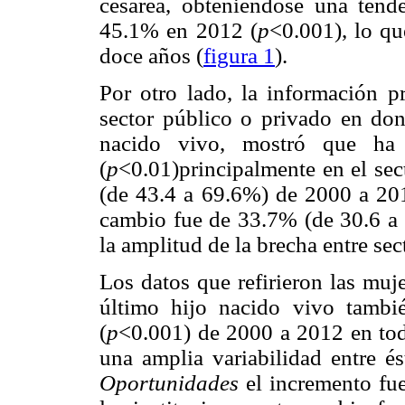
cesárea, obteniéndose una ten
45.1% en 2012 (
p
<0.001), lo q
doce años (
figura 1
).
Por otro lado, la información p
sector público o privado en don
nacido vivo, mostró que ha
(
p
<0.01)principalmente en el se
(de 43.4 a 69.6%) de 2000 a 2012
cambio fue de 33.7% (de 30.6 a 4
la amplitud de la brecha entre sec
Los datos que refirieron las muj
último hijo nacido vivo tambi
(
p
<0.001) de 2000 a 2012 en toda
una amplia variabilidad entre é
Oportunidades
el incremento fue