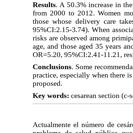
Results
. A 50.3% increase in the
from 2000 to 2012. Women more
those whose delivery care take
95%CI:2.15-3.74). When associat
risks are observed among primi
age, and those aged 35 years a
OR=5.20, 95%CI:2.41-11.21, resp
Conclusions
. Some recommendatio
practice, especially when there is n
proposed.
Key words:
cesarean section (c-s
Actualmente el número de cesáre
problema de salud pública que 