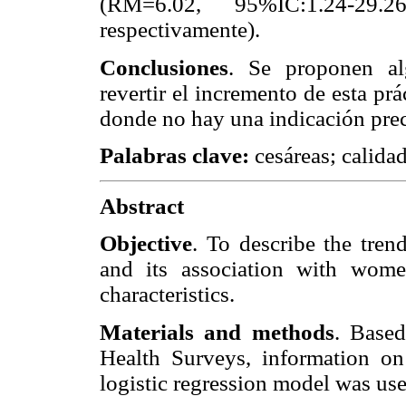
(RM=6.02, 95%IC:1.24-29.
respectivamente).
Conclusiones
. Se proponen al
revertir el incremento de esta prá
donde no hay una indicación preci
Palabras clave:
cesáreas; calida
Abstract
Objective
. To describe the tren
and its association with wome
characteristics.
Materials and methods
. Base
Health Surveys, information on
logistic regression model was us