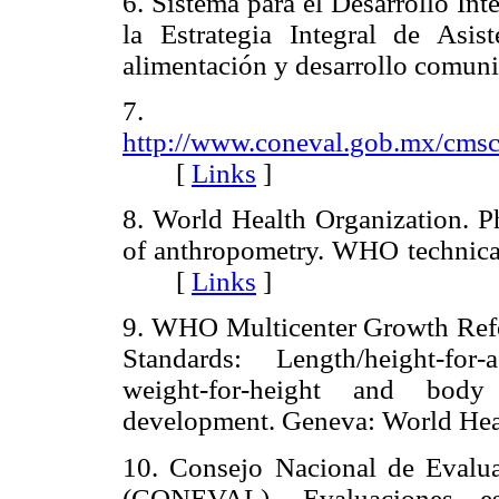
6. Sistema para el Desarrollo Int
la Estrategia Integral de Asis
alimentación y desarrollo comu
7. C
http://www.coneval.gob.mx/cmsc
[
Links
]
8. World Health Organization. Ph
of anthropometry. WHO technica
[
Links
]
9. WHO Multicenter Growth Re
Standards: Length/height-for-
weight-for-height and bod
development. Geneva: World H
10. Consejo Nacional de Evaluac
(CONEVAL). Evaluaciones es