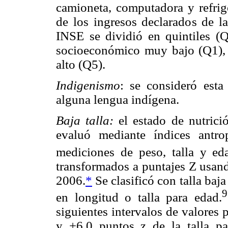
camioneta, computadora y refrig
de los ingresos declarados de la
INSE se dividió en quintiles (Q)
socioeconómico muy bajo (Q1), 
alto (Q5).
Indigenismo
: se consideró esta
alguna lengua indígena.
Baja talla:
el estado de nutrici
evaluó mediante índices antro
mediciones de peso, talla y ed
transformados a puntajes Z usand
2006.
*
Se clasificó con talla baj
9
en longitud o talla para edad.
siguientes intervalos de valores 
y +6.0 puntos z de la talla pa