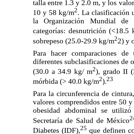
talla entre 1.3 y 2.0 m, y los val
2
10 y 58 kg/m
. La clasificación 
la Organización Mundial de
categorías: desnutrición (<18.5
2
sobrepeso (25.0-29.9 kg/m
2) y 
Para hacer comparaciones de 
diferentes subclasificaciones de o
2
(30.0 a 34.9 kg/ m
), grado II 
2
23
mórbida (> 40.0 kg/m
).
Para la circunferencia de cintura
valores comprendidos entre 50 y 
obesidad abdominal se utilizó 
2
Secretaría de Salud de México
25
Diabetes (IDF),
que definen co