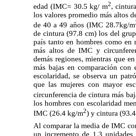
2
edad (IMC= 30.5 kg/ m
, cintu
los valores promedio más altos d
de 40 a 49 años (IMC 28.7kg/m
de cintura (97.8 cm) los del gru
país tanto en hombres como en m
más altos de IMC y circunfere
demás regiones, mientras que en 
más bajas en comparación con 
escolaridad, se observa un patr
que las mujeres con mayor es
circunferencia de cintura más b
los hombres con escolaridad meno
2
IMC (26.4 kg/m
) y cintura (93.
Al comparar la media de IMC con 
un incremento de 1.3 unidades