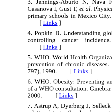
3. Jennings-Aburto N, Nava F
Casanova I, Gust T,
et al.
Physica
primary schools in Mexico City
[
Links
]
4. Popkin B. Understanding glob
controlling cancer incidenc
[
Links
]
5. WHO. World Health Organizati
prevention of chronic diseases
797), 1990. [
Links
]
6. WHO. Obesity: Preventing an
of a WHO consultation. Ginebra:
2000. [
Links
]
7. Astrup A, Dyerberg J, Selleck 