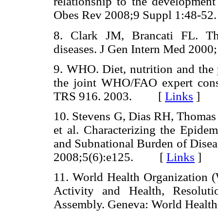
relationship to the development 
Obes Rev 2008;9 Suppl 1:48
8. Clark JM, Brancati FL. The
diseases. J Gen Intern Med 20
9. WHO. Diet, nutrition and the 
the joint WHO/FAO expert cons
TRS 916. 2003. [
Links
]
10. Stevens G, Dias RH, Thomas 
et al. Characterizing the Epidem
and Subnational Burden of Diseas
2008;5(6):e125. [
Links
]
11. World Health Organization (
Activity and Health, Resolut
Assembly. Geneva: World Heal