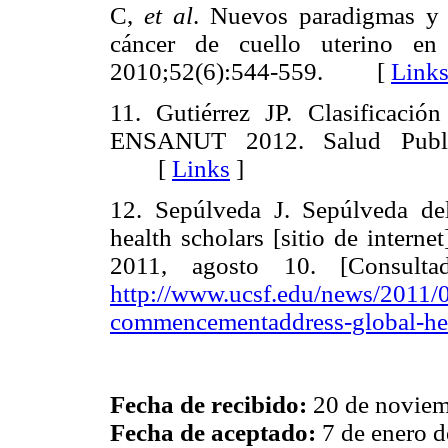
C,
et al
. Nuevos paradigmas y 
cáncer de cuello uterino en
2010;52(6):544-559. [
Link
11. Gutiérrez JP. Clasificaci
ENSANUT 2012. Salud Publi
[
Links
]
12. Sepúlveda J. Sepúlveda de
health scholars [sitio de interne
2011, agosto 10. [Consult
http://www.ucsf.edu/news/2011/0
commencementaddress-global-hea
Fecha de recibido:
20 de noviem
Fecha de aceptado:
7 de enero 