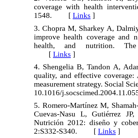
coverage with health intervent
1548. [
Links
]
3. Chopra M, Sharkey A, Dalmiy
improve health coverage and na
health, and nutrition. The
[
Links
]
4. Shengelia B, Tandon A, Adam
quality, and effective coverage
measurement strategy. Social Sci
10.1016/j.socscimed.2004.11
5. Romero-Martínez M, Shamah-
Cuevas-Nasu L, Gutiérrez JP,
Nutrición 2012: diseño y cobe
2:S332-S340. [
Links
]