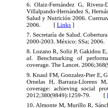
6. Olaiz-Fernández G, Rivera
Villalpando-Hernández S, Herná
Salud y Nutrición 2006. Cuernava
2006. [
Links
]
7. Secretaría de Salud. Cobertur
2000-2003. México: SSa; 20
8. Lozano R, Soliz P, Gakidou E
al.
Benchmarking of performan
coverage. The Lancet. 2006;3
9. Knaul FM, Gonzalez-Pier E, G
Ornelas H, Barraza-Llorens 
coverage: achieving social pro
2012;380(9849):1259-79. [
10. Almonte M, Murillo R, Sánch