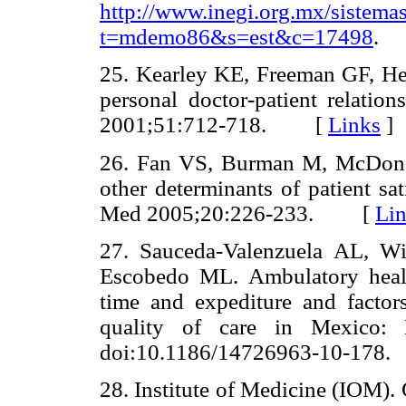
http://www.inegi.org.mx/sistemas
t=mdemo86&s=est&c=17498
.
25. Kearley KE, Freeman GF, Hea
personal doctor-patient relation
2001;51:712-718. [
Links
]
26. Fan VS, Burman M, McDonel
other determinants of patient sa
Med 2005;20:226-233. [
Li
27. Sauceda-Valenzuela AL, Wi
Escobedo ML. Ambulatory health
time and expediture and factor
quality of care in Mexico:
doi:10.1186/14726963-10-17
28. Institute of Medicine (IOM).