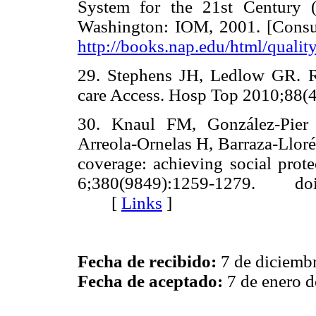
System for the 21st Century (2
Washington: IOM, 2001. [Consul
http://books.nap.edu/html/qualit
29. Stephens JH, Ledlow GR. Re
care Access. Hosp Top 2010;8
30. Knaul FM, González-Pier
Arreola-Ornelas H, Barraza-Llor
coverage: achieving social prote
6;380(9849):1259-1279. do
[
Links
]
Fecha de recibido:
7 de diciemb
Fecha de aceptado:
7 de enero 