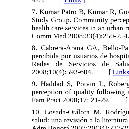
7. Kumar Patro B, Kumar R, G
Study Group. Community percepti
health care services in an urban 
Comm Med 2008;33(4):250-
8. Cabrera-Arana GA, Bello-Pa
percibida por usuarios de hospit
Redes de Servicios de Sal
2008;10(4):593-604. [
Link
9. Haddad S, Potvin L, Rober
perception of quality following a
Fam Pract 2000;17: 21-29. 
10. Losada-Otálora M, Rodrígu
salud: una revisión a la literatur
Adm Bogotá 2007;20(34):23