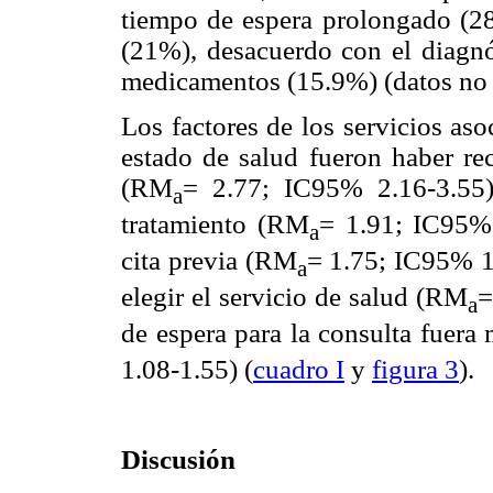
tiempo de espera prolongado (28.
(21%), desacuerdo con el diagnós
medicamentos (15.9%) (datos no 
Los factores de los servicios as
estado de salud fueron haber re
(RM
= 2.77; IC95% 2.16-3.55);
a
tratamiento (RM
= 1.91; IC95% 
a
cita previa (RM
= 1.75; IC95% 1.
a
elegir el servicio de salud (RM
=
a
de espera para la consulta fuer
1.08-1.55) (
cuadro I
y
figura 3
).
Discusión