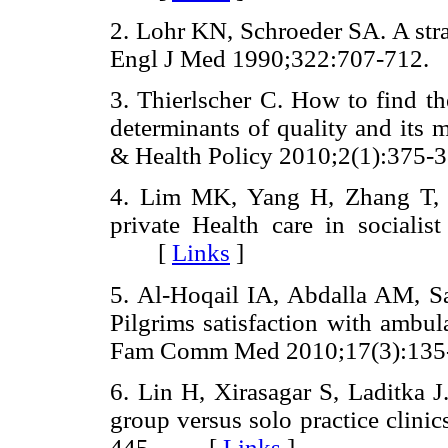
2. Lohr KN, Schroeder SA. A stra
Engl J Med 1990;322:707-71
3. Thierlscher C. How to find th
determinants of quality and its 
& Health Policy 2010;2(1):3
4. Lim MK, Yang H, Zhang T, 
private Health care in socialis
[
Links
]
5. Al-Hoqail IA, Abdalla AM,
Pilgrims satisfaction with ambul
Fam Comm Med 2010;17(3):1
6. Lin H, Xirasagar S, Laditka J.
group versus solo practice clini
445. [
Links
]