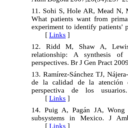
11. Sohi S, Hole AR, Mead N,
What patients want from primar
experiment to identify patients'
[
Links
]
12. Ridd M, Shaw A, Lewis 
relationship: A synthesis of t
perspectives. Br J Gen Pract 
13. Ramírez-Sánchez TJ, Nájera
de la calidad de la atención
perspectiva de los usuario
[
Links
]
14. Puig A, Pagán JA, Wong R
subsystems in Mexico. J Amb
[
Links
]