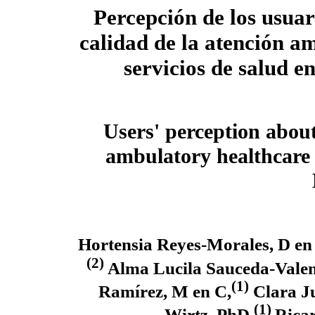
Percepción de los usuar
calidad de la atención a
servicios de salud e
Users' perception about
ambulatory healthcare 
Hortensia Reyes-Morales, D en
(2)
Alma Lucila Sauceda-Valen
(1)
Ramírez, M en C,
Clara Ju
(1)
Wirtz, PhD,
Ricar