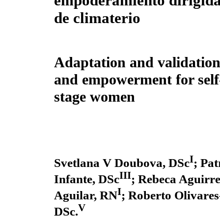
empoderamiento dirigida
de climaterio
Adaptation and validation 
and empowerment for self-
stage women
I
Svetlana V Doubova, DSc
; Pa
III
Infante, DSc
; Rebeca Aguirr
I
Aguilar, RN
; Roberto Olivare
V
DSc.