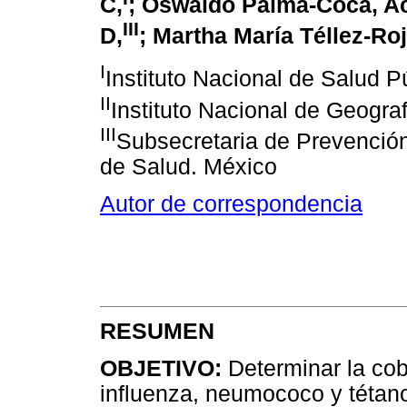
C,
; Oswaldo Palma-Coca, Ac
III
D,
; Martha María Téllez-Roj
I
Instituto Nacional de Salud 
II
Instituto Nacional de Geogra
III
Subsecretaria de Prevención
de Salud. México
Autor de correspondencia
RESUMEN
OBJETIVO:
Determinar la cob
influenza, neumococo y tétan