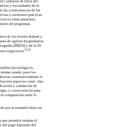
la Comisión de Ética del
ativas y necesidades de la
re las consecuencias de las
ecisa a cuestiones prácticas
écnicos están presentes;
amiento de programas,
ave de los niveles federal y
ases de egresos hospitalarios
Geografía (INEGI) y de la SS
9,10
rtes respectivos.
onibles (tecnológicos,
l mismo estado, pues los
idenciar cuantitativamente el
cluyeron aspectos como: tipo
ificación y validación de
 pago, y consecuencias para
e la comparación entre lo
cido por la normatividad con
s que permitió estimar el
o del pago esperado del