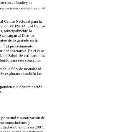
to con el fondo y su
servaciones contenidas en el
 al Centro Nacional para la
en con VIH/SIDA, y al Centro
, principalmente lo
 se cargan al Distrito
ateo de lo gastado en la
13
.
El procedimiento
tidad federativa. En el caso
ía de Salud. Se estimaron las
ferido para este concepto.
io de la SS y de mortalidad
. Se exploraron también las
responden a la denominación
o.
s (solicitud y autorización de
ayor conocimiento y
esultados obtenidos en 2007.
izados, pese a que persisten