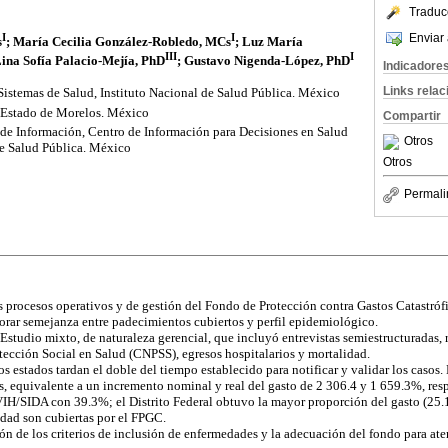
Traduc
I
I
Enviar 
s
; María Cecilia González-Robledo, MCs
; Luz María
III
I
Lina Sofía Palacio-Mejía, PhD
; Gustavo Nigenda-López, PhD
Indicadore
Links rela
Sistemas de Salud, Instituto Nacional de Salud Pública. México
 Estado de Morelos. México
Compartir
 de Información, Centro de Información para Decisiones en Salud
Otros
de Salud Pública. México
Otros
Permali
procesos operativos y de gestión del Fondo de Protección contra Gastos Catastróf
lorar semejanza entre padecimientos cubiertos y perfil epidemiológico.
 Estudio mixto, de naturaleza gerencial, que incluyó entrevistas semiestructuradas, 
ección Social en Salud (CNPSS), egresos hospitalarios y mortalidad.
os estados tardan el doble del tiempo establecido para notificar y validar los caso
s, equivalente a un incremento nominal y real del gasto de 2 306.4 y 1 659.3%, re
VIH/SIDA con 39.3%; el Distrito Federal obtuvo la mayor proporción del gasto (25.
idad son cubiertas por el FPGC.
ión de los criterios de inclusión de enfermedades y la adecuación del fondo para at