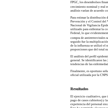
FPGC, los desembolsos financ
crecimiento nominal y real en
análisis varían de acuerdo c
Para estimar la distribución 
Prevención y el Control del 
Nacional de Vigilancia Epid
utilizado para enfrentar la c
Federal, lo que evidentemente
compra de antirretrovirales 
seguido fue la multiplicació
de la influenza se utilizó el
proporciones que del total na
El análisis del perfil epidem
general. Se identificaron las
tendencias de las enfermedad
Finalmente, es oportuno seña
oficial utilizada por la CNPS
Resultados
El ejercicio cualitativo, que
pago de casos cubiertos) y l
experiencia del personal enc
Esto ha permitido alcanzar u