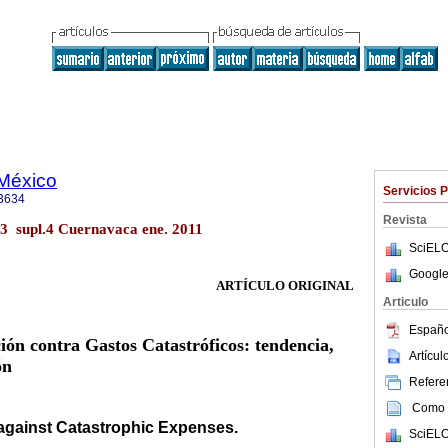
 México
Servicios 
3634
Revista
53 supl.4 Cuernavaca ene. 2011
SciELO
Google
ARTÍCULO ORIGINAL
Articulo
Españo
ión contra Gastos Catastróficos: tendencia,
Artícu
ón
Referen
Como c
 against Catastrophic Expenses.
SciELO