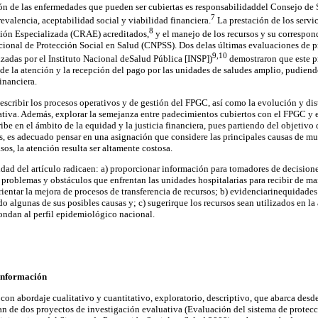
ón de las enfermedades que pueden ser cubiertas es responsabilidaddel Consejo de
7
valencia, aceptabilidad social y viabilidad financiera.
La prestación de los servic
8
ión Especializada (CRAE) acreditados,
y el manejo de los recursos y su correspond
ional de Protección Social en Salud (CNPSS). Dos delas últimas evaluaciones de p
9,10
zadas por el Instituto Nacional deSalud Pública [INSP])
demostraron que este 
 de la atención y la recepción del pago por las unidades de saludes amplio, pudiendo
inanciera.
describir los procesos operativos y de gestión del FPGC, así como la evolución y dis
ativa. Además, explorar la semejanza entre padecimientos cubiertos con el FPGC y e
ribe en el ámbito de la equidad y la justicia financiera, pues partiendo del objetivo
as, es adecuado pensar en una asignación que considere las principales causas de mu
sos, la atención resulta ser altamente costosa.
lidad del artículo radicaen: a) proporcionar información para tomadores de decisiones
s problemas y obstáculos que enfrentan las unidades hospitalarias para recibir de m
ientar la mejora de procesos de transferencia de recursos; b) evidenciarinequidades 
o algunas de sus posibles causas y; c) sugerirque los recursos sean utilizados en l
ondan al perfil epidemiológico nacional.
 información
 con abordaje cualitativo y cuantitativo, exploratorio, descriptivo, que abarca des
an de dos proyectos de investigación evaluativa (Evaluación del sistema de protecc