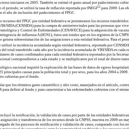
ieros iniciaron en 2005. También se estimó el gasto anual por padecimiento cubier
12
 el periodo; se utilizó la tasa de inflación reportada por INEGI
para 2009. Las ob
on el año de inclusión del padecimiento al FPGC.
de recursos del FPGC por entidad federativa se prorratearon los recursos transferidos
VIH/SIDA (CENSIDA) para la compra de antirretrovirales para las personas que viv
emiológica y Control de Enfermedades (CENAVECE) para la adquisición de vacunas
ontingencia de influenza A (H1N1); éstos son totales que en los registros de la CNPSS
 genera sobreestimación de las asignaciones a esta entidad federativa. Para el prorr
se utilizó la incidencia acumulada según entidad federativa, reportada por CENSIDA
n del total transferido cada año por la incidencia acumulada de VIH/SIDA en cada en
 número de casos confirmados para cada entidad federativa reportados por la Secretar
cional correspondieron a cada estado y se multiplicaron por el total de dinero trans
iológico nacional requirió la exploración de las bases de datos de egreso hospitalar
 25 principales causas para la población total y por sexo, para los años 2004 a 2009
es cubiertas por el fondo.
lar que los términos gasto catastrófico y alto costo, manejados en el artículo, cor
S para definir al fondo y para caracterizar a las enfermedades cubiertas con el mism
 incluyó la notificación, la validación de casos por parte de las entidades federativa
a asignación y transferencia de los recursos desde la CNPSS, muestra en 2009 un m
argado de los procesos de notificación y validación de casos, comparado con los r
n mejor nivel de concordancia entre la normatividad establecida y los procesos real