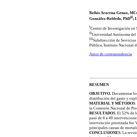
Belkis Aracena-Genao, MC
II
González-Robledo, PhD
; 
I
Centro de Investigación en 
II
Universidad Autónoma del
III
Subdirección de Servicios
Pública, Instituto Nacional 
Autor de correspondencia
RESUMEN
OBJETIVO.
Documentar los 
distribución del gasto y exp
MATERIAL Y MÉTODOS
.
la Comisión Nacional de Prot
RESULTADOS
. El 52% de l
pasó de 6 a 49 intervencione
intervención priorizada fue 
principales causas de mortal
CONCLUSIONES
. La revis