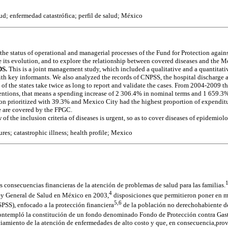
ud; enfermedad catastrófica; perfil de salud; México
he status of operational and managerial processes of the Fund for Protection again
e its evolution, and to explore the relationship between covered diseases and the M
DS.
This is a joint management study, which included a qualitative and a quantitat
ith key informants. We also analyzed the records of CNPSS, the hospital discharge a
t of the states take twice as long to report and validate the cases. From 2004-2009 t
entions, that means a spending increase of 2 306.4% in nominal terms and 1 659.3%
n prioritized with 39.3% and Mexico City had the highest proportion of expenditu
le are covered by the FPGC.
 of the inclusion criteria of diseases is urgent, so as to cover diseases of epidemio
res; catastrophic illness; health profile; Mexico
s consecuencias financieras de la atención de problemas de salud para las familias.
4
Ley General de Salud en México en 2003,
disposiciones que permitieron poner en m
5,6
SPSS), enfocado a la protección financiera
de la población no derechohabiente de
ontempló la constitución de un fondo denominado Fondo de Protección contra Gast
ciamiento de la atención de enfermedades de alto costo y que, en consecuencia,pro