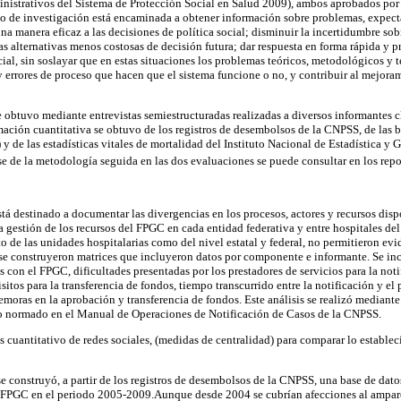
nistrativos del Sistema de Protección Social en Salud 2009), ambos aprobados por 
ipo de investigación está encaminada a obtener información sobre problemas, expect
na manera eficaz a las decisiones de política social; disminuir la incertidumbre sob
s alternativas menos costosas de decisión futura; dar respuesta en forma rápida y pr
ial, sin soslayar que en estas situaciones los problemas teóricos, metodológicos y t
y errores de proceso que hacen que el sistema funcione o no, y contribuir al mejor
 obtuvo mediante entrevistas semiestructuradas realizadas a diversos informantes cl
rmación cuantitativa se obtuvo de los registros de desembolsos de la CNPSS, de las b
) y de las estadísticas vitales de mortalidad del Instituto Nacional de Estadística y 
se de la metodología seguida en las dos evaluaciones se puede consultar en los repo
tá destinado a documentar las divergencias en los procesos, actores y recursos disp
a gestión de los recursos del FPGC en cada entidad federativa y entre hospitales de
o de las unidades hospitalarias como del nivel estatal y federal, no permitieron ev
 se construyeron matrices que incluyeron datos por componente e informante. Se in
 con el FPGC, dificultades presentadas por los prestadores de servicios para la not
itos para la transferencia de fondos, tiempo transcurrido entre la notificación y el
emoras en la aprobación y transferencia de fondos. Este análisis se realizó mediant
 lo normado en el Manual de Operaciones de Notificación de Casos de la CNPSS.
s cuantitativo de redes sociales, (medidas de centralidad) para comparar lo estable
 se construyó, a partir de los registros de desembolsos de la CNPSS, una base de dato
l FPGC en el periodo 2005-2009.Aunque desde 2004 se cubrían afecciones al ampar