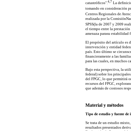
4,7
catastróficos".
La definici
tomando en consideración pre
Centros Regionales de Atenc
realizada por la ComisiónNac
SPSS(la de 2007 y 2009 reali
el tiempo entre la prestación
amenaza parasu estabilidad f
El propósito del artículo es 
intervención y entidad feder
país. Esto último se circunsc
financieramente a las famili
para las cuales, en muchos ca
Bajo esta perspectiva, la uti
federal) sobre los principale
del FPGC, lo que permitirá or
recursos del FPGC, explorand
que además de costosos resp
Material y métodos
Tipo de estudio y fuente de
Se trata de un estudio mixto,
resultados presentados deriv