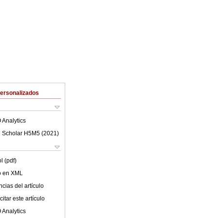
Personalizados
 Analytics
 Scholar H5M5 (
2021
)
l (pdf)
lo en XML
cias del artículo
itar este artículo
 Analytics