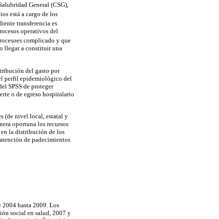
 Salubridad General (CSG),
ios está a cargo de los
iente transferencia es
rocesos operativos del
procesoes complicado y que
 llegar a constituir una
tribución del gasto por
l perfil epidemiológico del
 del SPSS de proteger
erte o de egreso hospitalario
 (de nivel local, estatal y
anera oportuna los recursos
en la distribución de los
a atención de padecimientos
de 2004 hasta 2009. Los
ión social en salud, 2007 y