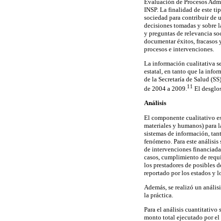
Evaluación de Procesos Admi
INSP. La finalidad de este t
sociedad para contribuir de u
decisiones tomadas y sobre la
y preguntas de relevancia soc
documentar éxitos, fracasos 
procesos e intervenciones.
La información cualitativa se
estatal, en tanto que la info
de la Secretaría de Salud (SS
11
de 2004 a 2009.
El desglo
Análisis
El componente cualitativo es
materiales y humanos) para l
sistemas de información, tant
fenómeno. Para este análisis
de intervenciones financiadas
casos, cumplimiento de requis
los prestadores de posibles d
reportado por los estados y
Además, se realizó un análisi
la práctica.
Para el análisis cuantitativo
monto total ejecutado por e