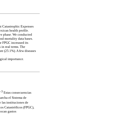
st Catastrophic Expenses
exican health profile.
ive phase. We conducted
nd mortality data bases.
he FPGC increased its
 in real terms. The
re (25.1%). A few diseases
logical importance.
1-3
Estas consecuencias
archa el Sistema de
 las instituciones de
os Catastróficos (FPGC),
vocan gastos