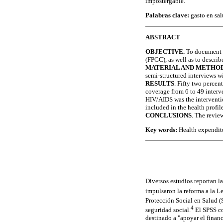
impostergable.
Palabras clave:
gasto en sal
ABSTRACT
OBJECTIVE.
To document t
(FPGC), as well as to describ
MATERIAL AND METHO
semi-structured interviews w
RESULTS
. Fifty two percen
coverage from 6 to 49 interv
HIV/AIDS was the interventio
included in the health profi
CONCLUSIONS
. The review
Key words:
Health expenditu
Diversos estudios reportan la
impulsaron la reforma a la 
Protección Social en Salud (
4
seguridad social.
El SPSS c
destinado a "apoyar el finan