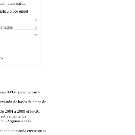
ción automática
artículo por email
s
cionados
nk
icos (FPGC), evolución y
revisión de bases de datos de
s. De 2004 a 2009 el FPGC
spectivamente. La
1%). Algunas de las
ender la demanda creciente es