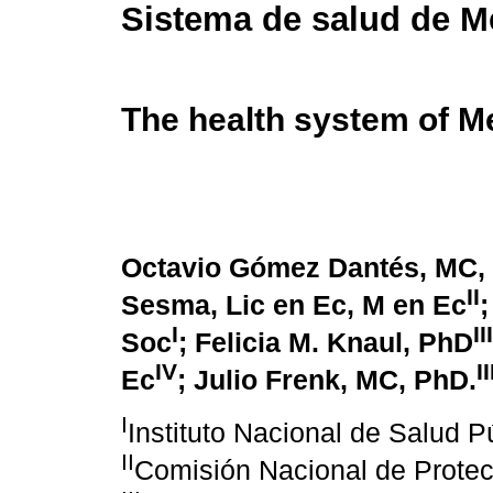
Sistema de salud de M
The health system of M
Octavio Gómez Dantés, MC
II
Sesma, Lic en Ec, M en Ec
;
I
III
Soc
; Felicia M. Knaul, PhD
IV
II
Ec
; Julio Frenk, MC, PhD.
I
Instituto Nacional de Salud P
II
Comisión Nacional de Protec