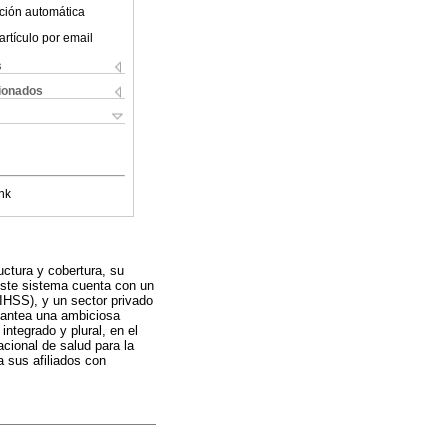
ción automática
artículo por email
s
cionados
nk
uctura y cobertura, su
 Este sistema cuenta con un
(IHSS), y un sector privado
plantea una ambiciosa
ntegrado y plural, en el
acional de salud para la
 sus afiliados con