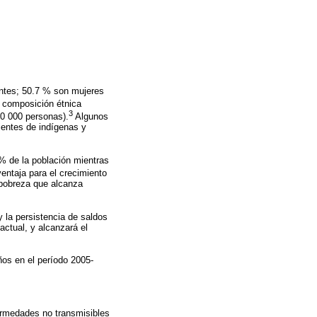
ntes; 50.7 % son mujeres
composición étnica
3
0 000 personas).
Algunos
entes de indígenas y
% de la población mientras
entaja para el crecimiento
 pobreza que alcanza
y la persistencia de saldos
actual, y alcanzará el
ños en el período 2005-
ermedades no transmisibles