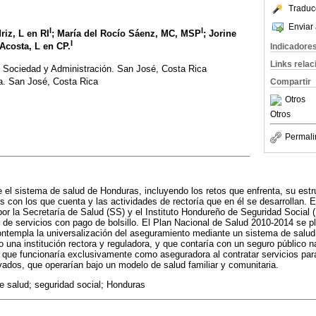
Traduc
Enviar 
I
I
iz, L en RI
; María del Rocío Sáenz, MC, MSP
; Jorine
I
Acosta, L en CP.
Indicadore
Links rela
, Sociedad y Administración. San José, Costa Rica
a. San José, Costa Rica
Compartir
Otros
Otros
Permali
e el sistema de salud de Honduras, incluyendo los retos que enfrenta, su estr
os con los que cuenta y las actividades de rectoría que en él se desarrollan.
 por la Secretaría de Salud (SS) y el Instituto Hondureño de Seguridad Social 
 de servicios con pago de bolsillo. El Plan Nacional de Salud 2010-2014 se 
ntempla la universalización del aseguramiento mediante un sistema de salud i
 una institución rectora y reguladora, y que contaría con un seguro público n
que funcionaría exclusivamente como aseguradora al contratar servicios para
vados, que operarían bajo un modelo de salud familiar y comunitaria.
 salud; seguridad social; Honduras