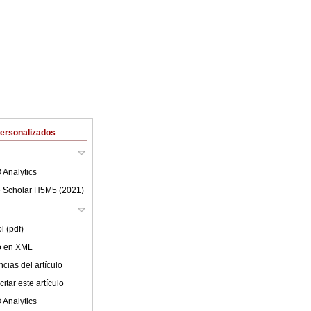
Personalizados
 Analytics
 Scholar H5M5 (
2021
)
l (pdf)
lo en XML
cias del artículo
itar este artículo
 Analytics