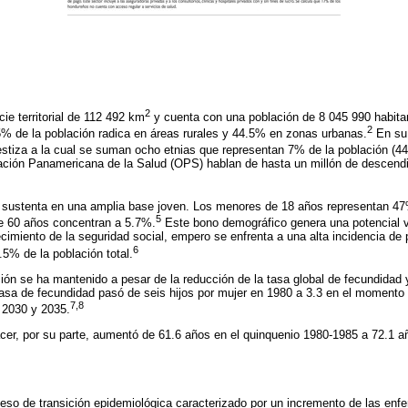
2
ie territorial de 112 492 km
y cuenta con una población de 8 045 990 habita
2
% de la población radica en áreas rurales y 44.5% en zonas urbanas.
En su 
tiza a la cual se suman ocho etnias que representan 7% de la población (44
ción Panamericana de la Salud (OPS) hablan de hasta un millón de descendi
e sustenta en una amplia base joven. Los menores de 18 años representan 47
5
e 60 años concentran a 5.7%.
Este bono demográfico genera una potencial v
ecimiento de la seguridad social, empero se enfrenta a una alta incidencia de
6
5% de la población total.
ción se ha mantenido a pesar de la reducción de la tasa global de fecundidad 
tasa de fecundidad pasó de seis hijos por mujer en 1980 a 3.3 en el momento 
7,8
 2030 y 2035.
cer, por su parte, aumentó de 61.6 años en el quinquenio 1980-1985 a 72.1 a
eso de transición epidemiológica caracterizado por un incremento de las enf