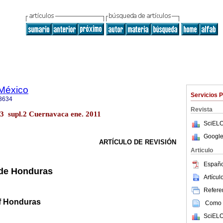
 México
Servicios 
3634
Revista
53 supl.2 Cuernavaca ene. 2011
SciELO
Google
ARTÍCULO DE REVISIÓN
Articulo
Españo
 de Honduras
Artícu
Referen
f Honduras
Como c
SciELO