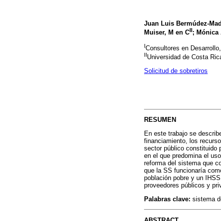
Juan Luis Bermúdez-Madr
II
Muiser, M en C
; Mónica 
I
Consultores en Desarrollo
II
Universidad de Costa Ric
Solicitud de sobretiros
RESUMEN
En este trabajo se describ
financiamiento, los recurs
sector público constituido
en el que predomina el uso
reforma del sistema que co
que la SS funcionaría como
población pobre y un IHSS 
proveedores públicos y pri
Palabras clave:
sistema de
ABSTRACT