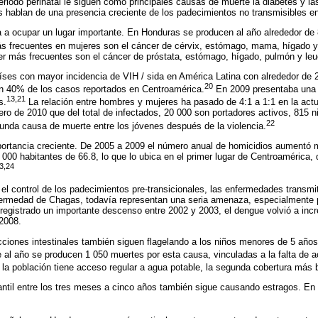
eriodo perinatal le siguen como principales causas de muerte la diabetes y 
s hablan de una presencia creciente de los padecimientos no transmisibles e
 a ocupar un lugar importante. En Honduras se producen al año alrededor de
 frecuentes en mujeres son el cáncer de cérvix, estómago, mama, hígado y 
er más frecuentes son el cáncer de próstata, estómago, hígado, pulmón y le
íses con mayor incidencia de VIH / sida en América Latina con alrededor de
20
an 40% de los casos reportados en Centroamérica.
En 2009 presentaba una 
13,21
s.
La relación entre hombres y mujeres ha pasado de 4:1 a 1:1 en la actu
ero de 2010 que del total de infectados, 20 000 son portadores activos, 815
22
gunda causa de muerte entre los jóvenes después de la violencia.
portancia creciente. De 2005 a 2009 el número anual de homicidios aumentó
 000 habitantes de 66.8, lo que lo ubica en el primer lugar de Centroamérica,
3,24
el control de los padecimientos pre-transicionales, las enfermedades transmi
nfermedad de Chagas, todavía representan una seria amenaza, especialmente
registrado un importante descenso entre 2002 y 2003, el dengue volvió a inc
2008.
ecciones intestinales también siguen flagelando a los niños menores de 5 año
 al año se producen 1 050 muertes por esta causa, vinculadas a la falta de 
a población tiene acceso regular a agua potable, la segunda cobertura más b
fantil entre los tres meses a cinco años también sigue causando estragos. E