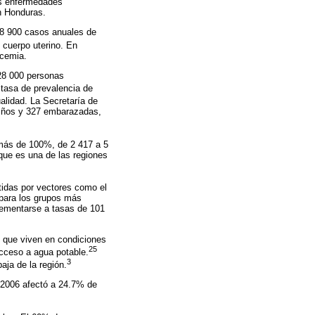
las enfermedades
n Honduras.
 8 900 casos anuales de
cuerpo uterino. En
ucemia.
 28 000 personas
tasa de prevalencia de
alidad. La Secretaría de
 niños y 327 embarazadas,
 más de 100%, de 2 417 a 5
 que es una de las regiones
tidas por vectores como el
 para los grupos más
rementarse a tasas de 101
s que viven en condiciones
25
acceso a agua potable.
3
aja de la región.
n 2006 afectó a 24.7% de