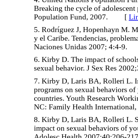
Breaking the cycle of adolescen
Population Fund, 2007. [
Li
5. Rodríguez J, Hopenhayn M. Ma
y el Caribe. Tendencias, problema
Naciones Unidas 2007; 4:4-9
6. Kirby D. The impact of schoo
sexual behavior. J Sex Res 20
7. Kirby D, Laris BA, Rolleri L.
programs on sexual behaviors of
countries. Youth Research Workin
NC: Family Health Internation
8. Kirby D, Laris BA, Rolleri L.
impact on sexual behaviors of yo
Adolesc Health 2007;40:206