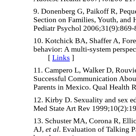
9. Donenberg G, Paikoff R, Peque
Section on Families, Youth, and 
Pediatr Psychol 2006;31(9):8
10. Kotchick BA, Shaffer A, Fore
behavior: A multi-system perspe
[
Links
]
11. Campero L, Walker D, Rouvie
Successful Communication About
Parents in Mexico. Qual Healt
12. Kirby D. Sexuality and sex e
Med State Art Rev 1999;10(2
13. Schuster MA, Corona R, Ell
AJ,
et al
. Evaluation of Talking 