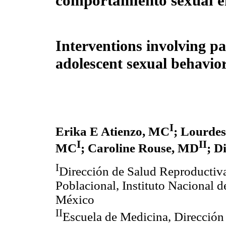
comportamiento sexual e
Interventions involving pa
adolescent sexual behavio
I
Erika E Atienzo, MC
; Lourde
I
II
MC
; Caroline Rouse, MD
; D
I
Dirección de Salud Reproductiva
Poblacional, Instituto Nacional 
México
II
Escuela de Medicina, Dirección 