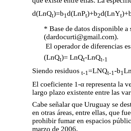
que existe entre ellas. La especifi
d(LnQ
)=b
d(LnP
)+b
d(LnY
)+
t
1
t
2
t
* Base de datos disponible a 
(dardocurti@gmail.com).
 El operador de diferencias 
(LnQ
)= LnQ
-LnQ
t
t
t-1
Siendo residuos
=LNQ
-b
L
t-1
t-1
1
El coeficiente 1-α representa la v
largo plazo existente entre las var
Cabe señalar que Uruguay se desta
en otras áreas, entre ellas, que f
prohibir fumar en espacios públic
marzo de 2006.