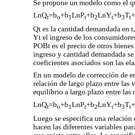
Se propone un modelo como el q
LnQ
=b
+b
LnP
+b
LnY
+b
T
t
o
1
t
2
t
3
t
Qt es la cantidad demandada en t, 
Yt el ingreso de los consumidores
POBt es el precio de otros bienes 
ingreso y cantidad demandada se
coeficientes asociados son las ela
En un modelo de corrección de err
relación de largo plazo entre las 
equilibrio a largo plazo entre la
LnQ
=b
+b
LnP
+b
LnY
+b
T
t
o
1
t
2
t
3
t
Luego se especifica una relación d
hacen las diferentes variables par