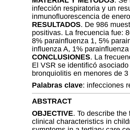
MATERIAL Y MÉTODOS
. Se
infección respiratoria y un res
inmunofluorescencia de enero
RESULTADOS
. De 986 muest
positivas. La frecuencia fue: 8
8% parainfluenza 1, 5% parai
influenza A, 1% parainfluenza
CONCLUSIONES
. La frecuen
El VSR se identificó asociad
bronquiolitis en menores de 3
Palabras clave
: infecciones r
ABSTRACT
OBJECTIVE
. To describe the
clinical characteristics in chil
symptoms in a tertiary care ce