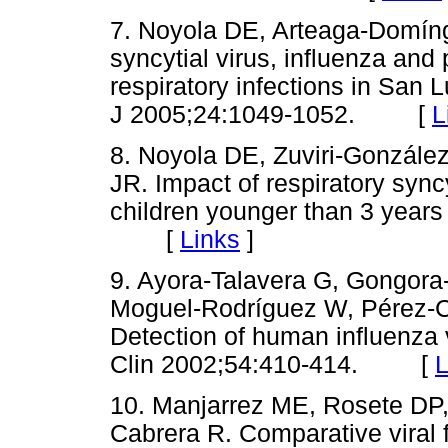
7. Noyola DE, Arteaga-Domíngu
syncytial virus, influenza and
respiratory infections in San L
J 2005;24:1049-1052. [
L
8. Noyola DE, Zuviri-Gonzále
JR. Impact of respiratory sync
children younger than 3 years
[
Links
]
9. Ayora-Talavera G, Gongora-
Moguel-Rodríguez W, Pérez-Car
Detection of human influenza 
Clin 2002;54:410-414. [
L
10. Manjarrez ME, Rosete DP, 
Cabrera R. Comparative viral 