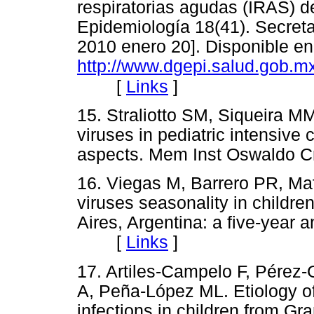
respiratorias agudas (IRAS) de
Epidemiología 18(41). Secreta
2010 enero 20]. Disponible en
http://www.dgepi.salud.gob.m
[
Links
]
15. Straliotto SM, Siqueira 
viruses in pediatric intensive 
aspects. Mem Inst Oswaldo
16. Viegas M, Barrero PR, Ma
viruses seasonality in childre
Aires, Argentina: a five-year 
[
Links
]
17. Artiles-Campelo F, Pérez-
A, Peña-López ML. Etiology of 
infections in children from Gr