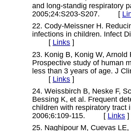
and long-standig respiratory p
2005;24:S203-S207. [
Li
22. Cody-Meissner H. Reducing
infections in children. Infect
[
Links
]
23. Konig B, Konig W, Arnold 
Prospective study of human m
less than 3 years of age. J C
[
Links
]
24. Weissbirch B, Neske F, Sc
Bessing K, et al. Frequent de
children with respiratory tract
2006;6:109-115. [
Links
]
25. Naghipour M, Cuevas LE, 