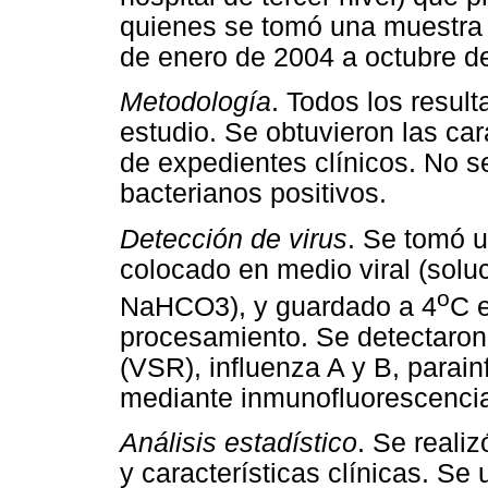
quienes se tomó una muestra n
de enero de 2004 a octubre d
Metodología
. Todos los result
estudio. Se obtuvieron las car
de expedientes clínicos. No s
bacterianos positivos.
Detección de virus
. Se tomó 
colocado en medio viral (sol
o
NaHCO3), y guardado a 4
C e
procesamiento. Se detectaron si
(VSR), influenza A y B, parain
mediante inmunofluorescencia i
Análisis estadístico
. Se realiz
y características clínicas. Se u