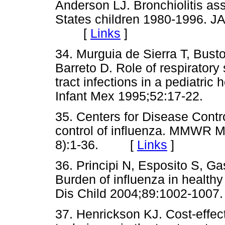
Anderson LJ. Bronchiolitis as
States children 1980-1996. 
[
Links
]
34. Murguia de Sierra T, Bust
Barreto D. Role of respiratory 
tract infections in a pediatric
Infant Mex 1995;52:17-22
35. Centers for Disease Contr
control of influenza. MMWR 
8):1-36. [
Links
]
36. Principi N, Esposito S, Ga
Burden of influenza in healthy
Dis Child 2004;89:1002-1
37. Henrickson KJ. Cost-effect