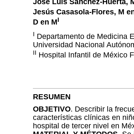
José Luis Sánchez-Huerta, 
Jesús Casasola-Flores, M e
I
D en M
I
Departamento de Medicina Ex
Universidad Nacional Autóno
II
Hospital Infantil de México
RESUMEN
OBJETIVO
. Describir la frecu
características clínicas en ni
hospital de tercer nivel en Mé