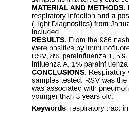
MATERIAL AND METHODS
.
respiratory infection and a po
(Light Diagnostics) from Janu
included.
RESULTS
. From the 986 nas
were positive by immunofluo
RSV, 8% parainfluenza 1, 5% 
influenza A, 1% parainfluenza
CONCLUSIONS
. Respiratory
samples tested. RSV was the m
was associated with pneumonia
younger than 3 years old.
Keywords
: respiratory tract 