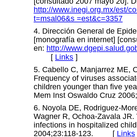
[consultado 2007 mayo 20]. D
http://www.inegi.org.mx/est/c
t=msal06&s =est&c=3357
4. Dirección General de Epide
[monografía en internet] [con
en:
http://www.dgepi.salud.go
[
Links
]
5. Cabello C, Manjarrez ME, Ol
Frequency of viruses associate
children younger than five year
Mem Inst Oswaldo Cruz 20
6. Noyola DE, Rodriguez-More
Wagner R, Ochoa-Zavala JR. Vir
infections in hospitalized chil
2004;23:118-123. [
Links