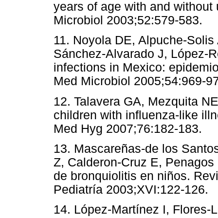
years of age with and without
Microbiol 2003;52:579-58
11. Noyola DE, Alpuche-Solis
Sánchez-Alvarado J, López-R
infections in Mexico: epidemiol
Med Microbiol 2005;54:96
12. Talavera GA, Mezquita N
children with influenza-like i
Med Hyg 2007;76:182-183
13. Mascareñas-de los Santos
Z, Calderon-Cruz E, Penagos M
de bronquiolitis en niños. Re
Pediatría 2003;XVI:122-1
14. López-Martínez I, Flores-