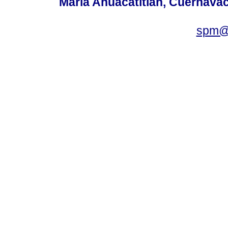
María Ahuacatitlán, Cuernavac
spm@i