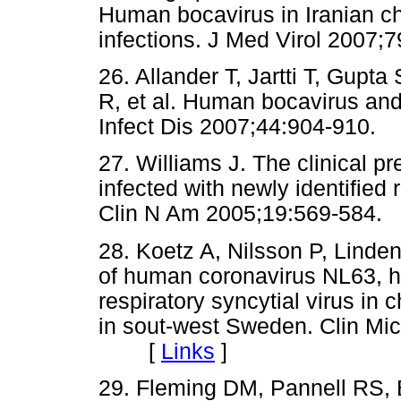
Human bocavirus in Iranian chi
infections. J Med Virol 20
26. Allander T, Jartti T, Gupt
R, et al. Human bocavirus and
Infect Dis 2007;44:904-91
27. Williams J. The clinical p
infected with newly identified r
Clin N Am 2005;19:569-58
28. Koetz A, Nilsson P, Linde
of human coronavirus NL63,
respiratory syncytial virus in c
in sout-west Sweden. Clin Mic
[
Links
]
29. Fleming DM, Pannell RS, E