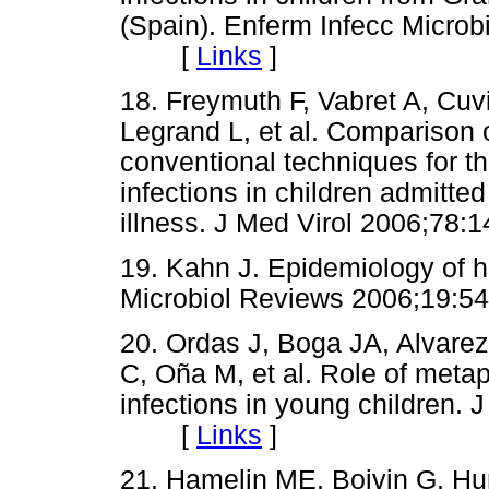
(Spain). Enferm Infecc Microb
[
Links
]
18. Freymuth F, Vabret A, Cuv
Legrand L, et al. Comparison
conventional techniques for th
infections in children admitted
illness. J Med Virol 2006;
19. Kahn J. Epidemiology of 
Microbiol Reviews 2006;19
20. Ordas J, Boga JA, Alvarez
C, Oña M, et al. Role of metap
infections in young children. 
[
Links
]
21. Hamelin ME, Boivin G. H