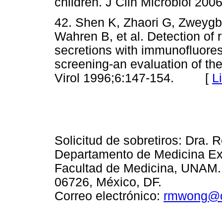
children. J Clin Microbiol 
42. Shen K, Zhaori G, Zweygb
Wahren B, et al. Detection of 
secretions with immunofluores
screening-an evaluation of th
Virol 1996;6:147-154. [
L
Solicitud de sobretiros: Dra
Departamento de Medicina Ex
Facultad de Medicina, UNAM. 
06726, México, DF.
Correo electrónico:
rmwong@c