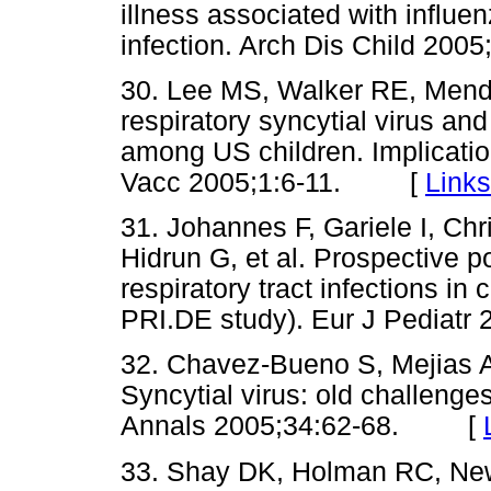
illness associated with influen
infection. Arch Dis Child 2
30. Lee MS, Walker RE, Mend
respiratory syncytial virus and
among US children. Implication
Vacc 2005;1:6-11. [
Links
31. Johannes F, Gariele I, Chr
Hidrun G, et al. Prospective p
respiratory tract infections in
PRI.DE study). Eur J Pedia
32. Chavez-Bueno S, Mejias A,
Syncytial virus: old challeng
Annals 2005;34:62-68. [
33. Shay DK, Holman RC, New