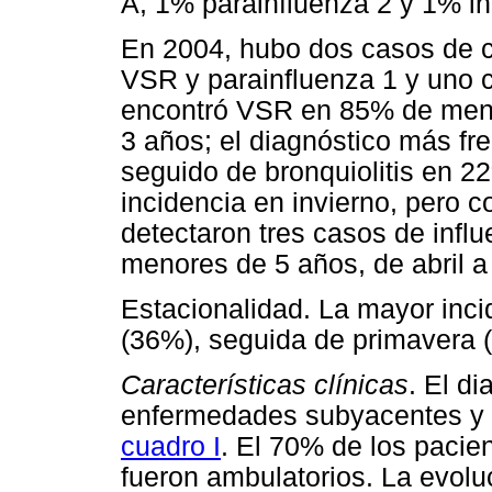
A, 1% parainfluenza 2 y 1% in
En 2004, hubo dos casos de co
VSR y parainfluenza 1 y uno 
encontró VSR en 85% de men
3 años; el diagnóstico más f
seguido de bronquiolitis en 
incidencia en invierno, pero 
detectaron tres casos de infl
menores de 5 años, de abril a
Estacionalidad. La mayor inci
(36%), seguida de primavera 
Características clínicas
. El d
enfermedades subyacentes y t
cuadro I
. El 70% de los pacie
fueron ambulatorios. La evolu