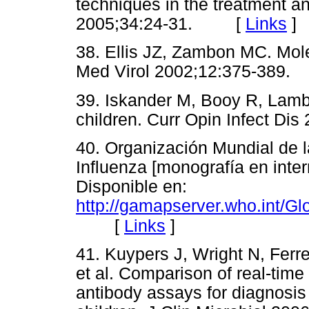
techniques in the treatment an
2005;34:24-31. [
Links
]
38. Ellis JZ, Zambon MC. Mole
Med Virol 2002;12:375-38
39. Iskander M, Booy R, Lambe
children. Curr Opin Infect 
40. Organización Mundial de l
Influenza [monografía en inter
Disponible en:
http://gamapserver.who.int/G
[
Links
]
41. Kuypers J, Wright N, Ferr
et al. Comparison of real-tim
antibody assays for diagnosis o