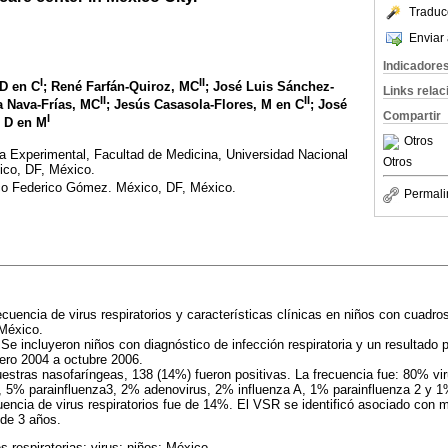
Traduc
Enviar 
Indicadore
I
II
D en C
; René Farfán-Quiroz, MC
; José Luis Sánchez-
Links rela
II
II
a Nava-Frías, MC
; Jesús Casasola-Flores, M en C
; José
Compartir
I
, D en M
Otros
 Experimental, Facultad de Medicina, Universidad Nacional
Otros
co, DF, México.
ico Federico Gómez. México, DF, México.
Permali
recuencia de virus respiratorios y características clínicas en niños con cuadro
 México.
 Se incluyeron niños con diagnóstico de infección respiratoria y un resultado p
ero 2004 a octubre 2006.
estras nasofaríngeas, 138 (14%) fueron positivas. La frecuencia fue: 80% virus
, 5% parainfluenza3, 2% adenovirus, 2% influenza A, 1% parainfluenza 2 y 1
cuencia de virus respiratorios fue de 14%. El VSR se identificó asociado con
 de 3 años.
es respiratorias; virus; niños; México