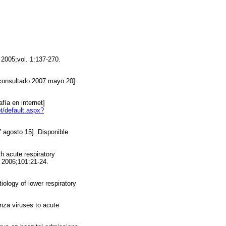
 2005;vol. 1:137-270.
[consultado 2007 mayo 20].
fía en internet]
t/default.aspx?
7 agosto 15]. Disponible
h acute respiratory
z 2006;101:21-24.
logy of lower respiratory
enza viruses to acute