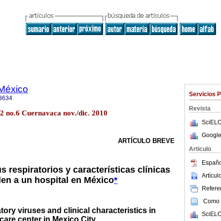
 México
Servicios 
3634
Revista
52 no.6 Cuernavaca nov./dic. 2010
SciELO
Google
ARTÍCULO BREVE
Articulo
Españo
s respiratorios y características clínicas
Artícu
en a un hospital en México
*
Referen
Como c
ory viruses and clinical characteristics in
SciELO
care center in Mexico City.