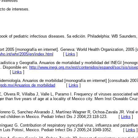
e intereses
cto de intereses.
tbook of pediatric infectious diseases. 5a edición. Philadelphia: WB Saunders,
rt 2005 [monografía en internet]. Geneva: World Health Organization, 2005 
who.int/whr/2005/en/index.html
[
Links
]
tadística y Geografía. Anuarios de mortalidad y morbilidad del INEGI [monogra
. Disponible en:
http://www.inegi.org.mx/est/contenidos/espanol/soc/sis/sisep
[
Links
]
idemiología. Anuarios de morbilidad [monografía en internet] [consultado 200
.gob.mx/Anuarios de morbilidad
[
Links
]
, Olvera R, Villalba J, Valle L, Paramo I. Frequency of viruses associated wit
nger than five years of age at a locality of Mexico city. Mem Inst Oswaldo Cru
oreno G, Sanchez-Alvarado J, Martínez-Wagner R, Ochoa-Zavala JR. Viral etio
alized children in Mexico. Pediatr Infect Dis J 2004;23:118-123. [
Links
]
nguez G. Contribution of respiratory syncytial virus, influenza and parainflu
 San Luis Potosí, Mexico. Pediatr Infect Dis J 2005;24:1049-1052. [
Links
]