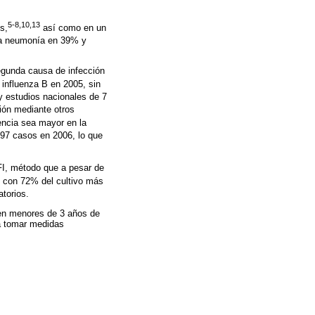
5-8,10,13
s,
así como en un
 a neumonía en 39% y
segunda causa de infección
 influenza B en 2005, sin
 estudios nacionales de 7
ción mediante otros
encia sea mayor en la
 97 casos en 2006, lo que
IFI, método que a pesar de
n con 72% del cultivo más
torios.
 en menores de 3 años de
ra tomar medidas