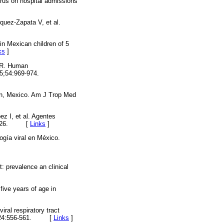
irus on hospital admissions
quez-Zapata V, et al.
in Mexican children of 5
ks
]
a R. Human
05;54:969-974.
tan, Mexico. Am J Trop Med
z I, et al. Agentes
122-126. [
Links
]
ogía viral en México.
: prevalence an clinical
five years of age in
ral respiratory tract
2006;24:556-561. [
Links
]