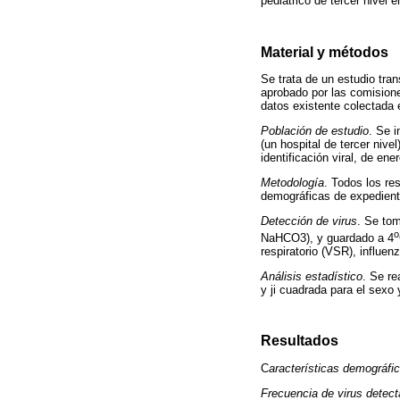
pediátrico de tercer nivel 
Material y métodos
Se trata de un estudio tran
aprobado por las comisione
datos existente colectada 
Población de estudio
. Se i
(un hospital de tercer niv
identificación viral, de en
Metodología
. Todos los res
demográficas de expediente
Detección de virus
. Se to
o
NaHCO3), y guardado a 4
respiratorio (VSR), influen
Análisis estadístico
. Se re
y ji cuadrada para el sexo 
Resultados
C
aracterísticas demográfi
Frecuencia de virus detec