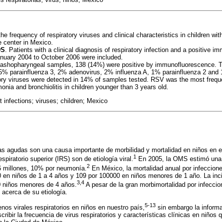
the frequency of respiratory viruses and clinical characteristics in children wit
e center in Mexico.
DS
. Patients with a clinical diagnosis of respiratory infection and a positive 
anuary 2004 to October 2006 were included.
nashopharyngeal samples, 138 (14%) were positive by immunofluorescence. 
5% parainfluenza 3, 2% adenovirus, 2% influenza A, 1% parainfluenza 2 and 
ory viruses were detected in 14% of samples tested. RSV was the most frequen
nia and bronchiolitis in children younger than 3 years old.
ct infections; viruses; children; Mexico
rias agudas son una causa importante de morbilidad y mortalidad en niños en
1
espiratorio superior (IRS) son de etiología viral.
En 2005, la OMS estimó una 
2
6 millones, 10% por neumonía.
En México, la mortalidad anual por infeccione
0 en niños de 1 a 4 años y 109 por 100000 en niños menores de 1 año. La inc
3,4
 niños menores de 4 años.
A pesar de la gran morbimortalidad por infeccio
acerca de su etiología.
5-13
nos virales respiratorios en niños en nuestro país,
sin embargo la informa
scribir la frecuencia de virus respiratorios y características clínicas en niños