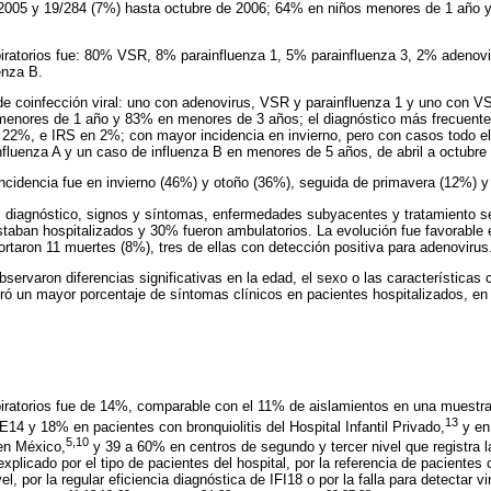
2005 y 19/284 (7%) hasta octubre de 2006; 64% en niños menores de 1 año
piratorios fue: 80% VSR, 8% parainfluenza 1, 5% parainfluenza 3, 2% adenov
enza B.
e coinfección viral: uno con adenovirus, VSR y parainfluenza 1 y uno con VS
enores de 1 año y 83% en menores de 3 años; el diagnóstico más frecuent
n 22%, e IRS en 2%; con mayor incidencia en invierno, pero con casos todo e
nfluenza A y un caso de influenza B en menores de 5 años, de abril a octubre 
ncidencia fue en invierno (46%) y otoño (36%), seguida de primavera (12%) y
l diagnóstico, signos y síntomas, enfermedades subyacentes y tratamiento s
taban hospitalizados y 30% fueron ambulatorios. La evolución fue favorable 
rtaron 11 muertes (8%), tres de ellas con detección positiva para adenovirus
bservaron diferencias significativas en la edad, el sexo o las características 
ró un mayor porcentaje de síntomas clínicos en pacientes hospitalizados, e
piratorios fue de 14%, comparable con el 11% de aislamientos en una muestra
13
E14 y 18% en pacientes con bronquiolitis del Hospital Infantil Privado,
y en
5,10
en México,
y 39 a 60% en centros de segundo y tercer nivel que registra la 
xplicado por el tipo de pacientes del hospital, por la referencia de pacientes
, por la regular eficiencia diagnóstica de IFI18 o por la falla para detectar vi