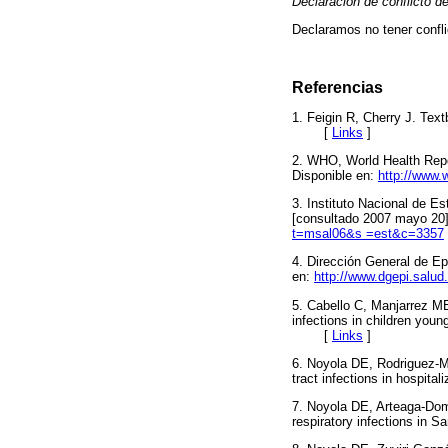
Declaración de conflicto d
Declaramos no tener confli
Referencias
1. Feigin R, Cherry J. Tex
[
Links
]
2. WHO, World Health Repo
Disponible en:
http://www.
3. Instituto Nacional de Es
[consultado 2007 mayo 20]
t=msal06&s =est&c=3357
4. Dirección General de Ep
en:
http://www.dgepi.salud
5. Cabello C, Manjarrez ME
infections in children you
[
Links
]
6. Noyola DE, Rodriguez-M
tract infections in hospit
7. Noyola DE, Arteaga-Domí
respiratory infections in