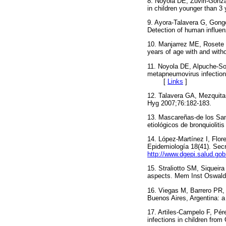
8. Noyola DE, Zuviri-Gonzá
in children younger than
9. Ayora-Talavera G, Gongo
Detection of human influ
10. Manjarrez ME, Rosete D
years of age with and wi
11. Noyola DE, Alpuche-So
metapneumovirus infections
[
Links
]
12. Talavera GA, Mezquita
Hyg 2007;76:182-183.
13. Mascareñas-de los San
etiológicos de bronquioli
14. López-Martínez I, Flor
Epidemiología 18(41). Secr
http://www.dgepi.salud.go
15. Straliotto SM, Siqueir
aspects. Mem Inst Oswa
16. Viegas M, Barrero PR, 
Buenos Aires, Argentina: 
17. Artiles-Campelo F, Pér
infections in children fr