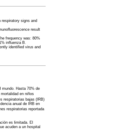
h respiratory signs and
immunofluorescence result
The frequency was: 80%
1% influenza B.
tly identified virus and
 el mundo. Hasta 70% de
mortalidad en niños
s respiratorias bajas (IRB)
idencia anual de IRB en
nes respiratorias reportada
ción es limitada. El
 que acuden a un hospital