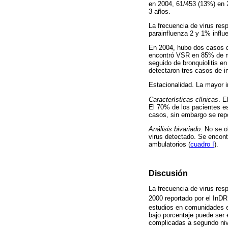
en 2004, 61/453 (13%) en 
3 años.
La frecuencia de virus res
parainfluenza 2 y 1% influ
En 2004, hubo dos casos d
encontró VSR en 85% de m
seguido de bronquiolitis e
detectaron tres casos de i
Estacionalidad. La mayor i
Características clínicas
. E
El 70% de los pacientes es
casos, sin embargo se repo
Análisis bivariado
. No se o
virus detectado. Se encont
ambulatorios (
cuadro I
).
Discusión
La frecuencia de virus res
2000 reportado por el InDR
estudios en comunidades 
bajo porcentaje puede ser e
complicadas a segundo nivel