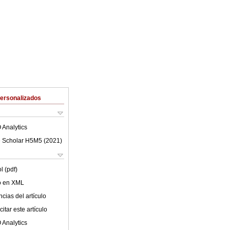
Personalizados
 Analytics
 Scholar H5M5 (
2021
)
l (pdf)
lo en XML
cias del artículo
itar este artículo
 Analytics