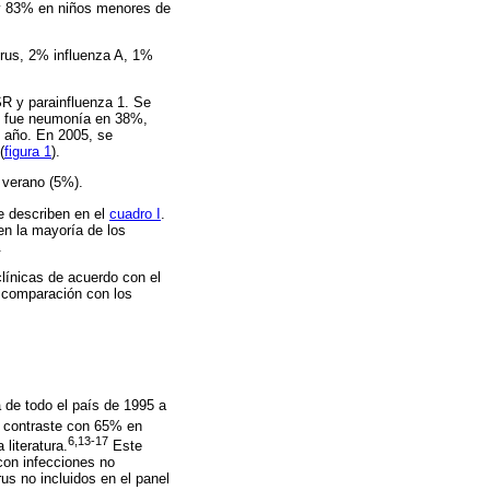
 y 83% en niños menores de
irus, 2% influenza A, 1%
R y parainfluenza 1. Se
e fue neumonía en 38%,
l año. En 2005, se
(
figura 1
).
 verano (5%).
e describen en el
cuadro I
.
en la mayoría de los
.
clínicas de acuerdo con el
n comparación con los
 de todo el país de 1995 a
 contraste con 65% en
6,13-17
literatura.
Este
 con infecciones no
rus no incluidos en el panel