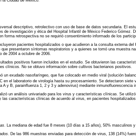
en la Ciudad de México.
sversal descriptivo, retrolectivo con uso de base de datos secundaria. El est
s de investigación y ética del Hospital Infantil de México Federico Gómez. 
en forma retrospectiva no se requirió consentimiento informado de los partici
ncluyeron pacientes hospitalizados o que acudieron a la consulta externa del 
el) que presentaron síntomas respiratorios y a quienes se tomó una muestra n
ero de 2004 a octubre de 2006.
ultados positivos fueron incluidos en el estudio. Se obtuvieron las característ
s clínicos. No se obtuvo información sobre cultivos bacterianos positivos.
mó un exudado nasofaríngeo, que fue colocado en medio viral (solución bala
C en el laboratorio de virología hasta su procesamiento. Se detectaron siete vi
za A y B, parainfluenza 1, 2 y 3 y adenovirus) mediante inmunofluorescencia ind
alizó un análisis univariado para los virus y características clínicas. Se utilizó
y las características clínicas de acuerdo al virus, en pacientes hospitalizado
cas
. La mediana de edad fue 8 meses (10 días a 15 años), 50% masculinos 
tados
. De las 986 muestras enviadas para detección de virus, 138 (14%) fuer