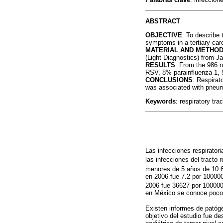
ABSTRACT
OBJECTIVE
. To describe 
symptoms in a tertiary car
MATERIAL AND METHO
(Light Diagnostics) from J
RESULTS
. From the 986 
RSV, 8% parainfluenza 1, 
CONCLUSIONS
. Respirat
was associated with pneumo
Keywords
: respiratory tra
Las infecciones respirato
las infecciones del tracto r
menores de 5 años de 10.
en 2006 fue 7.2 por 10000
2006 fue 36627 por 100000
en México se conoce poco 
Existen informes de patóge
objetivo del estudio fue de