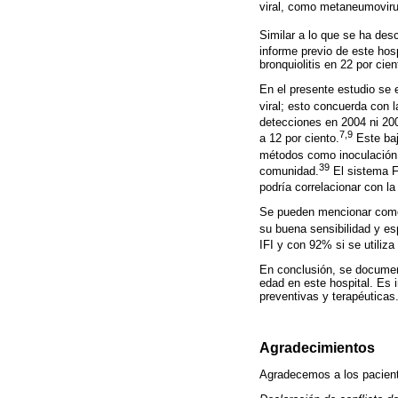
viral, como metaneumovir
Similar a lo que se ha des
informe previo de este hos
bronquiolitis en 22 por cie
En el presente estudio se 
viral; esto concuerda con la
detecciones en 2004 ni 20
7,9
a 12 por ciento.
Este baj
métodos como inoculación e
39
comunidad.
El sistema F
podría correlacionar con la
Se pueden mencionar como l
su buena sensibilidad y es
IFI y con 92% si se utiliz
En conclusión, se documen
edad en este hospital. Es 
preventivas y terapéuticas
Agradecimientos
Agradecemos a los paciente