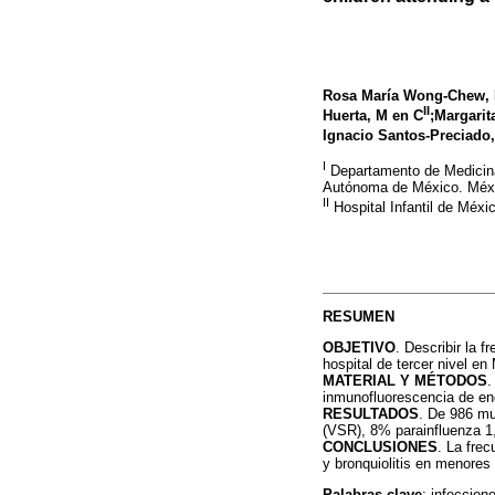
Rosa María Wong-Chew, 
II
Huerta, M en C
;Margarit
Ignacio Santos-Preciado
I
Departamento de Medicina
Autónoma de México. Méxi
II
Hospital Infantil de Méx
RESUMEN
OBJETIVO
. Describir la f
hospital de tercer nivel en
MATERIAL Y MÉTODOS
.
inmunofluorescencia de en
RESULTADOS
. De 986 mu
(VSR), 8% parainfluenza 1
CONCLUSIONES
. La fre
y bronquiolitis en menores
Palabras clave
: infeccion