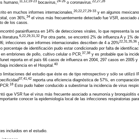
11,12,19-23
24-26
22,27,28
us humano,
bocavirus,
o coronavirus.
20,22,27,29-33
crito en muchos informes internacionales,
y en algunos mexicano
34
pital, con 36%,
el virus más frecuentemente detectado fue VSR, asociado
nto de los casos.
encontró parainfluenza en 14% de detecciones virales, lo que representa la 
6,22,29,31,32
 literatura.
Por otra parte, se encontró 2% de influenza A y 1% de
22,31,35,36
06; infecciones que informes internacionales describen de 4 a 20%
y
o porcentaje de identificación pudo estar condicionado por falta de identifica
37,38
n embriones de pollo, cultivo celular o PCR,
y es probable que la incid
lunet reporta en el país 66 casos de influenza en 2004, 297 casos en 2005 y
40
 baja incidencia en el Hospital.
imitaciones del estudio que éste es de tipo retrospectivo y sólo se utilizó 
37,41,42
pecificidad
reporta una eficiencia diagnóstica de 57%, en comparació
18
a PCR.
Esto pudo haber conducido a subestimar la incidencia de virus respira
tó que VSR fue el virus más frecuente asociado a neumonía y bronquiolitis
importante conocer la epidemiología local de las infecciones respiratorias pa
.
s incluidos en el estudio.