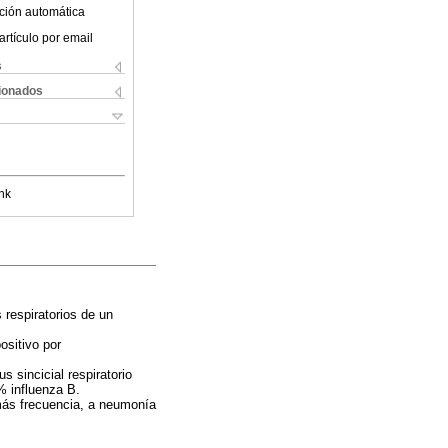
ción automática
artículo por email
s
cionados
nk
s respiratorios de un
ositivo por
 sincicial respiratorio
% influenza B.
 más frecuencia, a neumonía