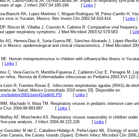
lez A, Castro-García JA, Ochoa-Zavala JR. Impact of respiratory syncytial v
 3 years of age. J Infect 2007;54:180-184. [
Links
]
ra-Bianchi RA, Lopez-Martinez I, Moguel-Rodríguez W, Pérez-Carrillo H, Váz
enza virus in Yucatan, Mexico. Rev Invest Clin 2002;54:410-414. [
Links
]
P, Rincon M, Villalba J, Cravioto A, Cabrera R. Comparative viral frequency 
thout upper respiratory symptoms. J Med Microbiol 2003;52:579-583. [
Lin
lis AG, Herrera-Diaz A, Soria-Guerra RE, Sánchez-Alvarado J, López-Revill
 in Mexico: epidemiological and clinical characteristics. J Med Microbiol 20
 NE. Human metapneumovirus in children with influenza-like illness in Yuca
 [
Links
]
tos C, Vera-García H, Mantilla-Figueroa Z, Calderon-Cruz E, Penagos M, Lope
tis en niños. Revista de Enfermedades infecciosas en Pediatría 2003;XVI:
es-León R, Fuentes-Rosas E. Infecciones respiratorias agudas (IRAS) de etiol
etaría de Salud, México [consultado 2010 enero 20]. Disponible en:
b.mx/boletin/2001/sem41/edit41.PD
[
Links
]
a MM, Machado V, Maia TM. Respiratory viruses in pediatric intensive care unit
ldo Cruz 2004;99:883-887. [
Links
]
Maffey AF, Mistchenko AS. Respiratory viruses seasonality in children under 
a five-year analysis. J Infect 2004;49:222-228. [
Links
]
ez-González M del C, Caballero-Hidalgo A, Peña-López ML. Etiology of acute vi
om Gran Canaria, the Canary Islands (Spain). Enferm Infecc Microbiol Clin 