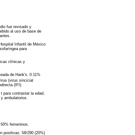
udio fue revisado y
Debido al uso de base de
pantes.
Hospital Infantil de México
asofaríngea para
icas clínicas y
nceada de Hank's, 0.11%
rus (virus sincicial
irecta (IFI).
 t para contrastar la edad,
s y ambulatorios.
y 50% femeninos.
on positivas: 58/290 (20%)