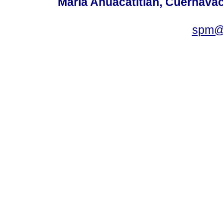
María Ahuacatitlán, Cuernavac
spm@i