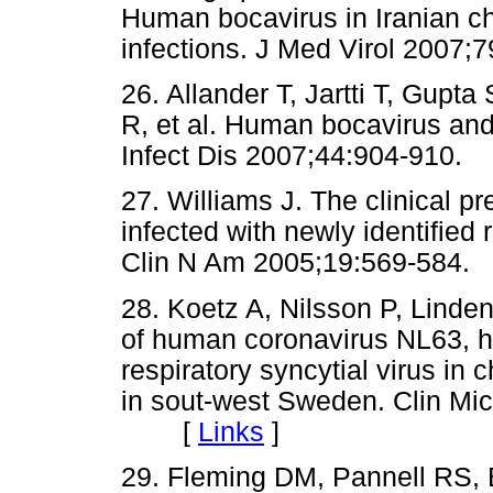
Human bocavirus in Iranian chi
infections. J Med Virol 20
26. Allander T, Jartti T, Gupt
R, et al. Human bocavirus and
Infect Dis 2007;44:904-91
27. Williams J. The clinical p
infected with newly identified r
Clin N Am 2005;19:569-58
28. Koetz A, Nilsson P, Linde
of human coronavirus NL63,
respiratory syncytial virus in c
in sout-west Sweden. Clin Mic
[
Links
]
29. Fleming DM, Pannell RS, E