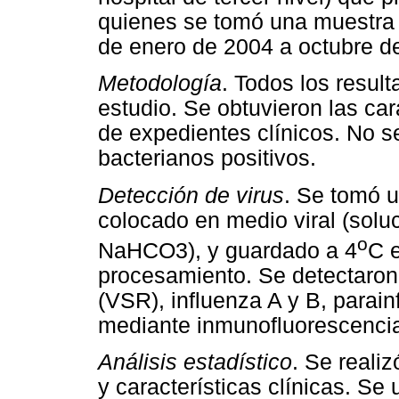
quienes se tomó una muestra n
de enero de 2004 a octubre d
Metodología
. Todos los result
estudio. Se obtuvieron las car
de expedientes clínicos. No s
bacterianos positivos.
Detección de virus
. Se tomó 
colocado en medio viral (sol
o
NaHCO3), y guardado a 4
C e
procesamiento. Se detectaron si
(VSR), influenza A y B, parain
mediante inmunofluorescencia i
Análisis estadístico
. Se realiz
y características clínicas. Se u