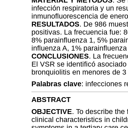
MATERIAL Y MÉTODOS
. Se
infección respiratoria y un res
inmunofluorescencia de enero
RESULTADOS
. De 986 muest
positivas. La frecuencia fue: 8
8% parainfluenza 1, 5% parai
influenza A, 1% parainfluenza
CONCLUSIONES
. La frecuen
El VSR se identificó asociad
bronquiolitis en menores de 3
Palabras clave
: infecciones r
ABSTRACT
OBJECTIVE
. To describe the
clinical characteristics in chil
symptoms in a tertiary care ce