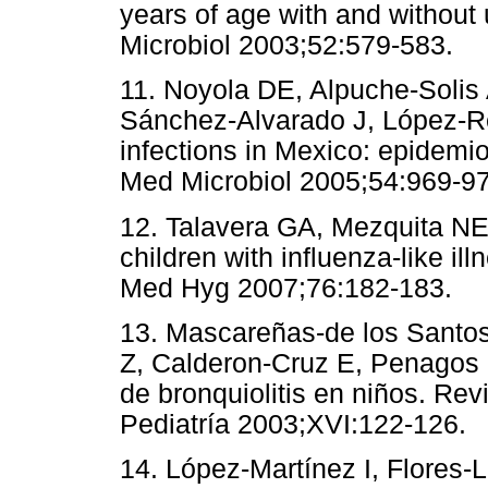
years of age with and without
Microbiol 2003;52:579-58
11. Noyola DE, Alpuche-Solis
Sánchez-Alvarado J, López-R
infections in Mexico: epidemiol
Med Microbiol 2005;54:96
12. Talavera GA, Mezquita N
children with influenza-like i
Med Hyg 2007;76:182-183
13. Mascareñas-de los Santos
Z, Calderon-Cruz E, Penagos M
de bronquiolitis en niños. Re
Pediatría 2003;XVI:122-1
14. López-Martínez I, Flores-