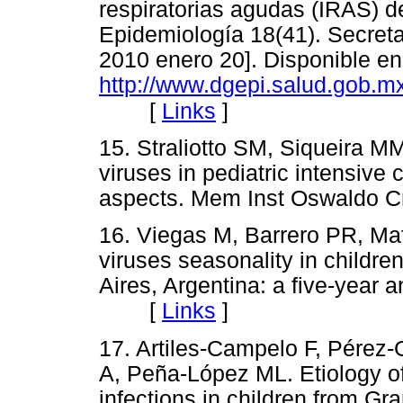
respiratorias agudas (IRAS) de
Epidemiología 18(41). Secreta
2010 enero 20]. Disponible en
http://www.dgepi.salud.gob.m
[
Links
]
15. Straliotto SM, Siqueira 
viruses in pediatric intensive 
aspects. Mem Inst Oswaldo
16. Viegas M, Barrero PR, Ma
viruses seasonality in childre
Aires, Argentina: a five-year 
[
Links
]
17. Artiles-Campelo F, Pérez-
A, Peña-López ML. Etiology of 
infections in children from Gr