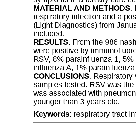
MATERIAL AND METHODS
.
respiratory infection and a po
(Light Diagnostics) from Janu
included.
RESULTS
. From the 986 nas
were positive by immunofluo
RSV, 8% parainfluenza 1, 5% 
influenza A, 1% parainfluenza
CONCLUSIONS
. Respiratory
samples tested. RSV was the m
was associated with pneumonia
younger than 3 years old.
Keywords
: respiratory tract 