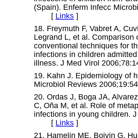
(Spain). Enferm Infecc Microb
[
Links
]
18. Freymuth F, Vabret A, Cuv
Legrand L, et al. Comparison
conventional techniques for th
infections in children admitted
illness. J Med Virol 2006;
19. Kahn J. Epidemiology of 
Microbiol Reviews 2006;19
20. Ordas J, Boga JA, Alvarez
C, Oña M, et al. Role of metap
infections in young children. 
[
Links
]
21. Hamelin ME, Boivin G. H