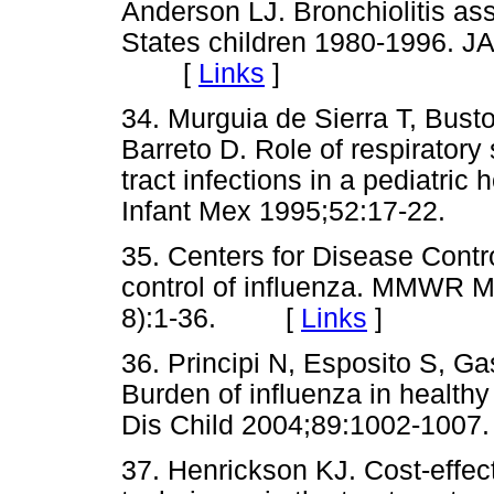
Anderson LJ. Bronchiolitis as
States children 1980-1996. 
[
Links
]
34. Murguia de Sierra T, Bust
Barreto D. Role of respiratory 
tract infections in a pediatric
Infant Mex 1995;52:17-22
35. Centers for Disease Contr
control of influenza. MMWR 
8):1-36. [
Links
]
36. Principi N, Esposito S, Ga
Burden of influenza in healthy
Dis Child 2004;89:1002-1
37. Henrickson KJ. Cost-effect