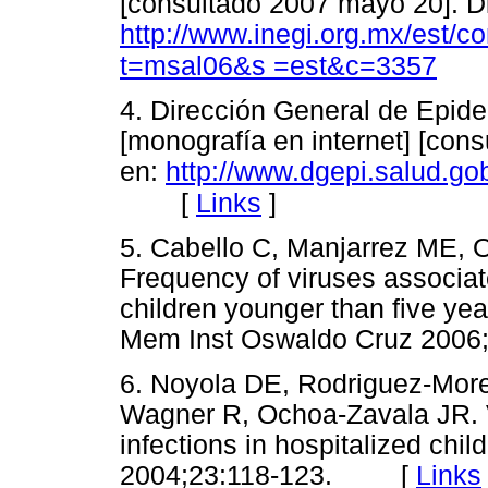
[consultado 2007 mayo 20]. D
http://www.inegi.org.mx/est/c
t=msal06&s =est&c=3357
4. Dirección General de Epide
[monografía en internet] [con
en:
http://www.dgepi.salud.go
[
Links
]
5. Cabello C, Manjarrez ME, Ol
Frequency of viruses associate
children younger than five year
Mem Inst Oswaldo Cruz 20
6. Noyola DE, Rodriguez-More
Wagner R, Ochoa-Zavala JR. Vir
infections in hospitalized chil
2004;23:118-123. [
Links