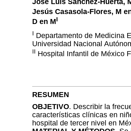
José Luis Sánchez-Huerta, 
Jesús Casasola-Flores, M e
I
D en M
I
Departamento de Medicina Ex
Universidad Nacional Autóno
II
Hospital Infantil de México
RESUMEN
OBJETIVO
. Describir la frecu
características clínicas en ni
hospital de tercer nivel en Mé