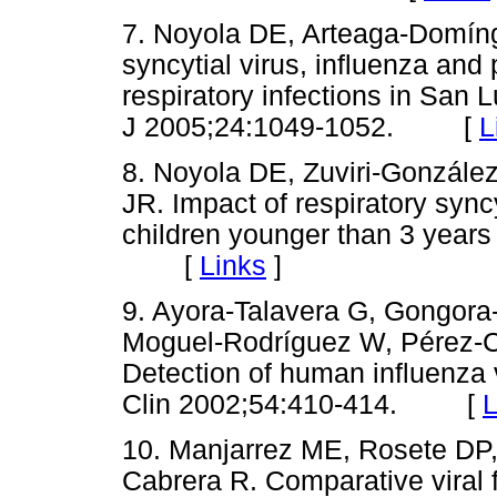
7. Noyola DE, Arteaga-Domíngu
syncytial virus, influenza and
respiratory infections in San L
J 2005;24:1049-1052. [
L
8. Noyola DE, Zuviri-Gonzále
JR. Impact of respiratory sync
children younger than 3 years
[
Links
]
9. Ayora-Talavera G, Gongora-
Moguel-Rodríguez W, Pérez-Car
Detection of human influenza 
Clin 2002;54:410-414. [
L
10. Manjarrez ME, Rosete DP, 
Cabrera R. Comparative viral 