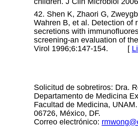
children. J Clin Microbiol 
42. Shen K, Zhaori G, Zweygb
Wahren B, et al. Detection of 
secretions with immunofluores
screening-an evaluation of th
Virol 1996;6:147-154. [
L
Solicitud de sobretiros: Dra
Departamento de Medicina Ex
Facultad de Medicina, UNAM. 
06726, México, DF.
Correo electrónico:
rmwong@c