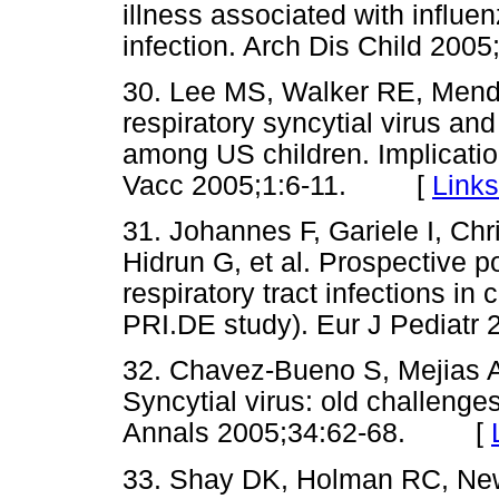
illness associated with influen
infection. Arch Dis Child 2
30. Lee MS, Walker RE, Mend
respiratory syncytial virus and
among US children. Implication
Vacc 2005;1:6-11. [
Links
31. Johannes F, Gariele I, Chr
Hidrun G, et al. Prospective p
respiratory tract infections in
PRI.DE study). Eur J Pedia
32. Chavez-Bueno S, Mejias A,
Syncytial virus: old challeng
Annals 2005;34:62-68. [
33. Shay DK, Holman RC, New