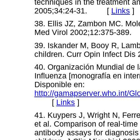
techniques in the treatment an
2005;34:24-31. [
Links
]
38. Ellis JZ, Zambon MC. Mole
Med Virol 2002;12:375-38
39. Iskander M, Booy R, Lambe
children. Curr Opin Infect 
40. Organización Mundial de l
Influenza [monografía en inter
Disponible en:
http://gamapserver.who.int/G
[
Links
]
41. Kuypers J, Wright N, Ferr
et al. Comparison of real-tim
antibody assays for diagnosis o