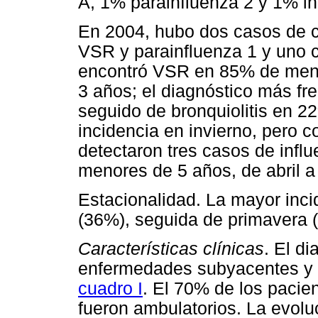
A, 1% parainfluenza 2 y 1% in
En 2004, hubo dos casos de co
VSR y parainfluenza 1 y uno 
encontró VSR en 85% de men
3 años; el diagnóstico más f
seguido de bronquiolitis en 
incidencia en invierno, pero 
detectaron tres casos de infl
menores de 5 años, de abril a
Estacionalidad. La mayor inci
(36%), seguida de primavera 
Características clínicas
. El d
enfermedades subyacentes y t
cuadro I
. El 70% de los pacie
fueron ambulatorios. La evolu