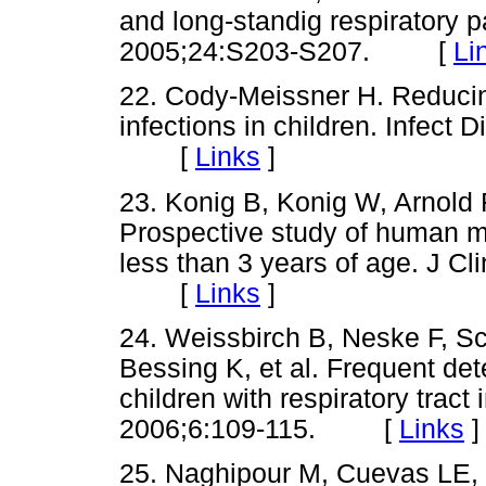
and long-standig respiratory p
2005;24:S203-S207. [
Li
22. Cody-Meissner H. Reducing
infections in children. Infect
[
Links
]
23. Konig B, Konig W, Arnold 
Prospective study of human m
less than 3 years of age. J C
[
Links
]
24. Weissbirch B, Neske F, Sc
Bessing K, et al. Frequent de
children with respiratory tract
2006;6:109-115. [
Links
]
25. Naghipour M, Cuevas LE, 