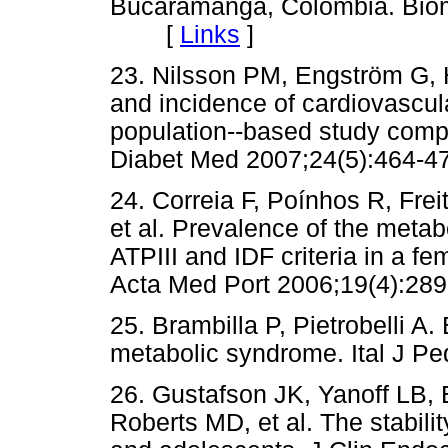
Bucaramanga, Colombia. Biom
[
Links
]
23. Nilsson PM, Engström G,
and incidence of cardiovascula
population--based study compar
Diabet Med 2007;24(5):46
24. Correia F, Poínhos R, Frei
et al. Prevalence of the met
ATPIII and IDF criteria in a fe
Acta Med Port 2006;19(4):
25. Brambilla P, Pietrobelli A
metabolic syndrome. Ital J 
26. Gustafson JK, Yanoff LB, 
Roberts MD, et al. The stabili