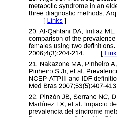
metabolic syndrome in an eld
three diagnostic methods. Arq
[
Links
]
20. Al-Qahtani DA, Imtiaz ML
comparison of the prevalence 
females using two definitions
2006;4(3):204-214. [
Link
21. Nakazone MA, Pinheiro A,
Pinheiro S Jr, et al. Prevale
NCEP-ATPIII and IDF definitio
Med Bras 2007;53(5):407-
22. Pinzón JB, Serrano NC, D
Martínez LX, et al. Impacto de
prevalencia del síndrome met