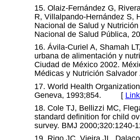
15. Olaiz-Fernández G, Rive
R, Villalpando-Hernández S, 
Nacional de Salud y Nutrición
Nacional de Salud Pública
16. Ávila-Curiel A, Shamah L
urbana de alimentación y nutri
Ciudad de México 2002. Méxic
Médicas y Nutrición Salvad
17. World Health Organizatio
Geneva, 1993;854. [
Lin
18. Cole TJ, Bellizzi MC, Fle
standard definition for child o
survey. BMJ 2000;320:124
19. Rigo JC, Vieira JL, Dalac