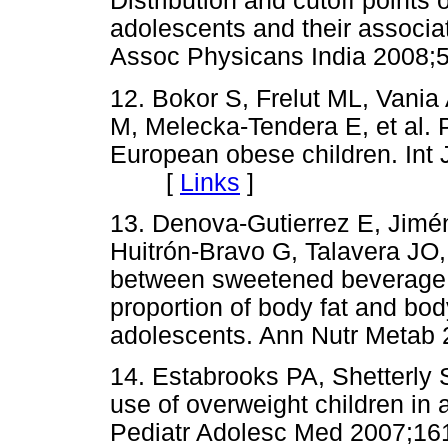
Distribution and cutoff points o
adolescents and their associa
Assoc Physicans India 200
12. Bokor S, Frelut ML, Vani
M, Melecka-Tendera E, et al. 
European obese children. Int 
[
Links
]
13. Denova-Gutierrez E, Jimén
Huitrón-Bravo G, Talavera JO,
between sweetened beverage
proportion of body fat and body
adolescents. Ann Nutr Meta
14. Estabrooks PA, Shetterly 
use of overweight children in 
Pediatr Adolesc Med 2007;