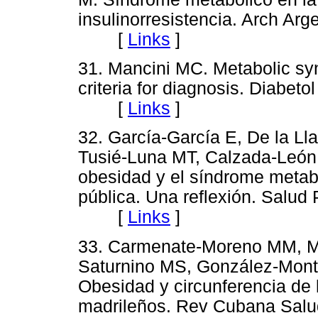
insulinorresistencia. Arch Arg
[
Links
]
31. Mancini MC. Metabolic sy
criteria for diagnosis. Diabet
[
Links
]
32. García-García E, De la Ll
Tusié-Luna MT, Calzada-León 
obesidad y el síndrome metab
pública. Una reflexión. Salud
[
Links
]
33. Carmenate-Moreno MM, M
Saturnino MS, González-Mont
Obesidad y circunferencia de 
madrileños. Rev Cubana Salud 