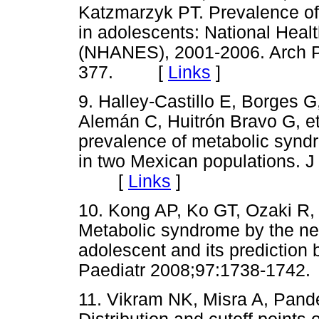
Katzmarzyk PT. Prevalence of 
in adolescents: National Heal
(NHANES), 2001-2006. Arch P
377. [
Links
]
9. Halley-Castillo E, Borges 
Alemán C, Huitrón Bravo G, e
prevalence of metabolic synd
in two Mexican populations. J
[
Links
]
10. Kong AP, Ko GT, Ozaki R
Metabolic syndrome by the ne
adolescent and its prediction
Paediatr 2008;97:1738-17
11. Vikram NK, Misra A, Pand