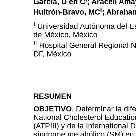
García, D en C
; Araceli Am
I
Huitrón-Bravo, MC
; Abraha
I
Universidad Autónoma del E
de México, México
II
Hospital General Regional N
DF, México
RESUMEN
OBJETIVO
. Determinar la dif
National Cholesterol Educati
(ATPIII) y de la International
síndrome metabólico (SM) en