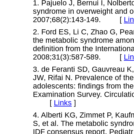
1. Pajuelo J, Bernui I, Nolber
syndrome in overweight and 
2007;68(2):143-149. [
Li
2. Ford ES, Li C, Zhao G, Pe
the metabolic syndrome among
definition from the Internatio
2008;31(3):587-589. [
Li
3. de Feranti SD, Gauvreau K
JW, Rifai N. Prevalence of t
adolescents: findings from the
Examination Survey. Circulat
[
Links
]
4. Alberti KG, Zimmet P, Kaufm
S, et al. The metabolic syndr
IDF consensus report. Pediatr