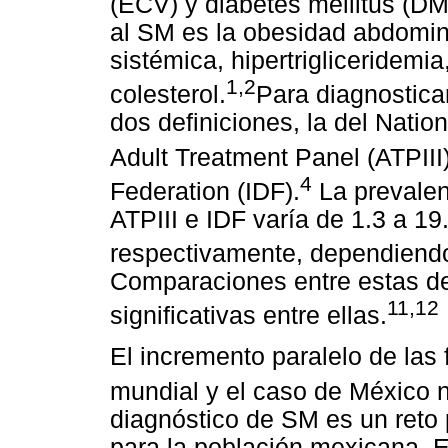
(ECV) y diabetes mellitus (DM
al SM es la obesidad abdomina
sistémica, hipertrigliceridem
1,2
colesterol.
Para diagnostica
dos definiciones, la del Nati
Adult Treatment Panel (ATPIII
4
Federation (IDF).
La prevalen
ATPIII e IDF varía de 1.3 a 1
respectivamente, dependiendo
Comparaciones entre estas def
11,12
significativas entre ellas.
El incremento paralelo de las
mundial y el caso de México n
diagnóstico de SM es un reto po
para la población mexicana. E