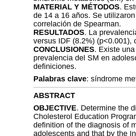
MATERIAL Y MÉTODOS
. Es
de 14 a 16 años. Se utilizaron
correlación de Spearman.
RESULTADOS
. La prevalenc
versus IDF (8.2%) (p<0.001),
CONCLUSIONES
. Existe una
prevalencia del SM en adoles
definiciones.
Palabras clave
: síndrome me
ABSTRACT
OBJECTIVE
. Determine the d
Cholesterol Education Program
definition of the diagnosis o
adolescents and that by the In