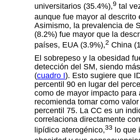
9
universitarios (35.4%),
tal ve
aunque fue mayor al descrito
Asimismo, la prevalencia de 
(8.2%) fue mayor que la descr
2
países, EUA (3.9%),
China (
El sobrepeso y la obesidad fu
detección del SM, siendo más 
(
cuadro I
). Esto sugiere que I
percentil 90 en lugar del perc
como de mayor impacto para a
recomienda tomar como valor 
percentil 75. La CC es un ind
correlaciona directamente con 
33
lipídico aterogénico,
lo que 