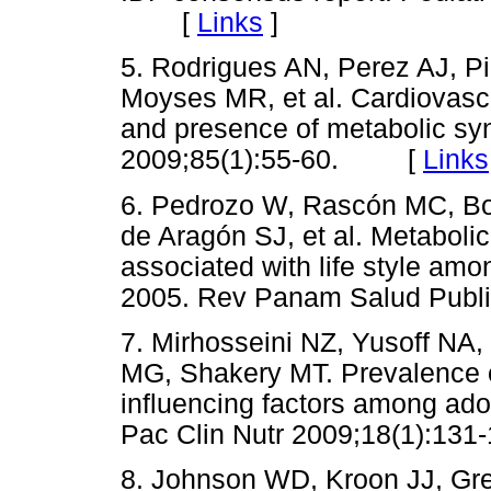
[
Links
]
5. Rodrigues AN, Perez AJ, Pir
Moyses MR, et al. Cardiovascul
and presence of metabolic syn
2009;85(1):55-60. [
Links
6. Pedrozo W, Rascón MC, Bo
de Aragón SJ, et al. Metaboli
associated with life style amo
2005. Rev Panam Salud Pub
7. Mirhosseini NZ, Yusoff NA
MG, Shakery MT. Prevalence o
influencing factors among adol
Pac Clin Nutr 2009;18(1):
8. Johnson WD, Kroon JJ, Gr