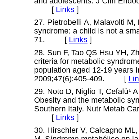
and adolescents. J Clin Endo
[
Links
]
27. Pietrobelli A, Malavolti M,
syndrome: a child is not a sma
71. [
Links
]
28. Sun F, Tao QS Hsu YH, Zh
criteria for metabolic syndrom
population aged 12-19 years 
2009;47(6):405-409. [
Li
29. Noto D, Niglio T, Cefalù¹ A
Obesity and the metabolic syn
Southern Italy. Nutr Metab Ca
[
Links
]
30. Hirschler V, Calcagno ML,
M. Síndrome metabólico en la 