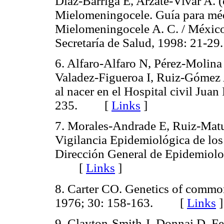
Díaz-Barriga E, Arzate-Vivar A. 
Mielomeningocele. Guía para méd
Mielomeningocele A. C. / México
Secretaría de Salud, 1998: 21
6. Alfaro-Alfaro N, Pérez-Moli
Valadez-Figueroa I, Ruiz-Gómez A
al nacer en el Hospital civil Jua
235. [
Links
]
7. Morales-Andrade E, Ruiz-Matu
Vigilancia Epidemiológica de los
Dirección General de Epidemiolog
[
Links
]
8. Carter CO. Genetics of commo
1976; 30: 158-163. [
Links
]
9. Clayton-Smith J, Donnai D. F