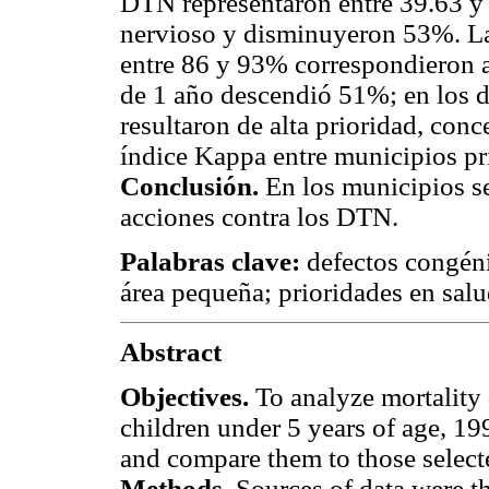
DTN representaron entre 39.63 y 
nervioso y disminuyeron 53%. La
entre 86 y 93% correspondieron a
de 1 año descendió 51%; en los 
resultaron de alta prioridad, con
índice Kappa entre municipios p
Conclusión.
En los municipios se
acciones contra los DTN.
Palabras clave:
defectos congénit
área pequeña; prioridades en sal
Abstract
Objectives.
To analyze mortality 
children under 5 years of age, 19
and compare them to those selecte
Methods.
Sources of data were th