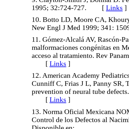
1995; 32:724-727. [
Links
]
10. Botto LD, Moore CA, Khoury
New Engl J Med 1999; 341: 
11. Gómez-Alcalá AV, Rascón-Pac
malformaciones congénitas en Mé
acceso al tratamiento. Rev Panam
[
Links
]
12. American Academy Pediatrics
Cunniff C, Frias J L, Panny SR, 
prevention of neural tube defects
[
Links
]
13. Norma Oficial Mexicana NOM
Control de los Defectos al Nacim
Disponible en: