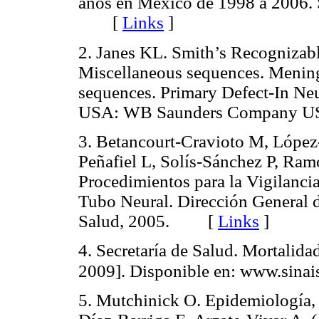
años en México de 1998 a 2006. 
[
Links
]
2. Janes KL. Smith’s Recognizab
Miscellaneous sequences. Mening
sequences. Primary Defect-In Neu
USA: WB Saunders Company 
3. Betancourt-Cravioto M, López
Peñafiel L, Solís-Sánchez P, Ram
Procedimientos para la Vigilanci
Tubo Neural. Dirección General d
Salud, 2005. [
Links
]
4. Secretaría de Salud. Mortalid
2009]. Disponible en: www.sinai
5. Mutchinick O. Epidemiología,