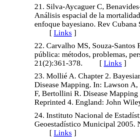
21. Silva-Aycaguer C, Benavides
Análisis espacial de la mortalida
enfoque bayesiano. Rev Cubana 
[
Links
]
22. Carvalho MS, Souza-Santos R
pública: métodos, problemas, per
21(2):361-378. [
Links
]
23. Mollié A. Chapter 2. Bayesi
Disease Mapping. In: Lawson A, B
F, Bertollini R. Disease Mapping
Reprinted 4. England: John Wi
24. Instituto Nacional de Estadís
Geoestadístico Municipal 2005.
[
Links
]