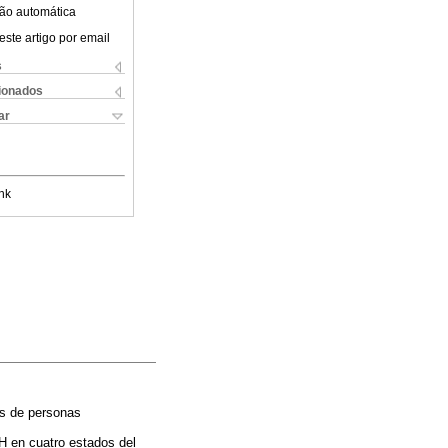
ão automática
este artigo por email
s
cionados
ar
nk
os de personas
H en cuatro estados del