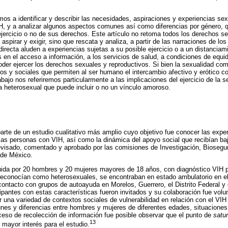
os a identificar y describir las necesidades, aspiraciones y experiencias se
, y a analizar algunos aspectos comunes así como diferencias por género, 
 ejercicio o no de sus derechos. Este artículo no retoma todos los derechos s
spirar y exigir, sino que rescata y analiza, a partir de las narraciones de los
irecta aluden a experiencias sujetas a su posible ejercicio o a un distanciam
s en el acceso a información, a los servicios de salud, a condiciones de equid
der ejercer los derechos sexuales y reproductivos. Si bien la sexualidad co
os y sociales que permiten al ser humano el intercambio afectivo y erótico co
bajo nos referiremos particularmente a las implicaciones del ejercicio de la 
 heterosexual que puede incluir o no un vínculo amoroso.
parte de un estudio cualitativo más amplio cuyo objetivo fue conocer las exp
 las personas con VIH, así como la dinámica del apoyo social que recibían baj
revisado, comentado y aprobado por las comisiones de Investigación, Bioseguri
 de México.
uida por 20 hombres y 20 mujeres mayores de 18 años, con diagnóstico VIH p
reconocían como heterosexuales, se encontraban en estado ambulatorio en e
contacto con grupos de autoayuda en Morelos, Guerrero, el Distrito Federal y
cipantes con estas características fueron invitados y su colaboración fue volu
 una variedad de contextos sociales de vulnerabilidad en relación con el VIH 
es y diferencias entre hombres y mujeres de diferentes edades, situaciones 
roceso de recolección de información fue posible observar que el punto de
satur
13
mayor interés para el estudio.