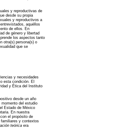
xuales y reproductivas de
que desde su propia
exuales y reproductivos a
 entrevistados, aquéllos
iento de ellos. En
ad de género y libertad
mprende los aspectos tanto
n otra(s) persona(s) o
sexualidad que se
eriencias y necesidades
o esta condición. El
dad y Ética del Instituto
ositivo desde un año
l momento del estudio
 el Estado de México
ntaria. En nuestra
con el propósito de
familiares y contextos
ación teórica
era