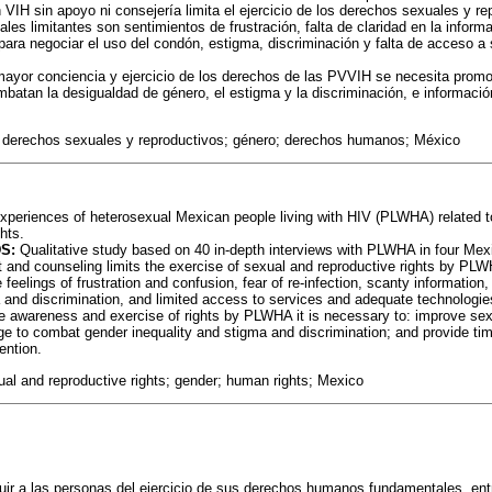
n VIH sin apoyo ni consejería limita el ejercicio de los derechos sexuales y r
ales limitantes son sentimientos de frustración, falta de claridad en la inform
 para negociar el uso del condón, estigma, discriminación y falta de acceso a 
ayor conciencia y ejercicio de los derechos de las PVVIH se necesita promo
batan la desigualdad de género, el estigma y la discriminación, e información
 derechos sexuales y reproductivos; género; derechos humanos; México
periences of heterosexual Mexican people living with HIV (PLWHA) related to 
hts.
S:
Qualitative study based on 40 in-depth interviews with PLWHA in four Mex
 and counseling limits the exercise of sexual and reproductive rights by PL
e feelings of frustration and confusion, fear of re-infection, scanty information
and discrimination, and limited access to services and adequate technologie
e awareness and exercise of rights by PLWHA it is necessary to: improve sex
ge to combat gender inequality and stigma and discrimination; and provide tim
ention.
al and reproductive rights; gender; human rights; Mexico
uir a las personas del ejercicio de sus derechos humanos fundamentales, ent