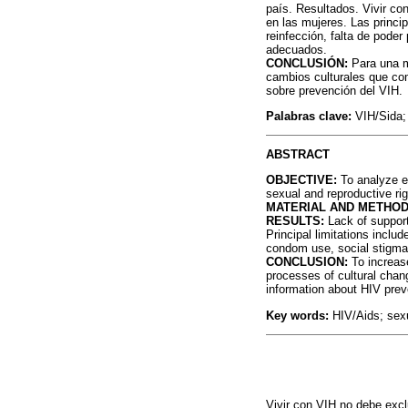
país. Resultados. Vivir co
en las mujeres. Las princip
reinfección, falta de poder
adecuados.
CONCLUSIÓN:
Para una m
cambios culturales que com
sobre prevención del VIH.
Palabras clave:
VIH/Sida;
ABSTRACT
OBJECTIVE:
To analyze ex
sexual and reproductive rig
MATERIAL AND METHOD
RESULTS:
Lack of support
Principal limitations includ
condom use, social stigma 
CONCLUSION:
To increas
processes of cultural chan
information about HIV prev
Key words:
HIV/Aids; sexu
Vivir con VIH no debe excl