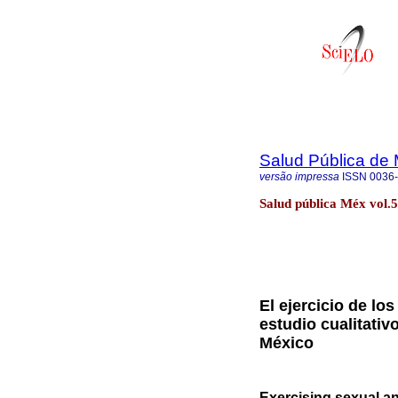
Salud Pública de
versão impressa
ISSN
0036
Salud pública Méx vol.
El ejercicio de lo
estudio cualitati
México
Exercising sexual an