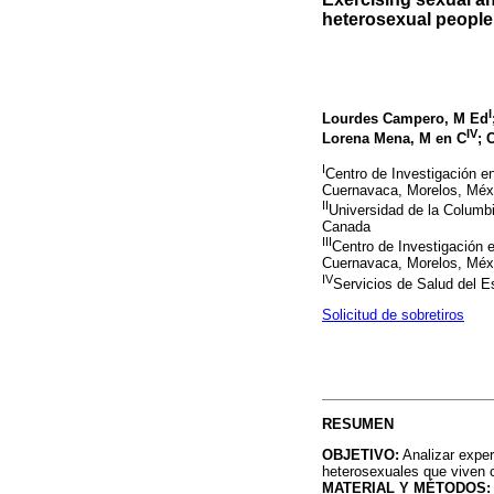
heterosexual people
I
Lourdes Campero, M Ed
IV
Lorena Mena, M en C
; 
I
Centro de Investigación en
Cuernavaca, Morelos, Méx
II
Universidad de la Columb
Canada
III
Centro de Investigación 
Cuernavaca, Morelos, Méx
IV
Servicios de Salud del 
Solicitud de sobretiros
RESUMEN
OBJETIVO:
Analizar exper
heterosexuales que viven
MATERIAL Y MÉTODOS: