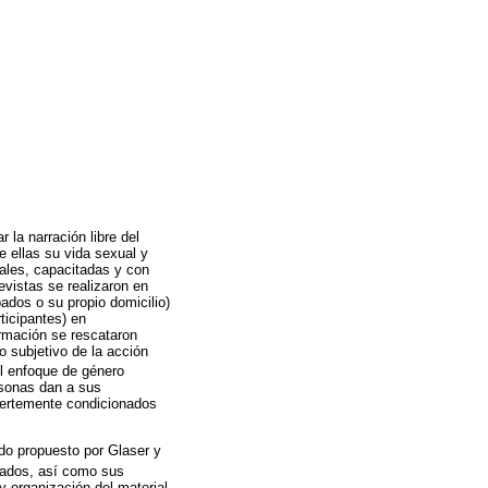
 la narración libre del
e ellas su vida sexual y
iales, capacitadas y con
evistas se realizaron en
ados o su propio domicilio)
ticipantes) en
ormación se rescataron
o subjetivo de la acción
 enfoque de género
rsonas dan a sus
fuertemente condicionados
do propuesto por Glaser y
tados, así como sus
y organización del material