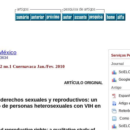
 México
Serviços P
-3634
Journal
52 no.1 Cuernavaca Jan./Fev. 2010
SciELO
Google
ARTÍCULO ORIGINAL
Artigo
Espanh
s derechos sexuales y reproductivos: un
Artigo
vo de personas heterosexuales con VIH en
Referên
Como c
SciELO
d reproductive rights: a qualitative study of