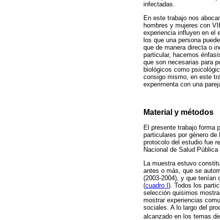
infectadas.
En este trabajo nos abocam
hombres y mujeres con VIH
experiencia influyen en el
los que una persona puede a
que de manera directa o ind
particular, hacemos énfasi
que son necesarias para po
biológicos como psicológic
consigo mismo, en este tra
experimenta con una pareja
Material y métodos
El presente trabajo forma 
particulares por género de
protocolo del estudio fue 
Nacional de Salud Pública
La muestra estuvo constit
antes o más, que se autor
(2003-2004), y que tenían 
(
cuadro I
). Todos los parti
selección quisimos mostrar
mostrar experiencias comun
sociales. A lo largo del p
alcanzado en los temas de 