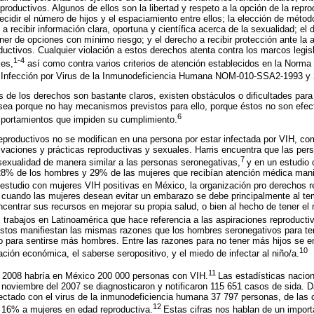
roductivos. Algunos de ellos son la libertad y respeto a la opción de la reprod
decidir el número de hijos y el espaciamiento entre ellos; la elección de méto
a recibir información clara, oportuna y científica acerca de la sexualidad; el 
er de opciones con mínimo riesgo; y el derecho a recibir protección ante la 
uctivos. Cualquier violación a estos derechos atenta contra los marcos legis
1-4
les,
así como contra varios criterios de atención establecidos en la Norma 
a Infección por Virus de la Inmunodeficiencia Humana NOM-010-SSA2-1993 y
s de los derechos son bastante claros, existen obstáculos o dificultades para 
sea porque no hay mecanismos previstos para ello, porque éstos no son efect
6
mportamientos que impiden su cumplimiento.
eproductivos no se modifican en una persona por estar infectada por VIH, c
vaciones y prácticas reproductivas y sexuales. Harris encuentra que las pe
7
exualidad de manera similar a las personas seronegativas,
y en un estudio
28% de los hombres y 29% de las mujeres que recibían atención médica man
estudio con mujeres VIH positivas en México, la organización pro derechos r
cuando las mujeres desean evitar un embarazo se debe principalmente al tem
ncentrar sus recursos en mejorar su propia salud, o bien al hecho de tener e
trabajos en Latinoamérica que hace referencia a las aspiraciones reproduct
stos manifiestan las mismas razones que los hombres seronegativos para tene
hijo para sentirse más hombres. Entre las razones para no tener más hijos se e
10
uación económica, el saberse seropositivo, y el miedo de infectar al niño/a.
11
2008 habría en México 200 000 personas con VIH.
Las estadísticas nacio
a noviembre del 2007 se diagnosticaron y notificaron 115 651 casos de sida. D
fectado con el virus de la inmunodeficiencia humana 37 797 personas, de las
12
16% a mujeres en edad reproductiva.
Estas cifras nos hablan de un impor