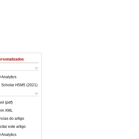
ersonalizados
 Analytics
 Scholar H5M5 (
2021
)
ol (pdf)
 em XML
cias do artigo
itar este artigo
 Analytics