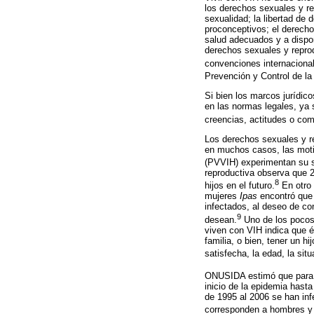
los derechos sexuales y rep
sexualidad; la libertad de 
proconceptivos; el derecho 
salud adecuados y a dispon
derechos sexuales y reprod
convenciones internaciona
Prevención y Control de l
Si bien los marcos jurídico
en las normas legales, ya 
creencias, actitudes o co
Los derechos sexuales y r
en muchos casos, las moti
(PVVIH) experimentan su s
reproductiva observa que 
8
hijos en el futuro.
En otro 
mujeres
Ipas
encontró que 
infectados, al deseo de co
9
desean.
Uno de los pocos 
viven con VIH indica que é
familia, o bien, tener un 
satisfecha, la edad, la sit
ONUSIDA estimó que para 
inicio de la epidemia hast
de 1995 al 2006 se han in
corresponden a hombres y 