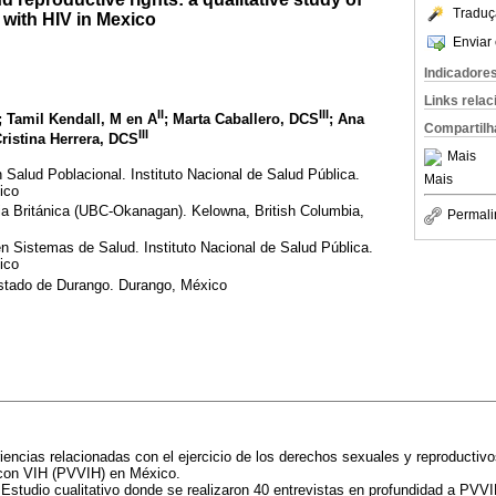
Traduç
 with HIV in Mexico
Enviar 
Indicadore
Links rela
II
III
; Tamil Kendall, M en A
; Marta Caballero, DCS
; Ana
Compartilh
III
Cristina Herrera, DCS
Mais
 Salud Poblacional. Instituto Nacional de Salud Pública.
Mais
ico
ia Británica (UBC-Okanagan). Kelowna, British Columbia,
Permali
en Sistemas de Salud. Instituto Nacional de Salud Pública.
ico
Estado de Durango. Durango, México
iencias relacionadas con el ejercicio de los derechos sexuales y reproductiv
 con VIH (PVVIH) en México.
Estudio cualitativo donde se realizaron 40 entrevistas en profundidad a PVVI