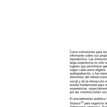
Como instrumento para recop
informante sobre sus propi
reproductiva. Las entrevis
larga experiencia no sólo 
lugares que permitieron ga
según cada uno/a eligiera. 
audiograbación, y fue tran
elementos del
interaccion
social y de la interacción e
resultó fundamental para n
experiencias -especialment
por las construcciones soc
El procedimiento analítico
15
Strauss
para organizar l
definiciones originales. Es