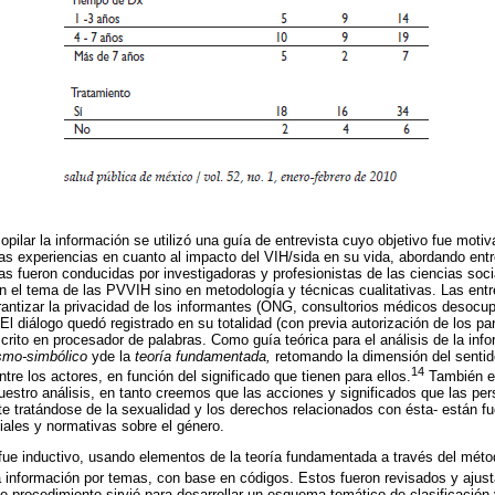
ilar la información se utilizó una guía de entrevista cuyo objetivo fue motivar
as experiencias en cuanto al impacto del VIH/sida en su vida, abordando entr
tas fueron conducidas por investigadoras y profesionistas de las ciencias soc
en el tema de las PVVIH sino en metodología y técnicas cualitativas. Las entr
rantizar la privacidad de los informantes (ONG, consultorios médicos desocup
El diálogo quedó registrado en su totalidad (con previa autorización de los par
scrito en procesador de palabras. Como guía teórica para el análisis de la inf
ismo-simbólico
yde la
teoría fundamentada,
retomando la dimensión del sentid
14
ntre los actores, en función del significado que tienen para ellos.
También el
uestro análisis, en tanto creemos que las acciones y significados que las pe
e tratándose de la sexualidad y los derechos relacionados con ésta- están 
iales y normativas sobre el género.
 fue inductivo, usando elementos de la teoría fundamentada a través del méto
a información por temas, con base en códigos. Estos fueron revisados y ajus
te procedimiento sirvió para desarrollar un esquema temático de clasificación 