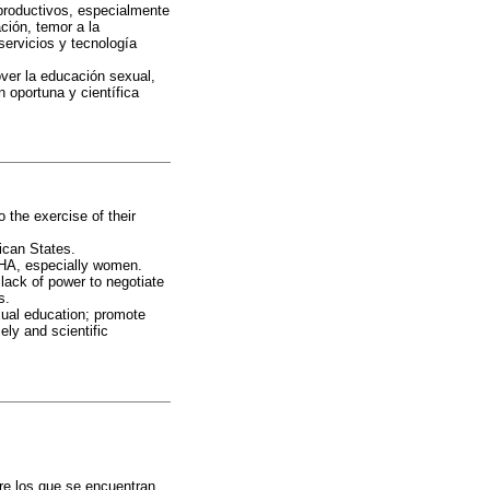
eproductivos, especialmente
ación, temor a la
servicios y tecnología
ver la educación sexual,
 oportuna y científica
the exercise of their
ican States.
WHA, especially women.
, lack of power to negotiate
s.
ual education; promote
ely and scientific
re los que se encuentran