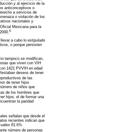
ucción y al ejercicio de la
dos anticonceptivos o
derecho a servicios de
amenaza o violación de los
lativos nacionales y
Oficial Mexicana para la
5
 2000.
llevar a cabo lo estipulado
ivos, o porque persisten
omo tampoco se modifican,
rsonas que viven con VIH
 con 1421 PVVIH en edad
ifestaban deseos de tener
eproductivos de las
or de tener hijos
l número de niños que
ivas de los hombres que
r hijos: el de formar una
ncuentran la paridad
nales señalan que desde el
atos recientes indican que
 cuales 81.6%
tante número de personas