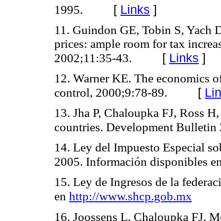
[
Links
]
1995.
11. Guindon GE, Tobin S, Yach D.
prices: ample room for tax increa
[
Links
]
2002;11:35-43.
12. Warner KE. The economics of 
[
Li
control, 2000;9:78-89.
13. Jha P, Chaloupka FJ, Ross H,
countries. Development Bulletin
14. Ley del Impuesto Especial so
2005. Información disponibles e
15. Ley de Ingresos de la federa
en
http://www.shcp.gob.mx
16. Joossens L, Chaloupka FJ, Me