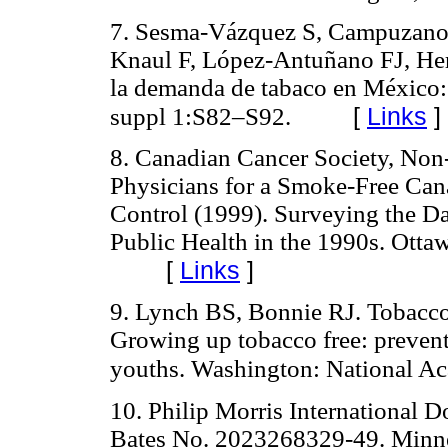
7. Sesma-Vázquez S, Campuzano
Knaul F, López-Antuñano FJ, He
la demanda de tabaco en México
[
Links
]
suppl 1:S82–S92.
8. Canadian Cancer Society, Non
Physicians for a Smoke-Free Can
Control (1999). Surveying the D
Public Health in the 1990s. Otta
[
Links
]
9. Lynch BS, Bonnie RJ. Tobacco 
Growing up tobacco free: prevent
youths. Washington: National A
10. Philip Morris International D
Bates No. 2023268329-49. Minne