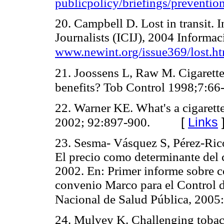
publicpolicy/briefings/preventio
20. Campbell D. Lost in transit. 
Journalists (ICIJ), 2004 Informac
www.newint.org/issue369/lost.h
21. Joossens L, Raw M. Cigarett
benefits? Tob Control 1998;7:66
22. Warner KE. What's a cigarett
[
Links
2002; 92:897-900.
23. Sesma- Vásquez S, Pérez-Ric
El precio como determinante de
2002. En: Primer informe sobre c
convenio Marco para el Control d
Nacional de Salud Pública, 2005
24. Mulvey K. Challenging tobacco