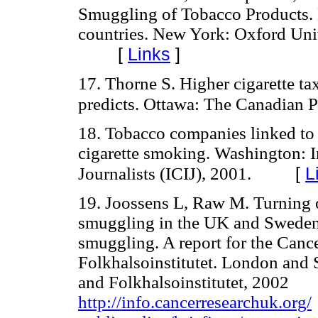
Smuggling of Tobacco Products. 
countries. New York: Oxford Uni
[
Links
]
17. Thorne S. Higher cigarette t
predicts. Ottawa: The Canadian P
18. Tobacco companies linked to c
cigarette smoking. Washington: I
[
L
Journalists (ICIJ), 2001.
19. Joossens L, Raw M. Turning o
smuggling in the UK and Sweden
smuggling. A report for the Can
Folkhalsoinstitutet. London an
and Folkhalsoinstitutet, 200
http://info.cancerresearchuk.org/