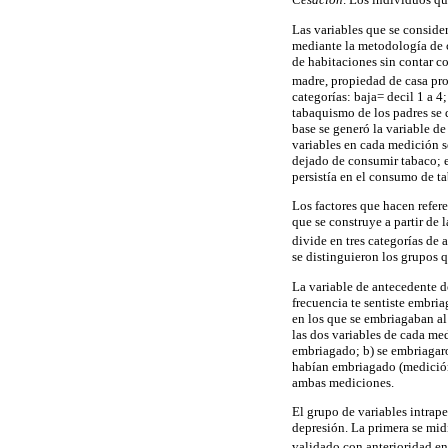
Las variables que se conside
mediante la metodología de c
de habitaciones sin contar co
madre, propiedad de casa prop
categorías: baja= decil 1 a 4
tabaquismo de los padres se 
base se generó la variable de
variables en cada medición s
dejado de consumir tabaco; e
persistía en el consumo de t
Los factores que hacen refere
que se construye a partir de 
divide en tres categorías de 
se distinguieron los grupos 
La variable de antecedente d
frecuencia te sentiste embri
en los que se embriagaban al
las dos variables de cada me
embriagado; b) se embriagaro
habían embriagado (medición 
ambas mediciones.
El grupo de variables intrape
depresión. La primera se midi
validado con anterioridad e