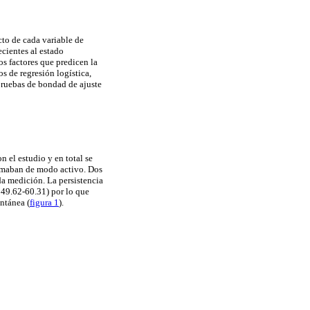
cto de cada variable de
ecientes al estado
os factores que predicen la
s de regresión logística,
 pruebas de bondad de ajuste
 el estudio y en total se
fumaban de modo activo. Dos
da medición. La persistencia
49.62-60.31) por lo que
ntánea (
figura 1
).