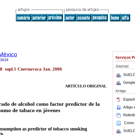
 México
Serviços P
-3634
Journal
48 supl.1 Cuernavaca Jan. 2006
SciELO
Google
ARTÍCULO ORIGINAL
Artigo
Espanh
do de alcohol como factor predictor de la
Artigo
nsumo de tabaco en jóvenes
Referên
Como c
nsumption as predictor of tobacco smoking
SciELO
th