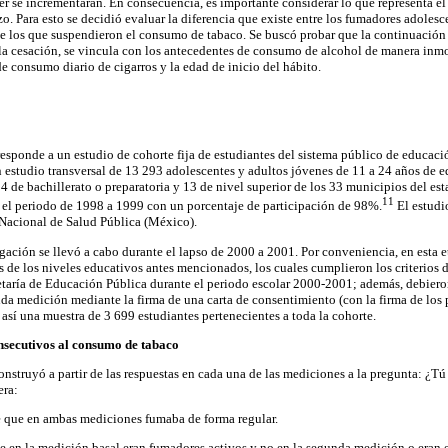
cer se incrementarán. En consecuencia, es importante considerar lo que representa e
azo. Para esto se decidió evaluar la diferencia que existe entre los fumadores adoles
de los que suspendieron el consumo de tabaco. Se buscó probar que la continuació
la cesación, se vincula con los antecedentes de consumo de alcohol de manera inm
de consumo diario de cigarros y la edad de inicio del hábito.
rresponde a un estudio de cohorte fija de estudiantes del sistema público de educac
n estudio transversal de 13 293 adolescentes y adultos jóvenes de 11 a 24 años de 
34 de bachillerato o preparatoria y 13 de nivel superior de los 33 municipios del e
11
e el periodo de 1998 a 1999 con un porcentaje de participación de 98%.
El estudi
o Nacional de Salud Pública (México).
igación se llevó a cabo durante el lapso de 2000 a 2001. Por conveniencia, en esta 
 de los niveles educativos antes mencionados, los cuales cumplieron los criterios de
cretaría de Educación Pública durante el periodo escolar 2000-2001; además, debiero
nda medición mediante la firma de una carta de consentimiento (con la firma de los p
así una muestra de 3 699 estudiantes pertenecientes a toda la cohorte.
onsecutivos al consumo de tabaco
nstruyó a partir de las respuestas en cada una de las mediciones a la pregunta: ¿Tú
era:
e que en ambas mediciones fumaba de forma regular.
ue en la medición basal eran fumadores activos y no en la segunda medición o eran