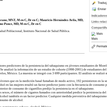
Traduç
Enviar 
Indicadore
ano, MVZ, M en C, Dr en C; Mauricio Hernández-Avila, MD,
Links rela
o-Ponce, MD, M en C, Dr en C
Compartilh
alud Poblacional, Instituto Nacional de Salud Pública.
Mais
Mais
Permali
tores predictores de la persistencia del tabaquismo en jóvenes estudiantes de More
Se analizó la información de un estudio de cohorte (1998-2001) de estudiantes del
los, México. La muestra se integró con 3 699 participantes. El análisis se realizó
jóvenes que en la medición basal fumaban de modo activo, 192 persistieron en la 
l en las mujeres resultó un factor predictor junto con la frecuencia de consumo pr
terior de consumo de cigarrillos predijo la persistencia en el tabaquismo.
sexos, el número de cigarros fumados con anterioridad predice la persistencia del
cohol también es un factor predictor. Cualquier medida preventiva del tabaquismo
onsumo de alcohol.
; persistencia; tabaco; alcohol; México