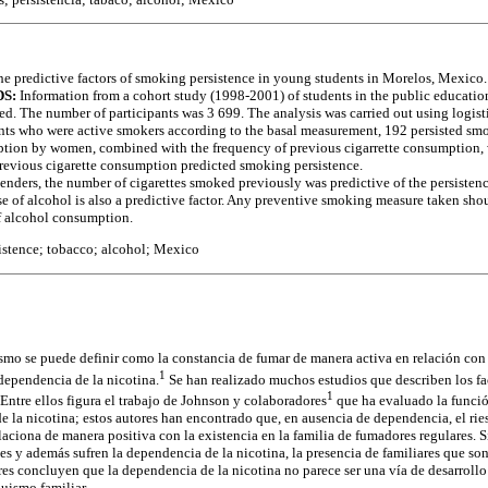
he predictive factors of smoking persistence in young students in Morelos, Mexico.
S:
Information from a cohort study (1998-2001) of students in the public education
. The number of participants was 3 699. The analysis was carried out using logist
nts who were active smokers according to the basal measurement, 192 persisted smo
ion by women, combined with the frequency of previous cigarrette consumption, wa
revious cigarette consumption predicted smoking persistence.
enders, the number of cigarettes smoked previously was predictive of the persiste
 of alcohol is also a predictive factor. Any preventive smoking measure taken shou
f alcohol consumption.
istence; tobacco; alcohol; Mexico
ismo se puede definir como la constancia de fumar de manera activa en relación con e
1
 dependencia de la nicotina.
Se han realizado muchos estudios que describen los fa
1
Entre ellos figura el trabajo de Johnson y colaboradores
que ha evaluado la función
 la nicotina; estos autores han encontrado que, en ausencia de dependencia, el ri
laciona de manera positiva con la existencia en la familia de fumadores regulares. 
es y además sufren la dependencia de la nicotina, la presencia de familiares que so
res concluyen que la dependencia de la nicotina no parece ser una vía de desarrollo 
quismo familiar.