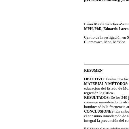
Luisa María Sánchez-Zamor
MPH, PhD; Eduardo Lazcan
Centro de Investigación en S
Cuernavaca, Mor., México
RESUMEN
OBJETIVO:
Evaluar los fac
MATERIAL Y MÉTODOS:
educación del Estado de More
regresión logística.
RESULTADOS:
De los 349 
consumo inmoderado de alcoho
hombres sólo la frecuencia an
CONCLUSIONES:
En ambos 
el consumo inmoderado de al
integral la prevención del c
Palabras clave:
adolescentes