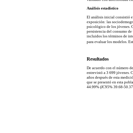
Análisis estadístico
El análisis inicial consistió
exposición: las sociodemográf
psicológico de los jóvenes. 
persistencia del consumo de 
incluidos los términos de int
para evaluar los modelos. Est
Resultados
De acuerdo con el número de 
entrevistó a 3 699 jóvenes. 
años después de esta medició
que se presentó en esta pobl
44.99% (
IC
95% 39.68-50.37)