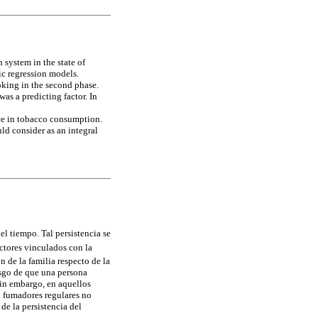
 system in the state of
ic regression models.
king in the second phase.
s a predicting factor. In
nce in tobacco consumption.
ld consider as an integral
l tiempo. Tal persistencia se
ctores vinculados con la
 de la familia respecto de la
esgo de que una persona
Sin embargo, en aquellos
n fumadores regulares no
de la persistencia del