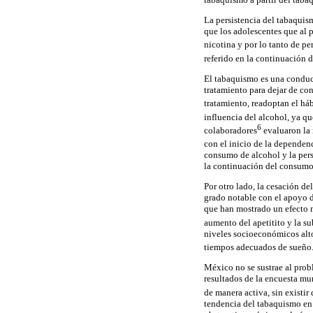
La persistencia del tabaquis
que los adolescentes que al 
nicotina y por lo tanto de pe
referido en la continuación 
El tabaquismo es una conduct
tratamiento para dejar de co
tratamiento, readoptan el háb
influencia del alcohol, ya q
6
colaboradores
evaluaron la 
con el inicio de la dependen
consumo de alcohol y la pers
la continuación del consumo
Por otro lado, la cesación d
grado notable con el apoyo d
que han mostrado un efecto n
aumento del apetitito y la s
niveles socioeconómicos alt
tiempos adecuados de sueño
México no se sustrae al prob
resultados de la encuesta m
de manera activa, sin existi
tendencia del tabaquismo en 