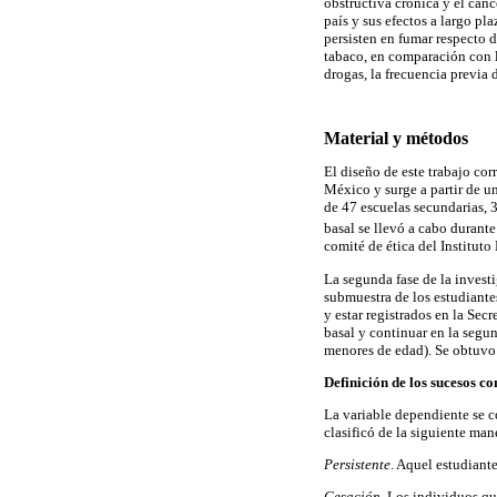
obstructiva crónica y el cán
país y sus efectos a largo pl
persisten en fumar respecto 
tabaco, en comparación con 
drogas, la frecuencia previa 
Material y métodos
El diseño de este trabajo co
México y surge a partir de u
de 47 escuelas secundarias, 
basal se llevó a cabo durant
comité de ética del Institut
La segunda fase de la invest
submuestra de los estudiantes
y estar registrados en la Se
basal y continuar en la segu
menores de edad). Se obtuvo 
Definición de los sucesos c
La variable dependiente se co
clasificó de la siguiente man
Persistente
. Aquel estudiant
Cesación
. Los individuos q