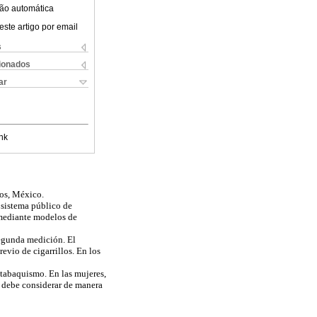
ão automática
este artigo por email
s
cionados
ar
nk
los, México.
 sistema público de
 mediante modelos de
segunda medición. El
evio de cigarrillos. En los
 tabaquismo. En las mujeres,
 debe considerar de manera