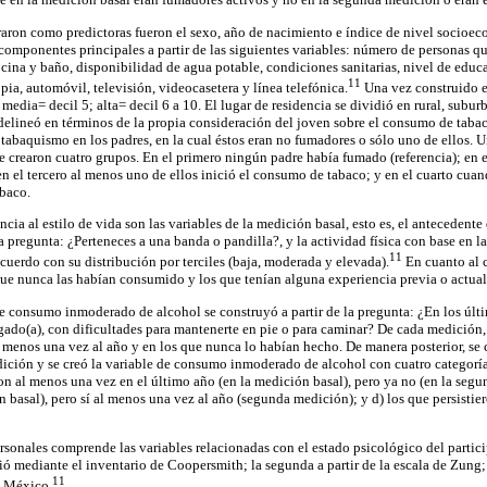
raron como predictoras fueron el sexo, año de nacimiento e índice de nivel socioe
omponentes principales a partir de las siguientes variables: número de personas q
cina y baño, disponibilidad de agua potable, condiciones sanitarias, nivel de educa
11
ia, automóvil, televisión, videocasetera y línea telefónica.
Una vez construido e
; media= decil 5; alta= decil 6 a 10. El lugar de residencia se dividió en rural, subu
delineó en términos de la propia consideración del joven sobre el consumo de tabac
 tabaquismo en los padres, en la cual éstos eran no fumadores o sólo uno de ellos. U
e crearon cuatro grupos. En el primero ningún padre había fumado (referencia); en 
n el tercero al menos uno de ellos inició el consumo de tabaco; y en el cuarto cua
abaco.
ncia al estilo de vida son las variables de la medición basal, esto es, el antecedent
la pregunta: ¿Perteneces a una banda o pandilla?, y la actividad física con base en
11
acuerdo con su distribución por terciles (baja, moderada y elevada).
En cuanto al 
que nunca las habían consumido y los que tenían alguna experiencia previa o actual
e consumo inmoderado de alcohol se construyó a partir de la pregunta: ¿En los úl
agado(a), con dificultades para mantenerte en pie o para caminar? De cada medición,
 menos una vez al año y en los que nunca lo habían hecho. De manera posterior, se
dición y se creó la variable de consumo inmoderado de alcohol con cuatro categoría
n al menos una vez en el último año (en la medición basal), pero ya no (en la segu
basal), pero sí al menos una vez al año (segunda medición); y d) los que persistie
rsonales comprende las variables relacionadas con el estado psicológico del partici
ó mediante el inventario de Coopersmith; la segunda a partir de la escala de Zung; 
11
n México.