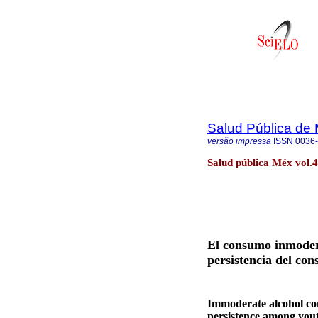
Salud Pública de
versão impressa
ISSN
0036
Salud pública Méx vol.
El consumo inmodera
persistencia del co
Immoderate alcohol co
persistence among you