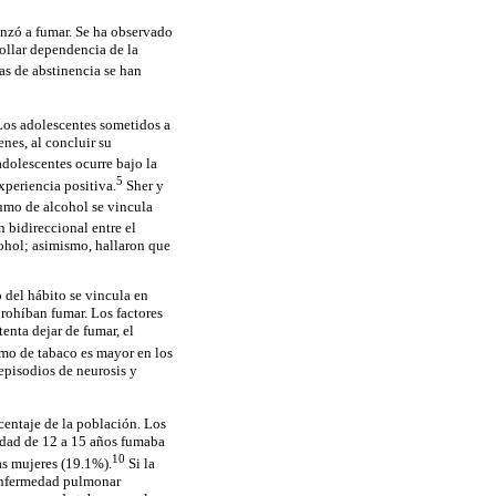
enzó a fumar. Se ha observado
ollar dependencia de la
as de abstinencia se han
Los adolescentes sometidos a
nes, al concluir su
dolescentes ocurre bajo la
5
xperiencia positiva.
Sher y
umo de alcohol se vincula
 bidireccional entre el
ohol; asimismo, hallaron que
 del hábito se vincula en
prohíban fumar. Los factores
enta dejar de fumar, el
umo de tabaco es mayor en los
episodios de neurosis y
centaje de la población. Los
edad de 12 a 15 años fumaba
10
as mujeres (19.1%).
Si la
 enfermedad pulmonar