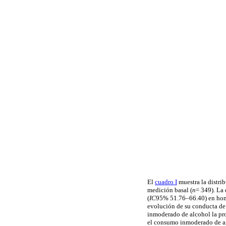
El
cuadro I
muestra la distri
medición basal (
n
= 349). La 
(
IC
95% 51.76–66.40) en homb
evolución de su conducta de
inmoderado de alcohol la pro
el consumo inmoderado de al