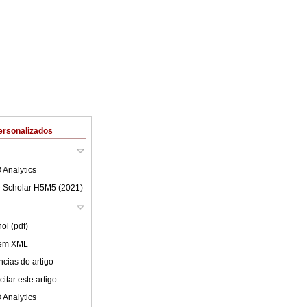
ersonalizados
 Analytics
 Scholar H5M5 (
2021
)
ol (pdf)
 em XML
cias do artigo
itar este artigo
 Analytics