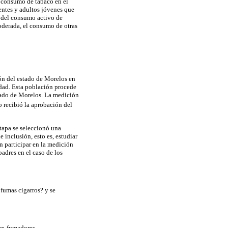
l consumo de tabaco en el
centes y adultos jóvenes que
n del consumo activo de
oderada, el consumo de otras
ión del estado de Morelos en
edad. Esta población procede
stado de Morelos. La medición
o recibió la aprobación del
etapa se seleccionó una
 inclusión, esto es, estudiar
n participar en la medición
adres en el caso de los
 fumas cigarros? y se
 ex-fumadores.