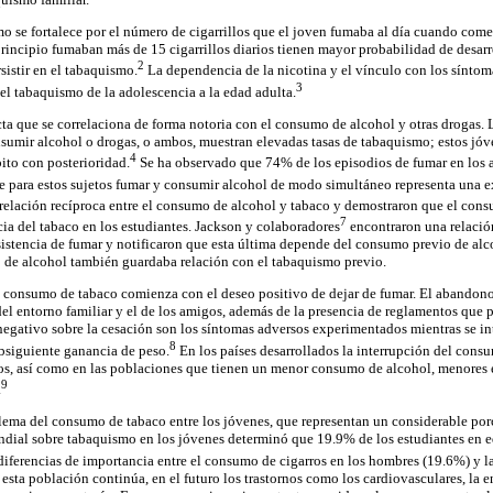
mo se fortalece por el número de cigarrillos que el joven fumaba al día cuando com
principio fumaban más de 15 cigarrillos diarios tienen mayor probabilidad de desarr
2
rsistir en el tabaquismo.
La dependencia de la nicotina y el vínculo con los síntom
3
del tabaquismo de la adolescencia a la edad adulta.
a que se correlaciona de forma notoria con el consumo de alcohol y otras drogas. 
nsumir alcohol o drogas, o ambos, muestran elevadas tasas de tabaquismo; estos jóve
4
ito con posterioridad.
Se ha observado que 74% de los episodios de fumar en los a
ue para estos sujetos fumar y consumir alcohol de modo simultáneo representa una e
relación recíproca entre el consumo de alcohol y tabaco y demostraron que el cons
7
cia del tabaco en los estudiantes. Jackson y colaboradores
encontraron una relación
istencia de fumar y notificaron que esta última depende del consumo previo de alc
 de alcohol también guardaba relación con el tabaquismo previo.
el consumo de tabaco comienza con el deseo positivo de dejar de fumar. El abandono
el entorno familiar y el de los amigos, además de la presencia de reglamentos que 
egativo sobre la cesación son los síntomas adversos experimentados mientras se int
8
ubsiguiente ganancia de peso.
En los países desarrollados la interrupción del cons
os, así como en las poblaciones que tienen un menor consumo de alcohol, menores 
9
.
lema del consumo de tabaco entre los jóvenes, que representan un considerable por
undial sobre tabaquismo en los jóvenes determinó que 19.9% de los estudiantes en 
r diferencias de importancia entre el consumo de cigarros en los hombres (19.6%) y l
esta población continúa, en el futuro los trastornos como los cardiovasculares, la