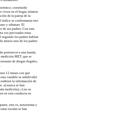
conómico, construido
ue viven en el hogar, número
ción de la pareja de la
l índice se conformaron tres
rbano y urbanao. El
o de sus padres. Con esta
na vez precisadas estas
el segundo los padres habían
ndo menos uno de los padres
e de pertenecer a una banda,
 la medición MET, que se
consumo de drogas ilegales,
.
timos 12 meses con qué
 esta variable se subdividió
 combinó la información de
s: a) nunca se han
nda medición); c) no se
ron en esta conducta en
pante, esto es, autoestima y
estas escalas se han