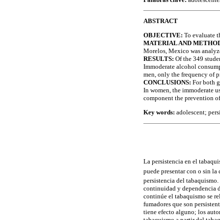
ABSTRACT
OBJECTIVE:
To evaluate t
MATERIAL AND METHOD
Morelos, Mexico was analyzed
RESULTS:
Of the 349 stude
Immoderate alcohol consumpt
men, only the frequency of p
CONCLUSIONS:
For both g
In women, the immoderate use
component the prevention o
Key words:
adolescent; pers
La persistencia en el tabaqu
puede presentar con o sin la
persistencia del tabaquismo. 
continuidad y dependencia de
continúe el tabaquismo se re
fumadores que son persistent
tiene efecto alguno; los auto
tabaquismo a partir del taba