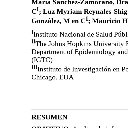
María Sánchez-Zamorano, Dra
I
C
; Luz Myriam Reynales-Shig
I
González, M en C
; Mauricio H
I
Instituto Nacional de Salud Púb
II
The Johns Hopkins University 
Department of Epidemiology and t
(IGTC)
III
Instituto de Investigación en Po
Chicago, EUA
RESUMEN