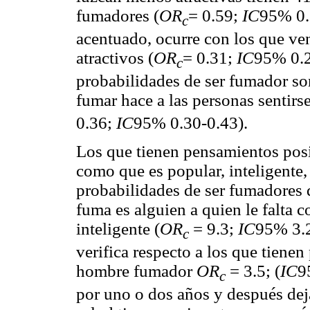
fumadores (
OR
= 0.59;
IC
95% 0.5
c
acentuado, ocurre con los que v
atractivos (
OR
= 0.31;
IC
95% 0.2
c
probabilidades de ser fumador so
fumar hace a las personas sentirs
0.36;
IC
95% 0.30-0.43).
Los que tienen pensamientos pos
como que es popular, inteligente
probabilidades de ser fumadores 
fuma es alguien a quien le falta c
inteligente (
OR
= 9.3;
IC
95% 3.2
c
verifica respecto a los que tiene
hombre fumador
OR
= 3.5; (
IC
9
c
por uno o dos años y después dejar