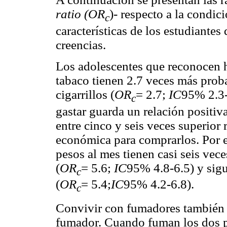
ratio (OR
)- respecto a la condic
c
características de los estudiantes
creencias.
Los adolescentes que reconocen 
tabaco tienen 2.7 veces más prob
cigarrillos (
OR
= 2.7;
IC
95% 2.3-
c
gastar guarda un relación positiva
entre cinco y seis veces superior
económica para comprarlos. Por 
pesos al mes tienen casi seis vec
(
OR
= 5.6;
IC
95% 4.8-6.5) y sig
c
(
OR
= 5.4;
IC
95% 4.2-6.8).
c
Convivir con fumadores también i
fumador. Cuando fuman los dos pa