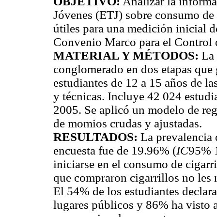
OBJETIVO:
Analizar la inform
Jóvenes (ETJ) sobre consumo de c
útiles para una medición inicial d
Convenio Marco para el Control
MATERIAL Y MÉTODOS:
La 
conglomerado en dos etapas que g
estudiantes de 12 a 15 años de la
y técnicas. Incluye 42 024 estudi
2005. Se aplicó un modelo de reg
de momios crudas y ajustadas.
RESULTADOS:
La prevalencia d
encuesta fue de 19.96% (
IC
95% 1
iniciarse en el consumo de cigar
que compraron cigarrillos no les 
El 54% de los estudiantes declar
lugares públicos y 86% ha visto a