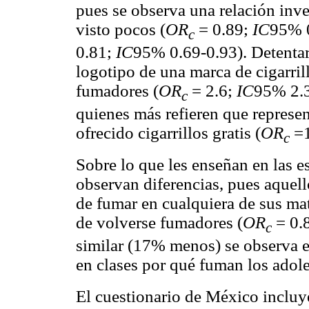
pues se observa una relación inve
visto pocos (
OR
= 0.89;
IC
95% 0
c
0.81;
IC
95% 0.69-0.93). Detentar
logotipo de una marca de cigarril
fumadores (
OR
= 2.6;
IC
95% 2.3
c
quienes más refieren que represent
ofrecido cigarrillos gratis (
OR
=1
c
Sobre lo que les enseñan en las e
observan diferencias, pues aquello
de fumar en cualquiera de sus ma
de volverse fumadores (
OR
= 0.
c
similar (17% menos) se observa e
en clases por qué fuman los adole
El cuestionario de México incluy