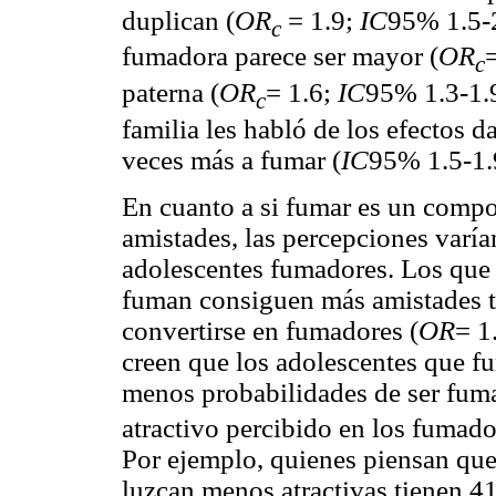
duplican (
OR
= 1.9;
IC
95% 1.5-2
c
fumadora parece ser mayor (
OR
c
paterna (
OR
= 1.6;
IC
95% 1.3-1.9
c
familia les habló de los efectos d
veces más a fumar (
IC
95% 1.5-1.
En cuanto a si fumar es un compo
amistades, las percepciones varían
adolescentes fumadores. Los que 
fuman consiguen más amistades t
convertirse en fumadores (
OR
= 1
creen que los adolescentes que 
menos probabilidades de ser fum
atractivo percibido en los fumador
Por ejemplo, quienes piensan que
luzcan menos atractivas tienen 4