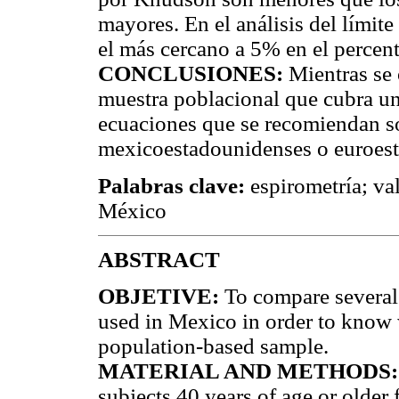
mayores. En el análisis del límit
el más cercano a 5% en el percent
CONCLUSIONES:
Mientras se 
muestra poblacional que cubra un
ecuaciones que se recomiendan 
mexicoestadounidenses o euroes
Palabras clave:
espirometría; va
México
ABSTRACT
OBJETIVE:
To compare several 
used in Mexico in order to know w
population-based sample.
MATERIAL AND METHODS
subjects 40 years of age or older