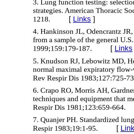
3. Lung function testing: selectio
strategies. American Thoracic S
[
Links
]
1218.
4. Hankinson JL, Odencrantz JR,
from a sample of the general U.S
[
Links
1999;159:179-187.
5. Knudson RJ, Lebowitz MD, Ho
normal maximal expiratory flow
Rev Respir Dis 1983;127:725-7
6. Crapo RO, Morris AH, Gardner
techniques and equipment that 
Respir Dis 1981;123:659-664.
7. Quanjer PH. Standardized lung
[
Lin
Respir 1983;19:1-95.