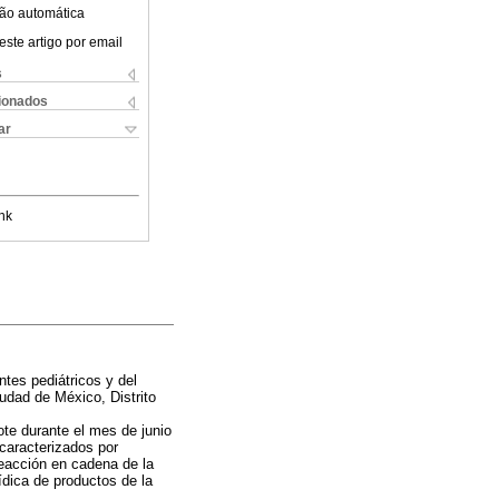
ão automática
este artigo por email
s
cionados
ar
nk
tes pediátricos y del
iudad de México, Distrito
te durante el mes de junio
 caracterizados por
eacción en cadena de la
dica de productos de la