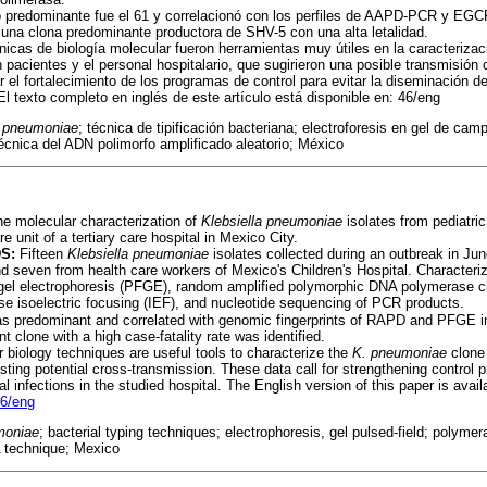
o predominante fue el 61 y correlacionó con los perfiles de AAPD-PCR y EGC
ó una clona predominante productora de SHV-5 con una alta letalidad.
nicas de biología molecular fueron herramientas muy útiles en la caracterizac
n pacientes y el personal hospitalario, que sugirieron una posible transmisión
r el fortalecimiento de los programas de control para evitar la diseminación 
El texto completo en inglés de este artículo está disponible en: 46/eng
a pneumoniae
; técnica de tipificación bacteriana; electroforesis en gel de ca
écnica del ADN polimorfo amplificado aleatorio; México
e molecular characterization of
Klebsiella pneumoniae
isolates from pediatric
e unit of a tertiary care hospital in Mexico City.
S:
Fifteen
Klebsiella pneumoniae
isolates collected during an outbreak in Ju
nd seven from health care workers of Mexico's Children's Hospital. Characteriz
ld gel electrophoresis (PFGE), random amplified polymorphic DNA polymerase
e isoelectric focusing (IEF), and nucleotide sequencing of PCR products.
 predominant and correlated with genomic fingerprints of RAPD and PFGE in
clone with a high case-fatality rate was identified.
 biology techniques are useful tools to characterize the
K. pneumoniae
clone 
sting potential cross-transmission. These data call for strengthening control 
 infections in the studied hospital. The English version of this paper is availa
46/eng
moniae
; bacterial typing techniques; electrophoresis, gel pulsed-field; polyme
 technique; Mexico