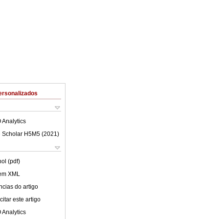
ersonalizados
 Analytics
 Scholar H5M5 (
2021
)
ol (pdf)
 em XML
cias do artigo
itar este artigo
 Analytics