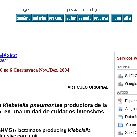
 México
Serviços P
-3634
Journal
46 no.6 Cuernavaca Nov./Dez. 2004
SciELO
Google
ARTÍCULO ORIGINAL
Artigo
Espanh
e
Klebsiella pneumoniae
productora de la
Artigo
, en una unidad de cuidados intensivos
Referên
Como c
 SHV-5
b
-lactamase-producing
Klebsiella
SciELO
tensive care unit