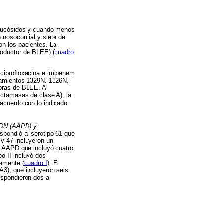
glucósidos y cuando menos
n nosocomial y siete de
on los pacientes. La
oductor de BLEE) (
cuadro
 ciprofloxacina e imipenem
slamientos 1329N, 1326N,
toras de BLEE. Al
actamasas de clase A), la
acuerdo con lo indicado
 ADN (AAPD) y
espondió al serotipo 61 que
 y 47 incluyeron un
el AAPD que incluyó cuatro
po II incluyó dos
vamente (
cuadro I
). El
A3), que incluyeron seis
espondieron dos a