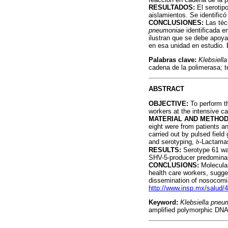
RESULTADOS:
El serotip
aislamientos. Se identific
CONCLUSIONES:
Las téc
pneumoniae
identificada e
ilustran que se debe apoya
en esa unidad en estudio. 
Palabras clave:
Klebsiell
cadena de la polimerasa; t
ABSTRACT
OBJECTIVE:
To perform th
workers at the intensive car
MATERIAL AND METHOD
eight were from patients a
carried out by pulsed fie
and serotyping,
b
-Lactamas
RESULTS:
Serotype 61 was
SHV-5-producer predominant 
CONCLUSIONS:
Molecular
health care workers, sugge
dissemination of nosocomial
http://www.insp.mx/salud/
Keyword:
Klebsiella pneu
amplified polymorphic DNA