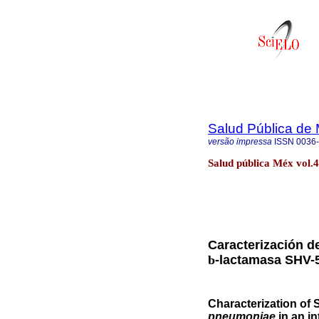
Salud Pública de
versão impressa
ISSN
0036
Salud pública Méx vol.
Caracterización d
b
-lactamasa SHV-5
Characterization of
pneumoniae
in an in