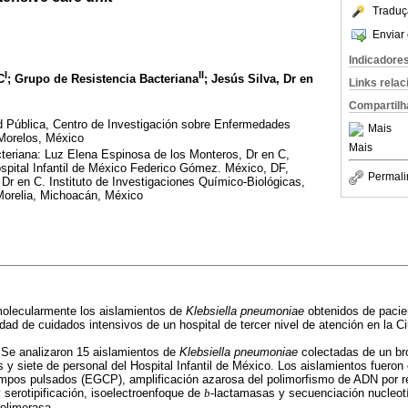
Traduç
Enviar 
Indicadore
I
II
C
; Grupo de Resistencia Bacteriana
; Jesús Silva, Dr en
Links rela
Compartilh
ud Pública, Centro de Investigación sobre Enfermedades
Mais
Morelos, México
Mais
teriana: Luz Elena Espinosa de los Monteros, Dr en C,
spital Infantil de México Federico Gómez. México, DF,
Permali
Dr en C. Instituto de Investigaciones Químico-Biológicas,
Morelia, Michoacán, México
molecularmente los aislamientos de
Klebsiella pneumoniae
obtenidos de pacien
dad de cuidados intensivos de un hospital de tercer nivel de atención en la C
Se analizaron 15 aislamientos de
Klebsiella pneumoniae
colectadas de un bro
 y siete de personal del Hospital Infantil de México. Los aislamientos fueron
campos pulsados (EGCP), amplificación azarosa del polimorfismo de ADN por r
serotipificación, isoelectroenfoque de
b
-lactamasas y secuenciación nucleotí
olimerasa.