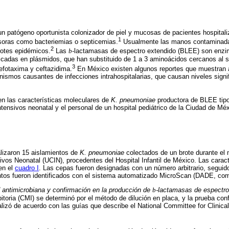
n patógeno oportunista colonizador de piel y mucosas de pacientes hospital
1
asoras como bacteriemias o septicemias.
Usualmente las manos contaminadas
2
rotes epidémicos.
Las
b
-lactamasas de espectro extendido (BLEE) son enzi
cadas en plásmidos, que han substituido de 1 a 3 aminoácidos cercanos al sit
3
efotaxima y ceftazidima.
En México existen algunos reportes que muestran
anismos causantes de infecciones intrahospitalarias, que causan niveles signif
en las características moleculares de
K. pneumoniae
productora de BLEE tipo
ntensivos neonatal y el personal de un hospital pediátrico de la Ciudad de Méx
lizaron 15 aislamientos de
K. pneumoniae
colectados de un brote durante el 
vos Neonatal (UCIN), procedentes del Hospital Infantil de México. Las caract
en el
cuadro I
. Las cepas fueron designadas con un número arbitrario, seguido
entos fueron identificados con el sistema automatizado MicroScan (DADE, co
 antimicrobiana y confirmación en la producción de
b
-lactamasas de espectro
toria (CMI) se determinó por el método de dilución en placa, y la prueba conf
izó de acuerdo con las guías que describe el National Committee for Clinica