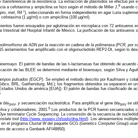
 transferencia de la resistencia.
La extracción de plásmidos se efectuó por e
9
ncia a cefotaxima y ampicilina se hizo según el método de Miller J,
usando c
r
pro
,
met
, Rif
), seleccionando en forma independiente en agar Luria supleme
cefotaxima (1 µg/ml) o con ampicilina (100 µg/ml).
mientos fueron ensayados por aglutinación en microplaca con 72 antisueros e
a Intestinal del Hospital Infantil de México. La purificación de los antisueros 
polimorfismo de ADN por la reacción en cadena de la polimerasa (PCR, por s
15 aislamientos fue amplificado con el oligonucleótido REP2-Dt, según lo des
bioensayo.
El patrón de bandas de las
b
-lactamasas fue obtenido de acuerdo 
ficación de las BLEE se determinó mediante el bioensayo, según Silva y Aguil
 campos pulsados (EGCP).
Se empleó el método descrito por Kaufmann y cola
(Gibco, BRL, Gaithersburg, Md.); los fragmentos obtenidos se separaron en u
 Estados Unidos de américa [EUA]). El patrón de bandas fue clasificado de acu
5
e bla
, y secuenciación nucleotídica.
Para amplificar el gene
bla
se uti
SHV
SHV
5
ilva y colaboradores, 2001.
Los productos de la PCR fueron secuenciados 
Dye terminator Cycle Sequencing
. La conversión de la secuencia de nucleóti
nslate tool
(
http://www. expasy.ch/tools/dna.html
). Los alineamientos múltipl
n en el programa
Clustal W
del paquete GCG (
Genetics Computer Group
) usa
ro de acceso a Genbank AFI48850).