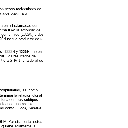
con pesos moleculares de
ia a cefotaxima o
saron
b
-lactamasas con
zima tuvo la actividad de
igen clínico (1329N) y dos
326N no fue productor de
b
-
s, 1333N y 1335P, fueron
nal. Los resultados de
 7.6 a SHV-1, y la de pI de
 hospitalarias, así como
erminar la relación clonal
clona con tres subtipos
ndicando una posible
rias como
E. coli, Serratia
HV. Por otra parte, estos
2) tiene solamente la