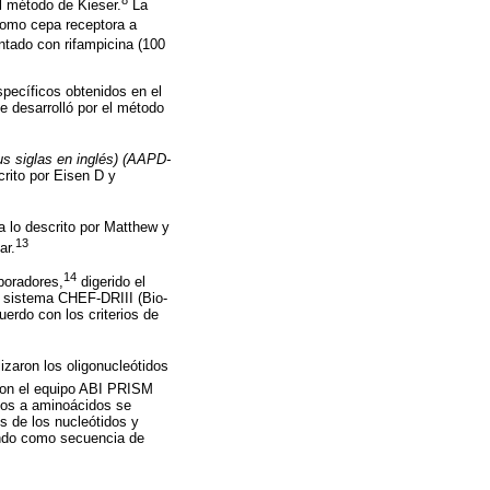
l método de Kieser.
La
omo cepa receptora a
ntado con rifampicina (100
specíficos obtenidos en el
se desarrolló por el método
us siglas en inglés) (AAPD-
crito por Eisen D y
a lo descrito por Matthew y
13
ar.
14
boradores,
digerido el
n sistema CHEF-DRIII (Bio-
erdo con los criterios de
lizaron los oligonucleótidos
con el equipo ABI PRISM
dos a aminoácidos se
es de los nucleótidos y
ndo como secuencia de