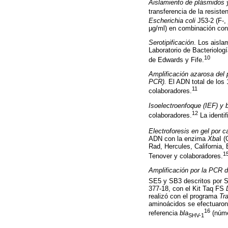
Aislamiento de plásmidos y
transferencia de la resiste
Escherichia coli
J53-2 (F-,
µg/ml) en combinación con 
Serotipificación
. Los aisla
Laboratorio de Bacteriologí
10
de Edwards y Fife.
Amplificación azarosa del 
PCR).
El ADN total de los 
11
colaboradores.
Isoelectroenfoque (IEF) y 
12
colaboradores.
La identi
Electroforesis en gel por
ADN con la enzima
Xba
I 
Rad, Hercules, California,
1
Tenover y colaboradores.
Amplificación por la PCR d
SE5 y SB3 descritos por S
377-18, con el Kit Taq FS
realizó con el programa
Tra
aminoácidos se efectuaro
16
referencia
bla
(núme
SHV-1