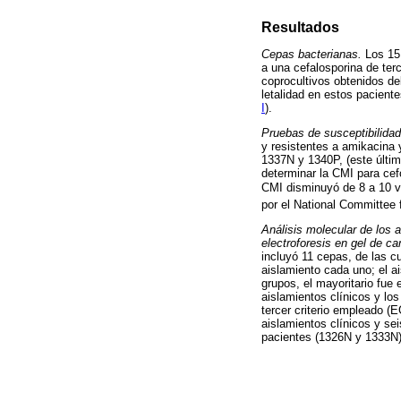
Resultados
Cepas bacterianas.
Los 15
a una cefalosporina de ter
coprocultivos obtenidos d
letalidad en estos pacient
I
).
Pruebas de susceptibilidad
y resistentes a amikacina 
1337N y 1340P, (este últim
determinar la CMI para cef
CMI disminuyó de 8 a 10 v
por el National Committee 
Análisis molecular de los 
electroforesis en gel de 
incluyó 11 cepas, de las c
aislamiento cada uno; el ai
grupos, el mayoritario fue 
aislamientos clínicos y los
tercer criterio empleado (
aislamientos clínicos y se
pacientes (1326N y 1333N)