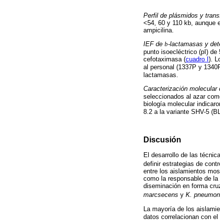
Perfil de plásmidos y trans
<54, 60 y 110 kb, aunque en
ampicilina.
IEF de
b
-lactamasas y det
punto isoecléctrico (pI) de
cefotaximasa (
cuadro I
). 
al personal (1337P y 1340
lactamasas.
Caracterización molecular
seleccionados al azar como
biología molecular indicar
8.2 a la variante SHV-5 (B
Discusión
El desarrollo de las técnic
definir estrategias de contr
entre los aislamientos mos
como la responsable de la 
diseminación en forma cru
marcsecens
y
K. pneumon
La mayoría de los aislami
datos correlacionan con el 