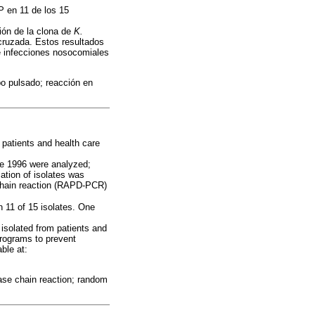
P en 11 de los 15
ión de la clona de
K.
 cruzada. Estos resultados
de infecciones nosocomiales
mpo pulsado; reacción en
 patients and health care
ne 1996 were analyzed;
ation of isolates was
 chain reaction (RAPD-PCR)
 11 of 15 isolates. One
isolated from patients and
programs to prevent
ble at:
rase chain reaction; random