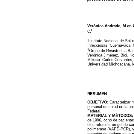
Verónica Andrade, M en 
I
C.
I
Instituto Nacional de Sal
Infecciosas. Cuernavaca, 
II
Grupo de Resistencia Bac
Verónica Jiménez, Biol. Ho
México. Carlos Cervantes, 
Universidad Michoacana, 
RESUMEN
OBJETIVO:
Caracterizar 
personal de salud en la uni
Federal.
MATERIAL Y MÉTODOS:
de 1996, ocho de pacientes
electroforesis en gel de 
polimerasa (AAPD-PCR), y 
reacción en cadena de la p