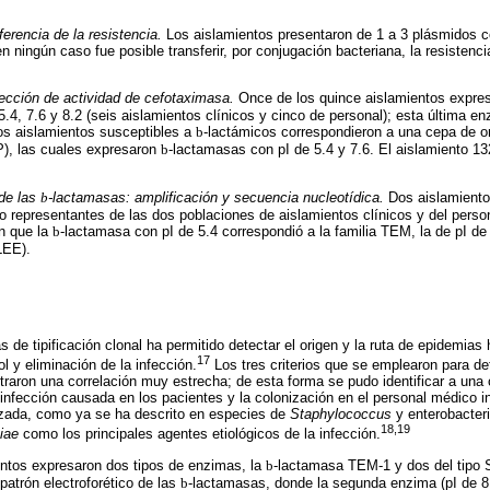
ferencia de la resistencia.
Los aislamientos presentaron de 1 a 3 plásmidos 
 ningún caso fue posible transferir, por conjugación bacteriana, la resistenc
ección de actividad de cefotaximasa.
Once de los quince aislamientos expre
 5.4, 7.6 y 8.2 (seis aislamientos clínicos y cinco de personal); esta última en
Los aislamientos susceptibles a
b
-lactámicos correspondieron a una cepa de or
P), las cuales expresaron
b
-lactamasas con pI de 5.4 y 7.6. El aislamiento 1
 de las
b
-lactamasas: amplificación y secuencia nucleotídica.
Dos aislamiento
 representantes de las dos poblaciones de aislamientos clínicos y del perso
on que la
b
-lactamasa con pI de 5.4 correspondió a la familia TEM, la de pI de
LEE).
as de tipificación clonal ha permitido detectar el origen y la ruta de epidemias
17
ol y eliminación de la infección.
Los tres criterios que se emplearon para det
traron una correlación muy estrecha; de esta forma se pudo identificar a una 
infección causada en los pacientes y la colonización en el personal médico i
zada, como ya se ha descrito en especies de
Staphylococcus
y enterobacte
18,19
iae
como los principales agentes etiológicos de la infección.
entos expresaron dos tipos de enzimas, la
b
-lactamasa TEM-1 y dos del tipo S
patrón electroforético de las
b
-lactamasas, donde la segunda enzima (pI de 8.