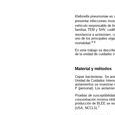
Klebsiella pneumoniae
es u
presentar infecciones inv
vehículo responsable de b
familias TEM y SHV, codifi
resistencia a aztreonam, c
uno de los principales org
4-6
mortalidad.
En este trabajo se describ
de la unidad de cuidados i
Material y métodos
Cepas bacterianas
. Se ana
Unidad de Cuidados Intensi
aislamientos se muestran 
P (personal). Los aislami
Pruebas de susceptibilidad
concentración mínima inhibi
producción de BLEE se real
7
(USA, NCCLS).