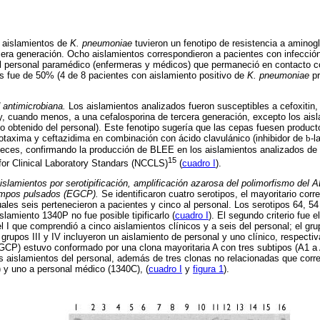
 aislamientos de
K. pneumoniae
tuvieron un fenotipo de resistencia a amino
cera generación. Ocho aislamientos correspondieron a pacientes con infecció
el personal paramédico (enfermeras y médicos) que permaneció en contacto c
es fue de 50% (4 de 8 pacientes con aislamiento positivo de
K. pneumoniae
pr
 antimicrobiana.
Los aislamientos analizados fueron susceptibles a cefoxitin,
y, cuando menos, a una cefalosporina de tercera generación, excepto los ai
o obtenido del personal). Este fenotipo sugería que las cepas fuesen produc
otaxima y ceftazidima en combinación con ácido clavulánico (inhibidor de
b
-l
eces, confirmando la producción de BLEE en los aislamientos analizados de 
15
for Clinical Laboratory Standars (NCCLS)
(
cuadro I
).
aislamientos por serotipificación, amplificación azarosa del polimorfismo del
campos pulsados (EGCP).
Se identificaron cuatro serotipos, el mayoritario corr
uales seis pertenecieron a pacientes y cinco al personal. Los serotipos 64, 54
slamiento 1340P no fue posible tipificarlo (
cuadro I
). El segundo criterio fue 
el I que comprendió a cinco aislamientos clínicos y a seis del personal; el gru
 grupos III y IV incluyeron un aislamiento de personal y uno clínico, respecti
EGCP) estuvo conformado por una clona mayoritaria A con tres subtipos (A1 a 
is aislamientos del personal, además de tres clonas no relacionadas que corr
 y uno a personal médico (1340C), (
cuadro I
y
figura 1
).