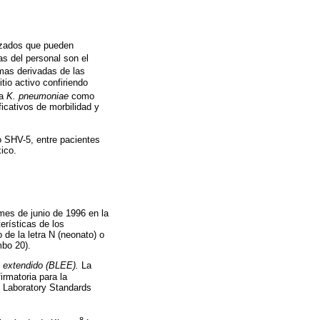
izados que pueden
 del personal son el
mas derivadas de las
io activo confiriendo
 a
K. pneumoniae
como
icativos de morbilidad y
 SHV-5, entre pacientes
ico.
mes de junio de 1996 en la
erísticas de los
 de la letra N (neonato) o
mbo 20).
 extendido (BLEE).
La
irmatoria para la
l Laboratory Standards
8