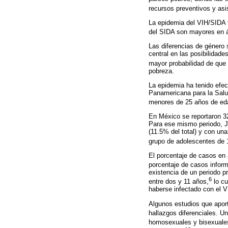
recursos preventivos y asi
La epidemia del VIH/SIDA t
del SIDA son mayores en á
Las diferencias de género
central en las posibilidad
mayor probabilidad de que
pobreza.
La epidemia ha tenido efec
Panamericana para la Salu
menores de 25 años de edad
En México se reportaron 3
Para ese mismo periodo, Ja
(11.5% del total) y con una
grupo de adolescentes de 1
El porcentaje de casos en
porcentaje de casos infor
existencia de un periodo p
6
entre dos y 11 años,
lo cu
haberse infectado con el V
Algunos estudios que apor
hallazgos diferenciales. U
homosexuales y bisexuale