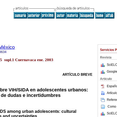
 México
Servicios 
3634
Revista
45 supl.1 Cuernavaca ene. 2003
SciELO
Google
ARTÍCULO BREVE
Articulo
Españo
bre VIH/SIDA en adolescentes urbanos:
Artícu
 de dudas e incertidumbres
Referen
Como c
DS among urban adolescents: cultural
SciELO
 and uncertainties