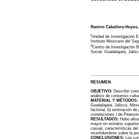
Ramiro Caballero-Hoyos,
I
Unidad de Investigación E
Instituto Mexicano del Seg
II
Centro de Investigación 
Social. Guadalajara, Jalis
RESUMEN
OBJETIVO:
Describir con
análisis de consenso cultur
MATERIAL Y MÉTODOS:
Guadalajara, Jalisco, Méxi
factorial, b) estimación d
correlaciones
r
de Pearson
RESULTADOS:
Hubo altos
mayor en estratos superior
casual, características de
incertidumbres sobre la pro
CONCLUSIONES:
Los con