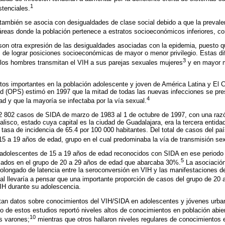
1
stenciales.
ambién se asocia con desigualdades de clase social debido a que la prevalen
reas donde la población pertenece a estratos socioeconómicos inferiores, c
 son otra expresión de las desigualdades asociadas con la epidemia, puesto
es de lograr posiciones socioeconómicas de mayor o menor privilegio. Estas di
3
 los hombres transmitan el VIH a sus parejas sexuales mujeres
y en mayor m
tos importantes en la población adolescente y joven de América Latina y El 
d (OPS) estimó en 1997 que la mitad de todas las nuevas infecciones se pr
4
 y que la mayoría se infectaba por la vía sexual.
2 802 casos de SIDA de marzo de 1983 al 1 de octubre de 1997, con una raz
lisco, estado cuya capital es la ciudad de Guadalajara, era la tercera entid
 tasa de incidencia de 65.4 por 100 000 habitantes. Del total de casos del pa
5 a 19 años de edad, grupo en el cual predominaba la vía de transmisión sex
 adolescentes de 15 a 19 años de edad reconocidos con SIDA en ese periodo 
5
mados en el grupo de 20 a 29 años de edad que abarcaba 30%.
La asociación
rolongado de latencia entre la seroconversión en VIH y las manifestaciones 
al llevaría a pensar que una importante proporción de casos del grupo de 20
IH durante su adolescencia.
tan datos sobre conocimientos del VIH/SIDA en adolescentes y jóvenes urba
no de estos estudios reportó niveles altos de conocimientos en población abier
10
s varones;
mientras que otros hallaron niveles regulares de conocimientos 