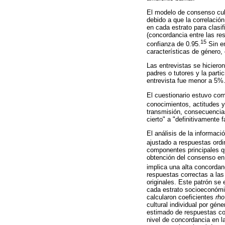
El modelo de consenso cult
debido a que la correlació
en cada estrato para clasi
(concordancia entre las re
15
confianza de 0.95.
Sin em
características de género, 
Las entrevistas se hiciero
padres o tutores y la parti
entrevista fue menor a 5%
El cuestionario estuvo co
conocimientos, actitudes 
transmisión, consecuencias
cierto" a "definitivamente f
El análisis de la informac
ajustado a respuestas ordi
componentes principales qu
obtención del consenso en 
implica una alta concordan
respuestas correctas a las
originales. Este patrón se
cada estrato socioeconómic
calcularon coeficientes
rho
cultural individual por gén
estimado de respuestas cor
nivel de concordancia en l