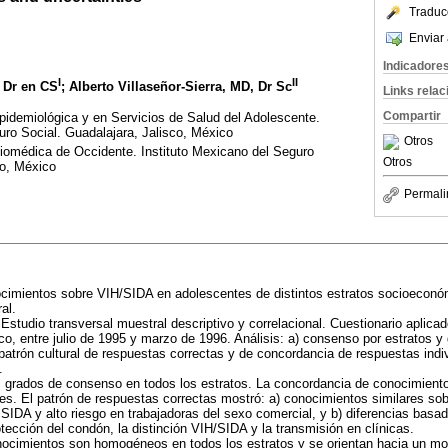
Traduc
Enviar 
Indicadore
I
II
 Dr en CS
; Alberto Villaseñor-Sierra, MD, Dr Sc
Links rela
Compartir
pidemiológica y en Servicios de Salud del Adolescente.
uro Social. Guadalajara, Jalisco, México
Otros
Biomédica de Occidente. Instituto Mexicano del Seguro
Otros
co, México
Permali
ocimientos sobre VIH/SIDA en adolescentes de distintos estratos socioecon
al.
Estudio transversal muestral descriptivo y correlacional. Cuestionario aplic
co, entre julio de 1995 y marzo de 1996. Análisis: a) consenso por estratos y
e patrón cultural de respuestas correctas y de concordancia de respuestas indi
.
 grados de consenso en todos los estratos. La concordancia de conocimiento
es. El patrón de respuestas correctas mostró: a) conocimientos similares so
l SIDA y alto riesgo en trabajadoras del sexo comercial, y b) diferencias bas
tección del condón, la distinción VIH/SIDA y la transmisión en clínicas.
ocimientos son homogéneos en todos los estratos y se orientan hacia un mo