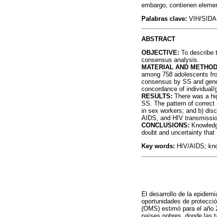
embargo, contienen elemen
Palabras clave:
VIH/SIDA;
ABSTRACT
OBJECTIVE:
To describe 
consensus analysis.
MATERIAL AND METHOD
among 758 adolescents fro
consensus by SS and gender 
concordance of individual
RESULTS:
There was a hig
SS. The pattern of correct
in sex workers; and b) dis
AIDS, and HIV transmission
CONCLUSIONS:
Knowledge
doubt and uncertainty that r
Key words:
HIV/AIDS; kno
El desarrollo de la epidem
oportunidades de protecció
(OMS) estimó para el año 
países pobres, donde las t