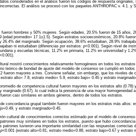
atos considerados en el análisis fueron los códigos de respuesta originales, s
 incorrectas. El análisis se procesó con los paquetes ANTHROPAC v. 4.1. y 
% fueron hombres y 50% mujeres. Según edades, 20.5% fueron de 15 años, 2
 (edad promedio= 17.1±1.5). Según estratos socioeconómicos, 20.8% fueron 
 y 26.4% del marginado. Según ocupación
,
38.6% estudiaban, 28.9% trabajab
ajaban ni estudiaban (diferencias por estratos:
p
<0.001). Según nivel de ins
undaria y escuelas técnicas, 11.2% en primaria, 11.2% en universidad y 1.2%
<0.001).
ltural mostró conocimientos relativamente homogéneos en todos los estratos 
rio teórico de bondad de ajuste del modelo de consenso se cumplió en todos 
tor 2 fueron mayores a tres. Conviene señalar, sin embargo, que los niveles de
 estrato alto= 7.8, estrato medio= 5.9, estrato bajo= 0.45 y estrato marginado
 promedio de competencia cultural fueron mayores en los estratos alto (0.78)
) y marginado (0.67), lo cual indica la presencia de una mayor homogeneidad a
 fueron casi similares en ambos géneros, dentro de todos los estratos.
de concordancia grupal también fueron mayores en los estratos más altos: est
ajo=0.49, y estrato marginado=0.45.
rón cultural de conocimientos correctos estimado por el modelo de consenso c
 patrones muy similares en todos los estratos, puesto que hubo concordancia
os patrones tuvieron una importante similaridad con las respuestas correctas
,
p<
0.001 (estrato alto=0.81, estrato medio=0.88, estrato bajo=0.67 y estrato