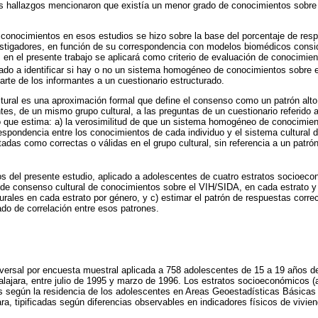
s hallazgos mencionaron que existía un menor grado de conocimientos sobre
de conocimientos en esos estudios se hizo sobre la base del porcentaje de res
vestigadores, en función de su correspondencia con modelos biomédicos consi
, en el presente trabajo se aplicará como criterio de evaluación de conocimi
ado a identificar si hay o no un sistema homogéneo de conocimientos sobre el
arte de los informantes a un cuestionario estructurado.
tural es una aproximación formal que define el consenso como un patrón alto
tes, de un mismo grupo cultural, a las preguntas de un cuestionario referido 
o que estima: a) la verosimilitud de que un sistema homogéneo de conocimie
respondencia entre los conocimientos de cada individuo y el sistema cultural 
adas como correctas o válidas en el grupo cultural, sin referencia a un patr
tos del presente estudio, aplicado a adolescentes de cuatro estratos socioec
o de consenso cultural de conocimientos sobre el VIH/SIDA, en cada estrato y p
urales en cada estrato por género, y c) estimar el patrón de respuestas corre
ado de correlación entre esos patrones.
sversal por encuesta muestral aplicada a 758 adolescentes de 15 a 19 años de
jara, entre julio de 1995 y marzo de 1996. Los estratos socioeconómicos (a
os según la residencia de los adolescentes en Areas Geoestadísticas Básica
ra, tipificadas según diferencias observables en indicadores físicos de vivie