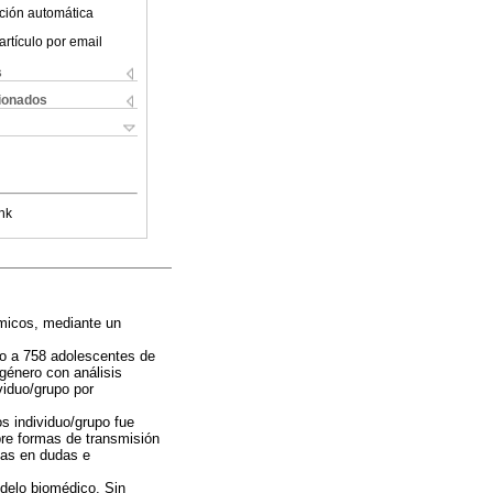
ción automática
artículo por email
s
cionados
nk
ómicos, mediante un
ado a 758 adolescentes de
 género con análisis
viduo/grupo por
s individuo/grupo fue
bre formas de transmisión
adas en dudas e
delo biomédico. Sin