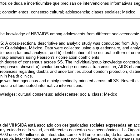
tos de duda e incertidumbre que precisan de intervenciones informativas s
 conocimientos; consenso cultural; adolescencia; clases sociales; México
the knowledge of HIV/AIDS among adolescents from different socioeconomic st
S:
A cross-sectional descriptive and analytic study was conducted from July
m Guadalajara, México. Data were collected using a questionnaire, and anal
using factorial analysis; and b) identification of the cultural pattern of cor
/group answers using Pearson's
r
correlation coefficients.
h degree of consensus across SS. The individual/group knowledge concordan
 responses showed: a) similar knowledge on casual transmission, AIDS charact
crepancies regarding doubts and uncertainties about condom protection, disti
 in health clinics.
 was homogeneous and mainly medically oriented across all SS. Neverthele
equire differentiated informative interventions.
wledges; cultural consensus; adolescense; social class; Mexico
ia del VIH/SIDA está asociado con desigualdades sociales expresadas en acc
n y cuidado de la salud, en diferentes contextos socioeconómicos. La Organi
2000 unos 40 millones de infectados con el VIH en el mundo, de los cuales 
asas de infección tenderán a aumentar por la deficiente oferta de sistemas san