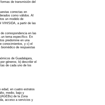
 formas de transmisión del
puestas correctas en
derados como válidos. Al
entos un modelo de
 VIH/SIDA, a partir de las
 de correspondencia en las
a un tema específico. En
ntos predomine en una
de conocimientos, y c) el
ón biomédico de respuestas
onómicos de Guadalajara,
or géneros; b) describir el
ctas de cada uno de los
 edad, en cuatro estratos
lto, medio, bajo y
s (AGEBs) de la Zona
nda, acceso a servicios y