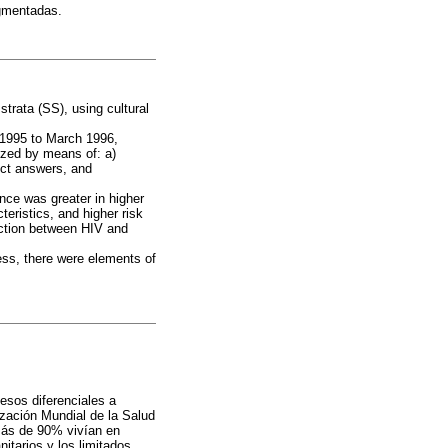
egmentadas.
rata (SS), using cultural
 1995 to March 1996,
yzed by means of: a)
rect answers, and
ce was greater in higher
eristics, and higher risk
nction between HIV and
ss, there were elements of
esos diferenciales a
zación Mundial de la Salud
más de 90% vivían en
itarios y los limitados