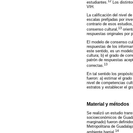
12
estudiantes.
Los distinto
VIH.
La calificación del nivel 
escalas prefijadas por in
contrario de esos estudios
13
consenso cultural,
orient
respuestas originales por p
El modelo de consenso cul
respuestas de los informan
este sentido, es un model
cultura; b) el grado de cor
patrón de respuestas acept
13
correctas.
En tal sentido los propósi
fueron: a) estimar el grad
nivel de competencias cult
estratos y establecer el gr
Material y métodos
Se realizó un estudio tran
socioeconómicos de Guadala
marginado) fueron definid
Metropolitana de Guadalaja
14
ambiente barrial.