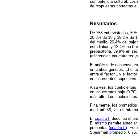
competencia cultural. Los d
de respuestas correctas e
Resultados
De 758 entrevistados, 50
20.3% de 18 y 19.2% de 19
del medio, 26.4% del bajo
estudiaban y 12.4% no trab
preparatoria, 39.9% en sec
(diferencias por estratos:
p
El análisis de consenso cu
en ambos géneros. El crite
entre el factor 1 y el fac
en los estratos superiores:
A su vez, los coeficientes
en los estratos bajo (0.70
más alto. Los coeficientes
Finalmente, los promedios 
medio=0.56,
vs
. estrato b
El
cuadro II
describe el pat
El mismo permite apreciar
preguntas (
cuadro II
). Est
Spearman promedio=0.75