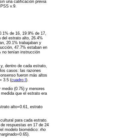
in una calificación previa
SPSS v.9.
0.1% de 16, 19.9% de 17,
del estrato alto, 26.4%
an, 20.1% trabajaban y
trucción, 47.7% estaban en
 no tenían instrucción
y, dentro de cada estrato,
los casos: las razones
 consenso fueron más altos
= 3.5 (
cuadro I
).
 y medio (0.75) y menores
 medida que el estrato era
rato alto=0.61, estrato
ultural para cada estrato.
 de respuestas en 17 de 24
 del modelo biomédico:
rho
 marginado=0.65).