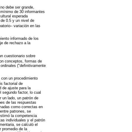
 no debe ser grande,
o mínimo de 30 informantes
ultural esperada
de 0.5 y un nivel de
atorio– variación en las
miento informado de los
aje de rechazo a la
n cuestionario sobre
on conceptos, formas de
rdinales ("definitivamente
l con un procedimiento
 factorial de
 de ajuste para la
 segundo factor, lo cual
r un lado, un patrón de
nes de las respuestas
timadas como correctas en
 entre patrones, se
estimó la competencia
as individuales y el patrón
entaria, se calculó el
r promedio de la