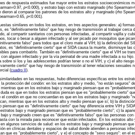
ones de respuesta estimados fue mayor entre los estratos socioeconómicos má
arman=0.97,
p<
0
.
000), y estrato bajo con estrato marginado (
rho
Spearman=
 dieron al comparar los patrones de los estratos alto y marginado (
rho
Spearm
earman=0.65,
p
<0.001).
uestas similares en todos los estratos, en tres aspectos generales: a) formas
s, es "definitivamente falso" que hay riesgo de transmisión al trabajar cerca
ado, al compartir sanitarios con personas infectadas, al compartir vajilla y cub
nos, tocar o besar a alguien infectado y al ser picado por mosquitos que pica
initivamente falso" para todos que el cloro mate al VIH; b) la definición del
ratos, es "definitivamente cierto" que el SIDA causa la muerte, disminuye las
bles para combatirlo. También es "definitivamente cierto" que el VIH se trans
 con alguien infectado y por la vía perinatal de una madre infectada a su hijo.
sobre si los y las adolescentes podrían tener o no el VIH, y c) el alto riesgo
tivamente cierto" que hay riesgo de transmisión al tener relaciones sexuales n
rcial (
cuadro II
).
similaridades en las respuestas, hubo diferencias específicas entre los estra
e la protección del condón: en los estratos alto y medio, "no están seguros" d
 mientras que en los estratos bajo y marginado piensan que es "probablemen
uda es que en todos los estratos piensan que es "probablemente cierto" que
 el condón en que no concuerdan es que en los estratos bajo y marginado "no
n, mientras que en los estratos alto y medio piensan que sí; b) la distinción
io piensan que es "definitivamente cierto" que hay diferencia entre VIH y SID
estratos bajo y marginado piensan que es "probablemente cierto"; c) la aparie
s bajo y marginado creen que es "definitivamente falso" que las personas con 
basta con la mirada para reconocer que están infectados. En los estratos alto
n en algunos servicios de salud: en los estratos bajo y marginado piensan que 
ión en clínicas dentales y espacios de salud donde atienden a personas infe
san que es "probablemente cierto", y e) el concepto de "sexo seguro": en el es