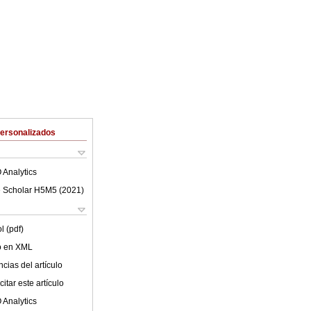
Personalizados
 Analytics
 Scholar H5M5 (
2021
)
l (pdf)
lo en XML
cias del artículo
itar este artículo
 Analytics