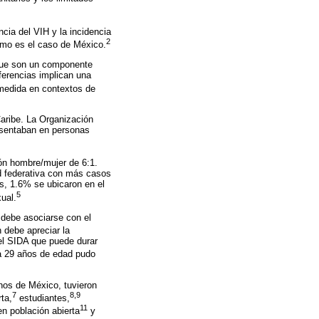
cia del VIH y la incidencia
2
omo es el caso de México.
 que son un componente
ferencias implican una
edida en contextos de
Caribe. La Organización
esentaban en personas
ón hombre/mujer de 6:1.
ad federativa con más casos
ís, 1.6% se ubicaron en el
5
ual.
debe asociarse con el
 debe apreciar la
del SIDA que puede durar
 a 29 años de edad pudo
nos de México, tuvieron
7
8,9
ta,
estudiantes,
11
en población abierta
y