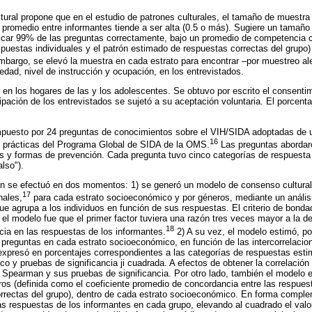
ural propone que en el estudio de patrones culturales, el tamaño de muestra
n promedio entre informantes tiende a ser alta (0.5 o más). Sugiere un tamañ
ficar 99% de las preguntas correctamente, bajo un promedio de competencia c
spuestas individuales y el patrón estimado de respuestas correctas del grupo) 
bargo, se elevó la muestra en cada estrato para encontrar –por muestreo ale
edad, nivel de instrucción y ocupación, en los entrevistados.
n en los hogares de las y los adolescentes. Se obtuvo por escrito el consenti
cipación de los entrevistados se sujetó a su aceptación voluntaria. El porcent
.
mpuesto por 24 preguntas de conocimientos sobre el VIH/SIDA adoptadas de u
16
y prácticas del Programa Global de SIDA de la OMS.
Las preguntas abordar
 y formas de prevención. Cada pregunta tuvo cinco categorías de respuesta o
also").
ión se efectuó en dos momentos: 1) se generó un modelo de consenso cultura
17
nales,
para cada estrato socioeconómico y por géneros, mediante un análisis
e agrupa a los individuos en función de sus respuestas. El criterio de bondad
el modelo fue que el primer factor tuviera una razón tres veces mayor a la del
18
cia en las respuestas de los informantes.
2) A su vez, el modelo estimó, po
 preguntas en cada estrato socioeconómico, en función de las intercorrelacio
 expresó en porcentajes correspondientes a las categorías de respuestas es
o y pruebas de significancia ji cuadrada. A efectos de obtener la correlación
Spearman y sus pruebas de significancia. Por otro lado, también el modelo 
eros (definida como el coeficiente promedio de concordancia entre las respuest
rectas del grupo), dentro de cada estrato socioeconómico. En forma complem
as respuestas de los informantes en cada grupo, elevando al cuadrado el valo