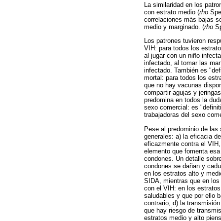
La similaridad en los patr
con estrato medio (
rho
Spe
correlaciones más bajas se
medio y marginado. (
rho
Sp
Los patrones tuvieron resp
VIH: para todos los estrato
al jugar con un niño infect
infectado, al tomar las ma
infectado. También es "def
mortal: para todos los est
que no hay vacunas disponi
compartir agujas y jeringas
predomina en todos la duda 
sexo comercial: es "defini
trabajadoras del sexo come
Pese al predominio de las 
generales: a) la eficacia d
eficazmente contra el VIH,
elemento que fomenta esa d
condones. Un detalle sobre
condones se dañan y caduca
en los estratos alto y med
SIDA, mientras que en los 
con el VIH: en los estrato
saludables y que por ello 
contrario; d) la transmisió
que hay riesgo de transmis
estratos medio y alto pien