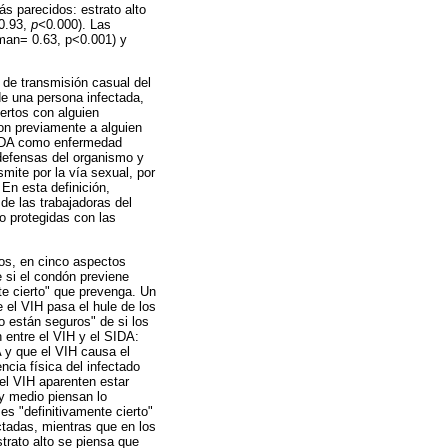
s parecidos: estrato alto
0.93,
p<
0
.
000). Las
an= 0.63, p<0.001) y
 de transmisión casual del
 de una persona infectada,
iertos con alguien
ron previamente a alguien
 SIDA como enfermedad
 defensas del organismo y
mite por la vía sexual, por
 En esta definición,
 de las trabajadoras del
o protegidas con las
tos, en cinco aspectos
e si el condón previene
te cierto" que prevenga. Un
 el VIH pasa el hule de los
 están seguros" de si los
 entre el VIH y el SIDA:
A y que el VIH causa el
ncia física del infectado
el VIH aparenten estar
 y medio piensan lo
es "definitivamente cierto"
ctadas, mientras que en los
trato alto se piensa que