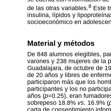
8
de las otras variables.
Este t
insulina, lípidos y lipoproteí
socioeconómico en adolescent
Material y métodos
De 848 alumnos elegibles, par
varones y 238 mujeres de la p
Guadalajara, de octubre de 
de 20 años y libres de enfer
participaron más que los ho
participantes y los no partic
años (
p
=0.25), eran fumador
sobrepeso 18.8%
vs
. 16.9% (
carta de consentimiento infor