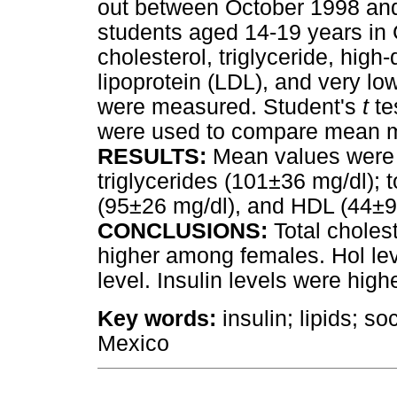
out between October 1998 an
students aged 14-19 years in G
cholesterol, triglyceride, high
lipoprotein (LDL), and very lo
were measured. Student's
t
te
were used to compare mean m
RESULTS:
Mean values were o
triglycerides (101±36 mg/dl); 
(95±26 mg/dl), and HDL (44±9
CONCLUSIONS:
Total choles
higher among females. Hol le
level. Insulin levels were hig
Key words:
insulin; lipids; 
Mexico