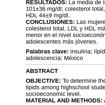
RESULTADOS:
La media de in
101±36 mg/dl; colesterol tota
HDL 44±9 mg/dl.
CONCLUSIONES:
Las mujere
colesterol total, LDL y HDL m
menor en el nivel socioeconóm
adolescentes más jóvenes.
Palabras clave:
insulina; líp
adolescencia; México
ABSTRACT
OBJECTIVE:
To determine th
lipids among highschool stude
socioeconomic level.
MATERIAL AND METHODS: