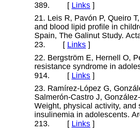
[
Links
]
389.
21. Leis R, Pavón P, Queiro T,
and blood lipid profile in chi
Spain, The Galinut Study. Act
[
Links
]
23.
22. Bergström E, Hernell O, P
resistance syndrome in adole
[
Links
]
914.
23. Ramírez-López G, Gonzál
Salmerón-Castro J, González-
Weight, physical activity, an
insulinemia in adolescents. 
[
Links
]
213.