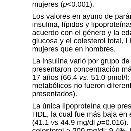
mujeres (
p
<0.001).
Los valores en ayuno de pará
insulina, lípidos y lipoproteí
acuerdo con el género y la ed
glucosa y el colesterol total,
mujeres que en hombres.
La insulina varió por grupo d
presentaron concentración má
17 años (66.4
vs
. 51.0 pmol/l
metabólicos no fueron diferen
presentados).
La única lipoproteína que pre
HDL, la cual fue más baja en
(41.1
vs
44.9 mg/dl
p
=0.016).
colesterol
>
200 mg/dl; 9.4%,