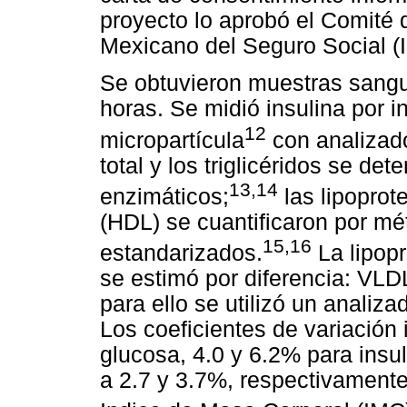
proyecto lo aprobó el Comité d
Mexicano del Seguro Social (
Se obtuvieron muestras sang
horas. Se midió insulina por
12
micropartícula
con analizador
total y los triglicéridos se d
13,14
enzimáticos;
las lipoprot
(HDL) se cuantificaron por mé
15,16
estandarizados.
La lipop
se estimó por diferencia: VLDL
para ello se utilizó un analiza
Los coeficientes de variación
glucosa, 4.0 y 6.2% para insul
a 2.7 y 3.7%, respectivamente