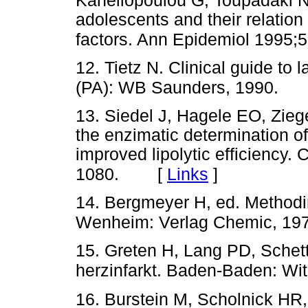
Kanellopoulou G, Toupadaki 
adolescents and their relation
factors. Ann Epidemiol 1995;5
12. Tietz N. Clinical guide to l
(PA): WB Saunders, 1990.
13. Siedel J, Hagele EO, Zie
the enzimatic determination of
improved lipolytic efficiency.
[
Links
]
1080.
14. Bergmeyer H, ed. Methodi
Wenheim: Verlag Chemic, 1974
15. Greten H, Lang PD, Schett
herzinfarkt. Baden-Baden: Wit
16. Burstein M, Scholnick HR,