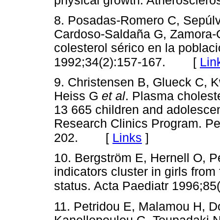
physical growth. Atherosclero
8. Posadas-Romero C, Sepúlv
Cardoso-Saldaña G, Zamora-
colesterol sérico en la pobla
[
Lin
1992;34(2):157-167.
9. Christensen B, Glueck C, K
Heiss G
et
al
. Plasma choleste
13 665 children and adolescen
Research Clinics Program. Pe
[
Links
]
202.
10. Bergström E, Hernell O, P
indicators cluster in girls fro
status. Acta Paediatr 1996;85
11. Petridou E, Malamou H, Do