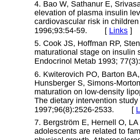
4. Bao W, Sathanur E, Srivas
elevation of plasma insulin le
cardiovascular risk in childre
[
Links
]
1996;93:54-59.
5. Cook JS, Hoffman RP, Sten
maturational stage on insulin s
Endocrinol Metab 1993; 77(3)
6. Kwiterovich PO, Barton B
Hunsberger S, Simons-Morto
maturation on low-density lipo
The dietary intervention study 
[
L
1997;96(8):2526-2533.
7. Bergström E, Hernell O, LA 
adolescents are related to fami