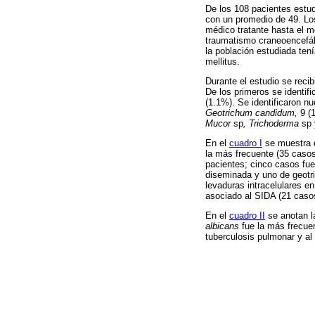
De los 108 pacientes estu
con un promedio de 49. Los
médico tratante hasta el m
traumatismo craneoencefáli
la población estudiada ten
mellitus.
Durante el estudio se reci
De los primeros se identif
(1.1%). Se identificaron 
Geotrichum candidum,
9 (
Mucor
sp
, Trichoderma
sp
En el
cuadro I
se muestra q
la más frecuente (35 casos
pacientes; cinco casos fu
diseminada y uno de geotri
levaduras intracelulares e
asociado al SIDA (21 casos
En el
cuadro II
se anotan l
albicans
fue la más frecue
tuberculosis pulmonar y al