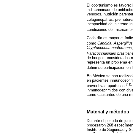
El oportunismo es favoreci
indiscriminado de antibióti
venosos, nutrición parente
colagenopatías, prematurez
incapacidad del sistema inm
condiciones del microambie
Cada día es mayor el índi
como
Candida,
Aspergillus
Cryptococcus neoformans
Paracoccidioides brasilien
de hongos, considerados n
representa un problema en 
definir su participación en
En México se han realizado
en pacientes inmunodeprim
7,11
preventivas oportunas.
inmunodeprimidos con diver
como causantes de una mic
Material y métodos
Durante el periodo de juni
procesaron 268 especímene
Instituto de Seguridad y S