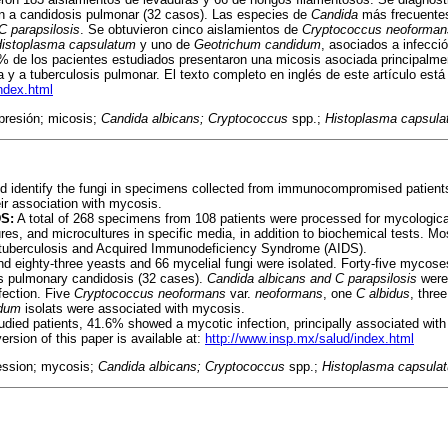
n a candidosis pulmonar (32 casos). Las especies de
Candida
más frecuentes
C parapsilosis
. Se obtuvieron cinco aislamientos de
Cryptococcus neoforman
istoplasma capsulatum
y uno de
Geotrichum candidum
, asociados a infecci
% de los pacientes estudiados presentaron una micosis asociada principalme
 y a tuberculosis pulmonar. El texto completo en inglés de este artículo está
ndex.html
resión; micosis;
Candida albicans;
Cryptococcus
spp.;
Histoplasma capsul
nd identify the fungi in specimens collected from immunocompromised patient
eir association with mycosis.
S:
A total of 268 specimens from 108 patients were processed for mycological
res, and microcultures in specific media, in addition to biochemical tests. Mo
tuberculosis and Acquired Immunodeficiency Syndrome (AIDS).
 eighty-three yeasts and 66 mycelial fungi were isolated. Forty-five mycose
s pulmonary candidosis (32 cases).
Candida albicans and C parapsilosis
were
fection. Five
Cryptococcus neoformans
var.
neoformans
, one
C albidus
, thre
idum
isolats were associated with mycosis.
udied patients, 41.6% showed a mycotic infection, principally associated wi
ersion of this paper is available at:
http://www.insp.mx/salud/index.html
ssion; mycosis;
Candida albicans;
Cryptococcus
spp.;
Histoplasma capsula