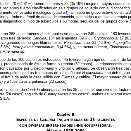
diados, 70 (64.81%) fueron hombres y 38 (35.19%) mujeres, cuyas edades osc
 pacientes fueron clasificados en seis grupos de acuerdo con el diagnóstico c
omento del estudio micológico (
cuadro I
). Un séptimo grupo estuvo constitui
co y síndrome febril de causa desconocida, sometidos a antibioticoterapia 
ía diagnóstico clínico de tuberculosis pulmonar, seguida de los grupos con el
bieron 268 especímenes de los cuales se obtuvieron 249 cultivos: 183 levadur
icaron tres géneros:
Candida,
164 aislamientos (89.6%),
Cryptococcus,
17 (9.
nueve géneros de hongos filamentosos:
Penicillium
spp, 31 (46.9%)
, Aspergillu
13.6%),
Histoplasma capsulatum,
3 (4.5%)
,
y, en menor número,
Cladosporiu
 y
Alternaria
sp.
ue de los 108 pacientes estudiados, 45 tuvieron algún tipo de micosis, de la
), predominando de ésta la forma pulmonar (32 casos). La criptococosis estu
eron causados por
C neoformans
y uno por
C albidus
. Se observaron tres cas
cosis pulmonar. Los tres casos de infección por
H capsulatum
se detectaron 
n el frotis de médula ósea teñido con Giemsa y cultivo. El mayor número de m
) y a tuberculosis pulmonar (20 casos).
as especies de
Candida
observadas en los 35 pacientes con diversos factor
nte (24 casos) seguida de
C parapsilosis
(tres casos); ambas estuvieron asoc
 SIDA.