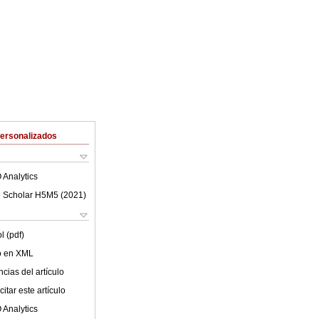
Personalizados
 Analytics
 Scholar H5M5 (
2021
)
l (pdf)
lo en XML
cias del artículo
itar este artículo
 Analytics