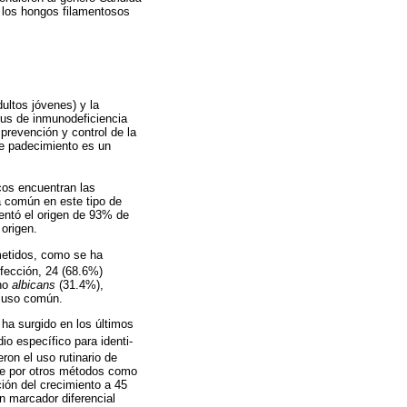
 los hongos filamentosos
ultos jóvenes) y la
rus de inmunodeficiencia
prevención y control de la
te padecimiento es un
cos encuentran las
a común en este tipo de
entó el origen de 93% de
origen.
etidos, como se ha
fección, 24 (68.6%)
no
albicans
(31.4%),
e uso común.
 ha surgido en los últimos
io específico para identi-
ron el uso rutinario de
e por otros métodos como
ición del crecimiento a 45
n marcador diferencial