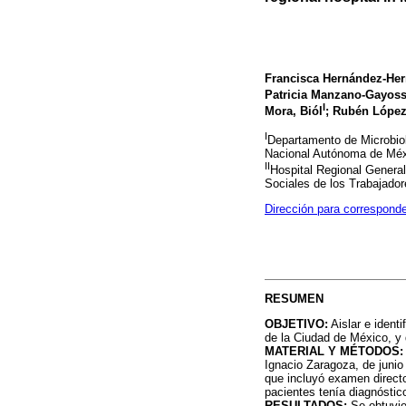
Francisca Hernández-Her
Patricia Manzano-Gayoss
I
Mora, Biól
; Rubén López
I
Departamento de Microbiol
Nacional Autónoma de Méx
II
Hospital Regional General
Sociales de los Trabajado
Dirección para correspond
RESUMEN
OBJETIVO:
Aislar e ident
de la Ciudad de México, y 
MATERIAL Y MÉTODOS:
Ignacio Zaragoza, de juni
que incluyó examen directo
pacientes tenía diagnóstic
RESULTADOS:
Se obtuvie