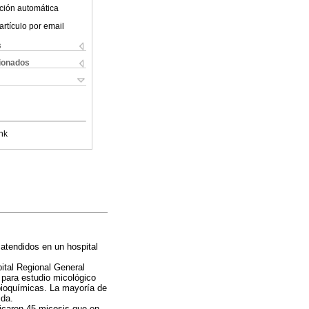
ción automática
artículo por email
s
cionados
nk
atendidos en un hospital
ital Regional General
para estudio micológico
bioquímicas. La mayoría de
ida.
icaron 45 micosis que en