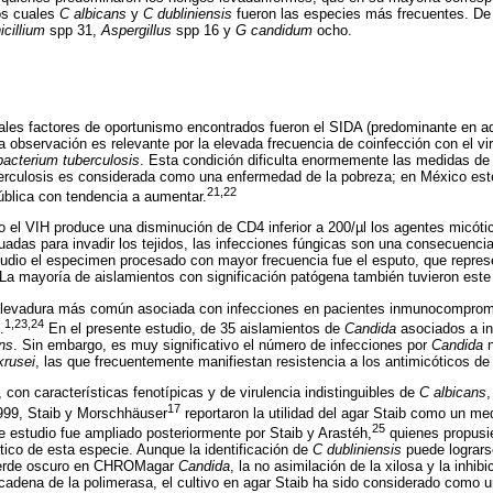
los cuales
C albicans
y
C dubliniensis
fueron las especies más frecuentes. De
icillium
spp 31,
Aspergillus
spp 16 y
G candidum
ocho.
pales factores de oportunismo encontrados fueron el SIDA (predominante en ad
a observación es relevante por la elevada frecuencia de coinfección con el vi
acterium tuberculosis
. Esta condición dificulta enormemente las medidas de 
uberculosis es considerada como una enfermedad de la pobreza; en México es
21,22
ública con tendencia a aumentar.
 el VIH produce una disminución de CD4 inferior a 200/µl los agentes micóti
das para invadir los tejidos, las infecciones fúngicas son una consecuenci
tudio el especimen procesado con mayor frecuencia fue el esputo, que repres
 La mayoría de aislamientos con significación patógena también tuvieron este 
 levadura más común asociada con infecciones en pacientes inmunocomprom
1,23,24
.
En el presente estudio, de 35 aislamientos de
Candida
asociados a in
ns
. Sin embargo, es muy significativo el número de infecciones por
Candida
krusei
, las que frecuentemente manifiestan resistencia a los antimicóticos d
con características fenotípicas y de virulencia indistinguibles de
C albicans
,
17
999, Staib y Morschhäuser
reportaron la utilidad del agar Staib como un med
25
e estudio fue ampliado posteriormente por Staib y Arastéh,
quienes propusie
tico de esta especie. Aunque la identificación de
C dubliniensis
puede logrars
 verde oscuro en CHROMagar
Candida
, la no asimilación de la xilosa y la inhib
 cadena de la polimerasa, el cultivo en agar Staib ha sido considerado como u