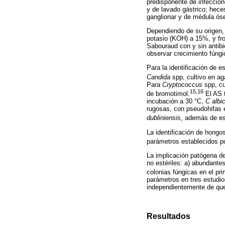
predisponente de infeccion
y de lavado gástrico; heces
ganglionar y de médula óse
Dependiendo de su origen,
potasio (KOH) a 15%, y fr
Sabouraud con y sin antibi
observar crecimiento fúngi
Para la identificación de 
Candida
spp, cultivo en ag
Para
Cryptococcus
spp, cu
15,16
de bromotimol.
El AS t
incubación a 30 °C,
C albi
rugosas, con pseudohifas e
dubliniensis
, además de es
La identificación de hongo
parámetros establecidos por
La implicación patógena de
no estériles: a) abundante
colonias fúngicas en el pri
parámetros en tres estudio
independientemente de que 
Resultados