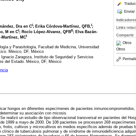
Traduc
Enviar 
Indicadore
I
I
nández, Dra en C
; Erika Córdova-Martínez, QFB,
;
Links rela
I
II
o, M en C
; Rocío López-Alvarez, QFB
; Elva Bazán-
Compartir
I
-Martínez, MC
Otros
ogía y Parasitología, Facultad de Medicina, Universidad
Otros
ico. México, DF, México
 Ignacio Zaragoza, Instituto de Seguridad y Servicios
Permali
res del Estado. México, DF, México
encia
ificar hongos en diferentes especímenes de pacientes inmunocomprometidos, 
determinar su asociación con micosis.
Se realizó un estudio de tipo observacional transversal en pacientes del Hosp
o de 1999 a mayo de 2000. De 108 pacientes se procesaron 268 especímenes 
, frotis, cultivos y microcultivos en medios específicos además de pruebas 
o clínico de tuberculosis pulmonar y de síndrome de inmunodeficiencia adquir
ron 183 aislamientos de levaduras y 66 de hongos filamentosos. Se diagnost