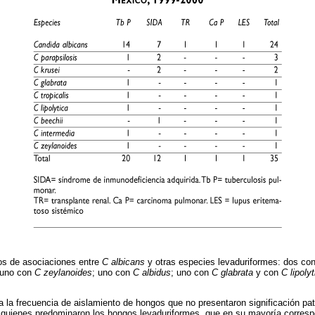
os de asociaciones entre
C albicans
y otras especies levaduriformes: dos co
 uno con
C zeylanoides
; uno con
C albidus
; uno con
C glabrata
y con
C lipolyt
 la frecuencia de aislamiento de hongos que no presentaron significación pa
uienes predominaron los hongos levaduriformes, que en su mayoría corresp