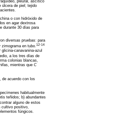
aquídeo, pleural, ascítico
úlcera de piel; tejido
acientes.
china o con hidróxido de
dos en agar dextrosa
e durante 30 días para
ron diversas pruebas: para
12-14
y zimograma en tubo.
r glicina-canavanina-azul
dio, a los tres días de
rma colonias blancas,
hifas, mientras que
C
, de acuerdo con los
especímenes habitualmente
otis teñidos; b) abundantes
contrar alguno de estos
cultivo positivo,
 elementos fúngicos.