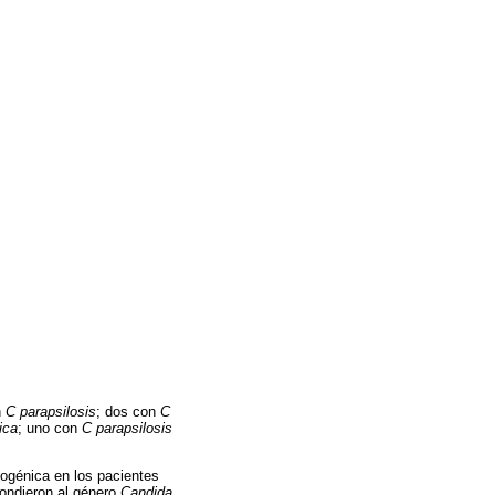
n
C parapsilosis
; dos con
C
ica
; uno con
C parapsilosis
togénica en los pacientes
ondieron al género
Candida