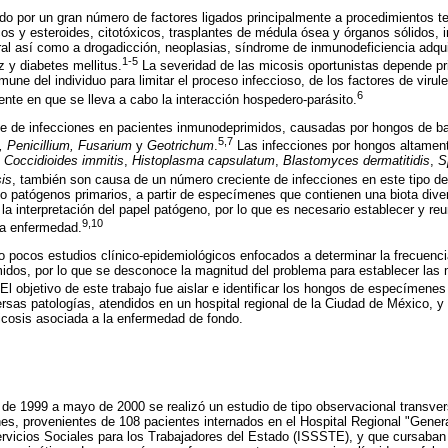
do por un gran número de factores ligados principalmente a procedimientos t
cos y esteroides, citotóxicos, trasplantes de médula ósea y órganos sólidos, 
ral así como a drogadicción, neoplasias, síndrome de inmunodeficiencia adqui
1-5
 y diabetes mellitus.
La severidad de las micosis oportunistas depende pr
une del individuo para limitar el proceso infeccioso, de los factores de virul
6
nte en que se lleva a cabo la interacción hospedero-parásito.
ce de infecciones en pacientes inmunodeprimidos, causadas por hongos de ba
5,7
, Penicillium, Fusarium
y
Geotrichum
.
Las infecciones por hongos altamen
,
Coccidioides immitis
,
Histoplasma capsulatum
,
Blastomyces dermatitidis
,
S
sis
, también son causa de un número creciente de infecciones en este tipo de
o patógenos primarios, a partir de especímenes que contienen una biota dive
la interpretación del papel patógeno, por lo que es necesario establecer y reu
9,10
 la enfermedad.
 pocos estudios clínico-epidemiológicos enfocados a determinar la frecuenci
idos, por lo que se desconoce la magnitud del problema para establecer las 
El objetivo de este trabajo fue aislar e identificar los hongos de especímene
sas patologías, atendidos en un hospital regional de la Ciudad de México, y d
osis asociada a la enfermedad de fondo.
o de 1999 a mayo de 2000 se realizó un estudio de tipo observacional transver
s, provenientes de 108 pacientes internados en el Hospital Regional "Genera
ervicios Sociales para los Trabajadores del Estado (ISSSTE), y que cursaban