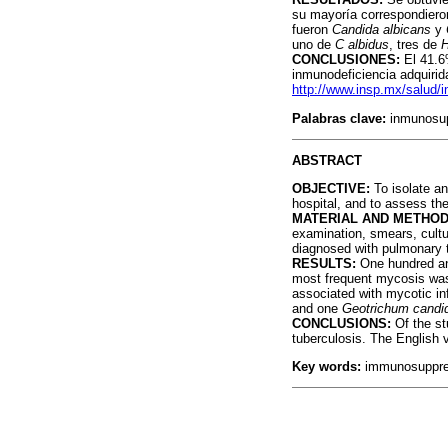
su mayoría correspondiero
fueron
Candida albicans
y
uno de
C albidus
, tres de
H
CONCLUSIONES:
El 41.6
inmunodeficiencia adquirida
http://www.insp.mx/salud/i
Palabras clave:
inmunosup
ABSTRACT
OBJECTIVE:
To isolate a
hospital, and to assess th
MATERIAL AND METHOD
examination, smears, cultu
diagnosed with pulmonary 
RESULTS:
One hundred and
most frequent mycosis wa
associated with mycotic in
and one
Geotrichum cand
CONCLUSIONS:
Of the st
tuberculosis. The English v
Key words:
immunosuppre