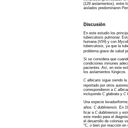
(129 aislamientos), entre 
aislados predominaron
Pen
Discusión
En este estudio los princi
tuberculosis pulmonar. Est
humana (VIH) y con
Mycob
tuberculosis, ya que la t
problema grave de salud p
Si se considera que cuando
condiciones inmunes adecua
pacientes. Así, en este es
los aislamientos fúngicos.
C albicans
sigue siendo la
reportado por otros autores
correspondieron a
C albica
incluyendo
C glabrata
y
C 
Una especie levaduriforme, 
años:
C dubliniensis
. En 1
ficar a
C dubliniensis
y est
este medio para el diagnós
el desarrollo de colonias
°C, o bien por reacción en