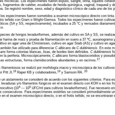
es micóticas. Los especímenes fueron esputo, sangre, orina, líquidos cefalorr
, fragmentos de catéter, exudados de herida quirúrgica, vaginal, traqueal y de 
a. Se registró nombre, sexo, edad y diagnóstico clínico de cada uno de los p
 los especímenes fueron sometidos a examen microscópico directo con tinta 
otis teñido con Gram o Wright-Giemsa. Todos los especímenes fueron cultiva
óticos (SA y SS, respectivamente), incubados a 25 °C y revisados diariament
co.
especies de hongos levaduriformes, además del cultivo en SA y SS, se realiza
ar harina de maíz y prueba de filamentación en suero a 37 ºC, auxanograma 
ltivo en agar urea de Christensen, cultivo en agar Staib (AS) y cultivo en aga
ambién fue utilizado para diferenciar
C albicans
de
C dubliniensis
. En este me
cans
forma colonias blancas, lisas, de bordes bien definidos.
C dubliniensis
fo
n la periferia. Microscópicamente,
C albicans
forma blastoconidios y pseudo
17
as estructuras, forma clamidoconidios abundantes y en racimos.
s filamentosos se realizó por morfología macro y microscópica de los cultivos
18
19
20
 Pitt JI,
Raper KB y colaboradores,
y Samson RA.
 un aislamiento se consideró de acuerdo con los siguientes criterios. Para 
s levaduras y/o filamentos fúngicos en el examen directo con KOH o en los fr
4
5
mocultivo (10
— 10
UFC/ml para cultivos levaduriformes). Fue necesario en
s consecutivos. Para especímenes estériles se consideró primordialmente un 
en el examen microscópico directo, o en el frotis teñido, no se encontraran