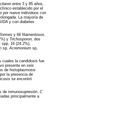
ilaron entre 3 y 85 años,
línico establecido por el
do por nueve individuos con
prolongada. La mayoría de
 SIDA y con diabetes
iformes y 66 filamentosos.
2%) y
Trichosporon,
dos
s
spp, 16 (24.2%),
m
sp
, Acremonium
sp
,
s cuales la candidosis fue
vo presente en seis
os de histoplasmosis
por la presencia de
icosis se encontró
es de inmunosupresión.
C
iadas principalmente a