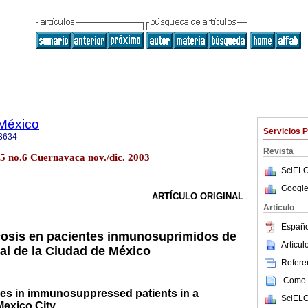
 México
Servicios 
3634
Revista
45 no.6 Cuernavaca nov./dic. 2003
SciELO
Google
ARTÍCULO ORIGINAL
Articulo
Españo
cosis en pacientes inmunosuprimidos de
Artícu
nal de la Ciudad de México
Referen
Como c
es in immunosuppressed patients in a
SciELO
Mexico City