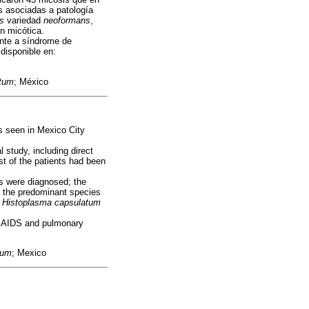
 asociadas a patología
s
variedad
neoformans
,
ón micótica.
nte a síndrome de
 disponible en:
atum
; México
s seen in Mexico City
 study, including direct
st of the patients had been
s were diagnosed; the
 the predominant species
e
Histoplasma capsulatum
th AIDS and pulmonary
tum
; Mexico