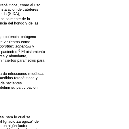
erapéuticos, como el uso
instalación de catéteres
rida (SIDA),
incipalmente de la
encia del hongo y de las
jo potencial patógeno
te virulentos como
porothrix schenckii
y
8
 pacientes.
El aislamiento
rsa y abundante,
nir ciertos parámetros para
a de infecciones micóticas
medidas terapéuticas y
s de pacientes
efinir su participación
sal para lo cual se
l Ignacio Zaragoza" del
 con algún factor