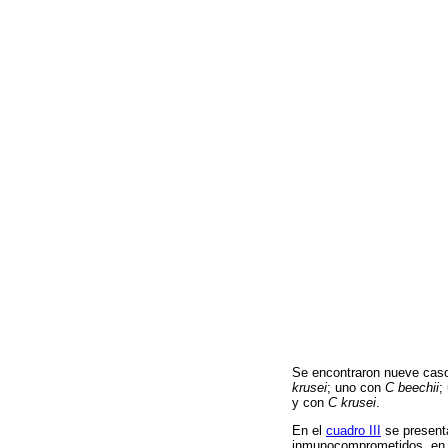
Se encontraron nueve cas
krusei
; uno con
C beechii
;
y con
C krusei
.
En el
cuadro III
se presenta
inmunocomprometidos, en q