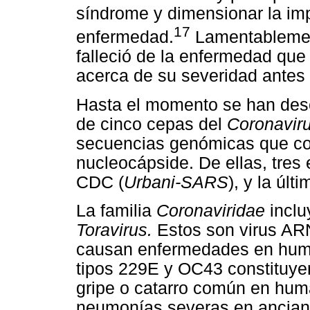
síndrome y dimensionar la im
17
enfermedad.
Lamentablement
falleció de la enfermedad que 
acerca de su severidad antes 
Hasta el momento se han desc
de cinco cepas del
Coronavir
secuencias genómicas que codi
nucleocápside. De ellas, tres
CDC (
Urbani-SARS
), y la úl
La familia
Coronaviridae
inclu
Toravirus.
Estos son virus AR
causan enfermedades en hum
tipos 229E y OC43 constituyen
gripe o catarro común en hu
neumonías severas en ancia