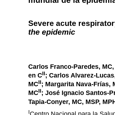
mundial de la epidemi
Severe acute respirat
the epidemic
Carlos Franco-Paredes, MC
II
en C
; Carlos Alvarez-Luca
II
MC
; Margarita Nava-Frías,
II
MC
; José Ignacio Santos-
Tapia-Conyer, MC, MSP, MP
I
Centro Nacional para la Salud