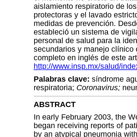
aislamiento respiratorio de lo
protectoras y el lavado estri
medidas de prevención. Desde
estableció un sistema de vigi
personal de salud para la iden
secundarios y manejo clínico
completo en inglés de este art
http://www.insp.mx/salud/inde
Palabras clave:
síndrome agud
respiratoria;
Coronavirus;
neum
ABSTRACT
In early February 2003, the 
began receiving reports of pa
by an atypical pneumonia with 