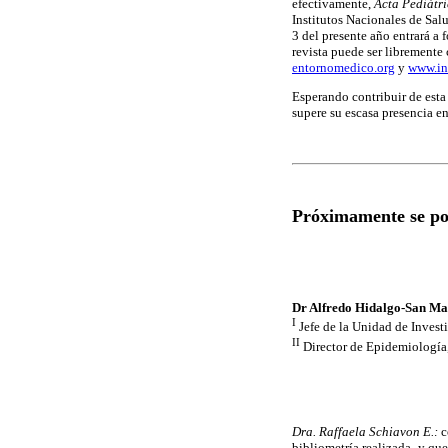
efectivamente,
Acta Pediátr
Institutos Nacionales de Sal
3 del presente año entrará a 
revista puede ser libremente 
entornomedico.org
y
www.in
Esperando contribuir de esta
supere su escasa presencia e
Próximamente se po
Dr Alfredo Hidalgo-San Ma
I
Jefe de la Unidad de Invest
II
Director de Epidemiología,
Dra. Raffaela Schiavon E.:
c
bibliometría realizada -y que