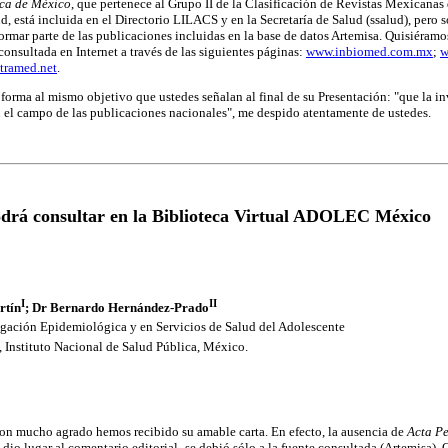
ica de México
, que pertenece al Grupo II de la Clasificación de Revistas Mexicanas
ud, está incluida en el Directorio LILACS y en la Secretaría de Salud (ssalud), pero
formar parte de las publicaciones incluidas en la base de datos Artemisa. Quisiéramo
consultada en Internet a través de las siguientes páginas:
www.inbiomed.com.mx
;
w
tramed.net
.
 forma al mismo objetivo que ustedes señalan al final de su Presentación: "que la i
n el campo de las publicaciones nacionales", me despido atentamente de ustedes.
drá consultar en la Biblioteca Virtual ADOLEC México
I
II
rtín
; Dr Bernardo Hernández-Prado
igación Epidemiológica y en Servicios de Salud del Adolescente
 Instituto Nacional de Salud Pública, México.
on mucho agrado hemos recibido su amable carta. En efecto, la ausencia de
Acta Pe
 dio lugar al comentario editorial- se debió sólo a la fuente consultada (Artemisa). 