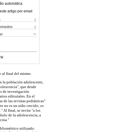
ão automática
este artigo por email
s
cionados
ar
nk
 al final del mismo.
n la población adolescente,
dolescencia", que desde
os de investigación
rios editoriales. En el
s de las revistas pediátricas"
te no es un niño crecido; es
o
." Al final, se invita "a los
ítulo de la adolescencia, a
cina."
bliométrico utilizado: