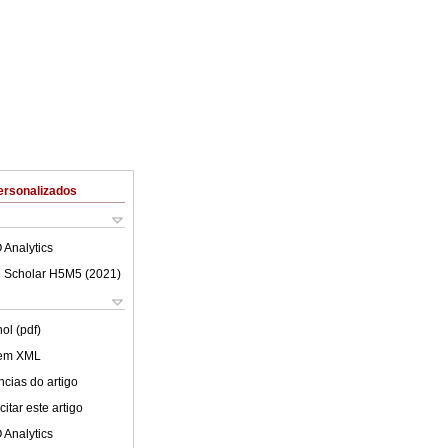
ersonalizados
 Analytics
 Scholar H5M5 (
2021
)
ol (pdf)
 em XML
cias do artigo
itar este artigo
 Analytics