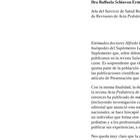
Dra Raffaela Schiavon Er
Jefa del Servicio de Salud R
de Revisores de
Acta Pediát
Estimados doctores Alfredo
huéspedes del Suplemento L
Suplemento que, sobre difere
publicaron en la revista
Salu
curso. Es sorprendente que e
quinta parte de la población
las publicaciones científica
artículo de Presentación que
Con la misma finalidad, la d
la revista
Acta Pediátrica d
entonces ha publicado de man
(incluyendo investigación cua
editorial que anunció esta nu
nacionales, se hace hincapié 
un individuo que forma otro
pediatras y a los profesional
publicar sus experiencias, a 
Nos queda muy claro que la a