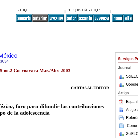
 México
Serviços P
-3634
Journal
45 no.2 Cuernavaca Mar./Abr. 2003
SciELO
Google
CARTAS AL EDITOR
Artigo
Espanh
México
, foro para difundir las contribuciones
Artigo
mpo de la adolescencia
Referên
Como c
SciELO