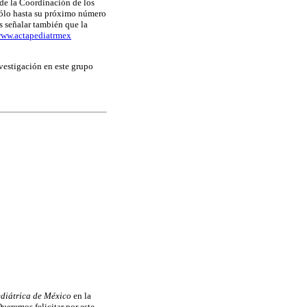
 de la Coordinación de los
 sólo hasta su próximo número
s señalar también que la
ww.actapediatrmex
nvestigación en este grupo
diátrica de México
en la
Queremos felicitar por este