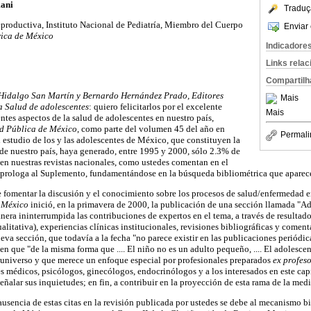
mani
Traduç
eproductiva, Instituto Nacional de Pediatría, Miembro del Cuerpo
Enviar 
rica de México
Indicadore
Links rela
Compartilh
 Hidalgo San Martín y Bernardo Hernández Prado, Editores
Mais
a Salud de adolescentes
: quiero felicitarlos por el excelente
Mais
ntes aspectos de la salud de adolescentes en nuestro país,
d Pública de México
, como parte del volumen 45 del año en
Permali
l estudio de los y las adolescentes de México, que constituyen la
 de nuestro país, haya generado, entre 1995 y 2000, sólo 2.3% de
s en nuestras revistas nacionales, como ustedes comentan en el
 prologa al Suplemento, fundamentándose en la búsqueda bibliométrica que aparece
e fomentar la discusión y el conocimiento sobre los procesos de salud/enfermedad e
e México
inició, en la primavera de 2000, la publicación de una sección llamada "A
era ininterrumpida las contribuciones de expertos en el tema, a través de resultad
litativa), experiencias clínicas institucionales, revisiones bibliográficas y comenta
eva sección, que todavía a la fecha "no parece existir en las publicaciones periódica
en que "de la misma forma que .... El niño no es un adulto pequeño, .... El adolescen
 universo y que merece un enfoque especial por profesionales preparados
ex profes
es médicos, psicólogos, ginecólogos, endocrinólogos y a los interesados en este cap
señalar sus inquietudes; en fin, a contribuir en la proyección de esta rama de la medi
usencia de estas citas en la revisión publicada por ustedes se debe al mecanismo bi