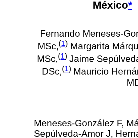
México
*
Fernando Meneses-Gon
(
1
)
MSc,
Margarita Márqu
(
1
)
MSc,
Jaime Sepúlved
(
1
)
DSc,
Mauricio Herná
MD
Meneses-González F, Má
Sepúlveda-Amor J, Hern