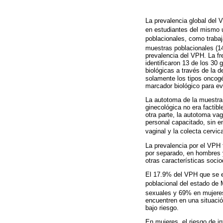
La prevalencia global del 
en estudiantes del mismo u
poblacionales, como trab
muestras poblacionales 
prevalencia del VPH. La fr
identificaron 13 de los 30 
biológicas a través de la 
solamente los tipos oncogé
marcador biológico para ev
La autotoma de la muestra 
ginecológica no era factibl
otra parte, la autotoma vag
personal capacitado, sin e
vaginal y la colecta cervica
La prevalencia por el VPH 
por separado, en hombres y
otras características soci
El 17.9% del VPH que se e
poblacional del estado de 
sexuales y 69% en mujeres
encuentren en una situació
bajo riesgo.
En mujeres, el riesgo de i