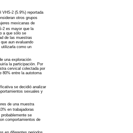
el VHS-2 (5.9%) reportada
onsideran otros grupos
jeres mexicanas de
S-2 es mayor que la
o a que sólo se
idad de las muestras
a que aun evaluando
 utilizarla como un
de una exploración
iría la participación. Por
stra cervical colectada por
de 80% entre la autotoma
icativa se decidió analizar
omportamientos sexuales y
eres de una muestra
43% en trabajadoras
o probablemente se
 con comportamientos de
es en diferentes periodos