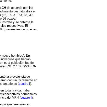
samiento.
de CH de acuerdo con las
edimiento desnaturaliza el
(16, 18, 31, 33, 35, 39,
de 96 pozos;
substrato y se detecta la
oles respectivos. El
 10.0; se emplearon pruebas
s y nueve hombres). En
 individuos que habían
en esta población fue de
nte (
RM
=2.4; IC 95% 0.9-
ntó la prevalencia del
iaron con un incremento en
s anteriores (
cuadro I
).
en toda la vida, haber
 anticonceptivos hormonales
encia del VPH (
cuadro I
).
e parejas sexuales en