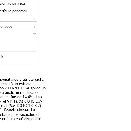
ción automática
artículo por email
s
cionados
nk
ersitarios y utilizar dicha
 realizó un estudio
odo 2000-2001. Se aplicó un
e analizaron utilizando
iantes fue de 14.4%. Las
r el VPH (
RM
6.0 IC 1.7-
xual (
RM
3.0 IC 1.0-8.7).
1).
Conclusiones
. La
ortamientos sexuales en
 artículo está disponible