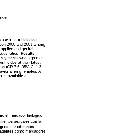
ents.
use it as a biological
tween 2000 and 2001 among
applied and genital
odds ratios.
Results
.
us year showed a greater
rmicides at their latest
ion (OR 7.6, 95% CI 1.3-
ehavior among females. A
 is available at:
omo el marcador biológico
mientos sexuales con la
gnosticar diferentes
os agentes como marcadores