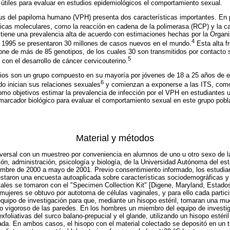
 útiles para evaluar en estudios epidemiológicos el comportamiento sexual.
rus del papiloma humano (VPH) presenta dos características importantes. En 
nicas moleculares, como la reacción en cadena de la polimerasa (RCP) y la ca
tiene una prevalencia alta de acuerdo con estimaciones hechas por la Organi
4
n 1995 se presentaron 30 millones de casos nuevos en el mundo.
Esta alta f
ne de más de 85 genotipos, de los cuales 30 son transmitidos por contacto s
5
on el desarrollo de cáncer cervicouterino.
arios son un grupo compuesto en su mayoría por jóvenes de 18 a 25 años de 
6
do inician sus relaciones sexuales
y comienzan a exponerse a las ITS, como 
omo objetivos estimar la prevalencia de infección por el VPH en estudiantes uni
arcador biológico para evaluar el comportamiento sexual en este grupo pobla
Material y métodos
sversal con un muestreo por conveniencia en alumnos de uno u otro sexo de l
ón, administración, psicología y biología, de la Universidad Autónoma del e
iembre de 2000 a mayo de 2001. Previo consentimiento informado, los estudia
estaron una encuesta autoaplicada sobre características sociodemográficas 
tales se tomaron con el "Specimen Collection Kit" [Digene, Maryland, Estad
mujeres se obtuvo por autotoma de células vaginales, y para ello cada partici
quipo de investigación para que, mediante un hisopo estéril, tomaran una mues
to vigoroso de las paredes. En los hombres un miembro del equipo de investi
xfoliativas del surco balano-prepucial y el glande, utilizando un hisopo estéri
ada. En ambos casos, el hisopo con el material colectado se depositó en un 