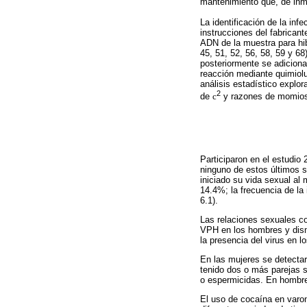
mantenimiento que, de inme
La identificación de la in
instrucciones del fabrican
ADN de la muestra para hi
45, 51, 52, 56, 58, 59 y 6
posteriormente se adiciona
reacción mediante quimiolu
análisis estadístico explor
2
de
c
y razones de momios
Participaron en el estudio
ninguno de estos últimos s
iniciado su vida sexual a
14.4%; la frecuencia de l
6.1).
Las relaciones sexuales c
VPH en los hombres y dism
la presencia del virus en l
En las mujeres se detectar
tenido dos o más parejas s
o espermicidas. En hombre
El uso de cocaína en varo