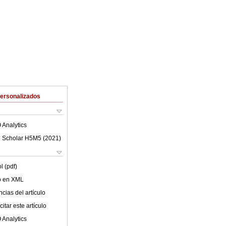
Personalizados
 Analytics
 Scholar H5M5 (
2021
)
l (pdf)
lo en XML
cias del artículo
itar este artículo
 Analytics