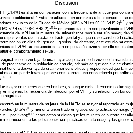
Discusión
VPH (14.4%) es alta en comparación con la frecuencia de anticuerpos contra 
7
niverso poblacional.
Estos resultados son contrarios a lo esperado, si se c
8,9
ajadoras sexuales de la Ciudad de México (43% VPH
vs
65.1% VHS-2)
y mu
10,11
(14.5% VPH
vs
29.8% VHS-2);
en ambos casos la seroprevalencia del VH
ecuencia del VPH en la muestra de universitarios podría ser aún mayor, debid
genotipos virales que infectan el tracto genital y a que no se corroboró la cal
determinación en ellas del gen de
b
-globina. No obstante, este estudio muestr
nicos del VPH, su frecuencia es alta en población joven y por ello se plantea
aluar el comportamiento sexual.
vaginal tiene la ventaja de una mayor aceptación, toda vez que la maniobra 
e de practicarse en la población de estudio, además de que con ello se disminu
inal tiene la desventaja de una menor sensibilidad y especificidad que la mue
mbargo, un par de investigaciones demostraron una concordancia por arriba 
12,13
l.
fue mayor en mujeres que en hombres, y aunque dicha diferencia no fue signif
 en mujeres, la frecuencia de infección por el VPH y su relación con los c
odemográficas.
ncontró en la muestra de mujeres de la UAEM es mayor al reportado en muj
10
Morelos (14.5%)
y menor al encontrado en grupos con prácticas de riesgo (
8,14
 VIH positivas);
estos datos sugieren que las mujeres de nuestro estudi
n intermedia entre las poblaciones con prácticas de alto riesgo y los grupos
nfección por el VPH se asoció con el aumento en el número de parejas sexual