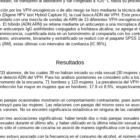
diato, se transportó al laboratorio y fue congelado a
¾
20 °C hasta su proce
fección por los VPH oncogénicos o de alto riesgo se hizo mediante la técnica 
te (Digene HPV test Hybrid Capture II), la cual busca ADN del VPH. Este proc
bridarlo con una mezcla de sondas de ARN de 13 diferentes VPH oncogénicos 
8). El híbrido (ADN:ARN) se retiene mediante un anticuerpo a una microplaca 
n anticuerpos IgG antihíbridos conjugados a fosfatasa alcalina; se agrega el 
miniscencia, cuantificada ésta en un luminómetro al compararla con los contr
atorio, univariente, bivariante y estratificado se realizó con el paquete SPSS
 (
RM
), estas últimas con intervalos de confianza (IC 95%).
Resultados
 233 alumnos, de los cuales 39 no habían iniciado su vida sexual (30 mujere
e detectó ADN del VPH. Para los análisis posteriores se consideró sólo a los
l momento de la encuesta, 71 hombres y 123 mujeres. La prevalencia del VPH 
a infección fue mayor en mujeres que en hombres: 17.9
vs
8.5%, respectivame
on parejas ocasionales mostraron un comportamiento contrastante, pues aume
inuyó para las mujeres. Las relaciones con parejas del mismo sexo se asoc
os varones. No se encontró significancia estadística en ninguna de las variable
on tres asociaciones significativas: haber tenido dos o más parejas sexuales 
exuales durante el último año, y haber utilizado en la última relación sexual
s sólo el consumo de cocaína se asoció de manera significativa con la pres
nes estuvo asociado con la frecuencia en el consumo de alcohol, el número d