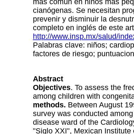
más común en niños más pequ
cianógenas. Se necesitan prog
prevenir y disminuir la desnutr
completo en inglés de este art
http://www.insp.mx/salud/inde
Palabras clave: niños; cardiop
factores de riesgo; puntuacio
Abstract
Objectives
. To assess the fre
among children with congenit
methods.
Between August 199
survey was conducted among 24
disease ward of the Cardiolog
"Siglo XXI", Mexican Institute 