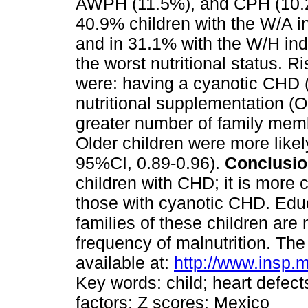
AWPH (11.5%), and CPH (10.2%)
40.9% children with the W/A i
and in 31.1% with the W/H in
the worst nutritional status. R
were: having a cyanotic CHD (
nutritional supplementation (
greater number of family mem
Older children were more likel
95%CI, 0.89-0.96).
Conclusi
children with CHD; it is more
those with cyanotic CHD. Educ
families of these children ar
frequency of malnutrition. The 
available at:
http://www.insp.
Key words: child; heart defects
factors; Z scores; Mexico