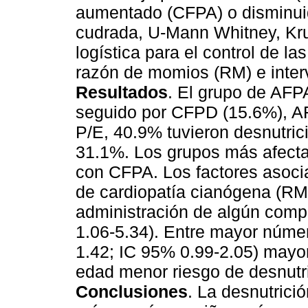
aumentado (CFPA) o disminuido
cudrada, U-Mann Whitney, Krus
logística para el control de la
razón de momios (RM) e inter
Resultados
. El grupo de AFP
seguido por CFPD (15.6%), A
P/E, 40.9% tuvieron desnutric
31.1%. Los grupos más afectad
con CFPA. Los factores asocia
de cardiopatía cianógena (RM 
administración de algún comp
1.06-5.34). Entre mayor núme
1.42; IC 95% 0.99-2.05) mayor
edad menor riesgo de desnutr
Conclusiones
. La desnutrici