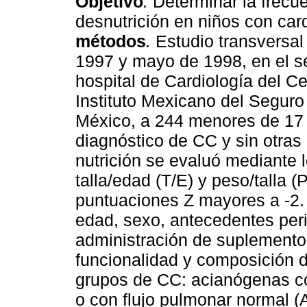
Objetivo
.
Determinar la frecue
desnutrición en niños con car
métodos
.
Estudio transversal 
1997 y mayo de 1998, en el se
hospital de Cardiología del C
Instituto Mexicano del Seguro
México, a 244 menores de 17
diagnóstico de CC y sin otras
nutrición se evaluó mediante 
talla/edad (T/E) y peso/talla (
puntuaciones Z mayores a -2. 
edad, sexo, antecedentes perin
administración de suplemento
funcionalidad y composición d
grupos de CC: acianógenas c
o con flujo pulmonar normal 