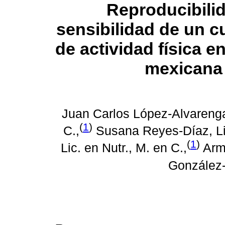
Reproducibili
sensibilidad de un c
de actividad física e
mexicana
Juan Carlos López-Alvarenga
(
1
)
C.,
Susana Reyes-Díaz, Lic
(
1
)
Lic. en Nutr., M. en C.,
Arm
González-