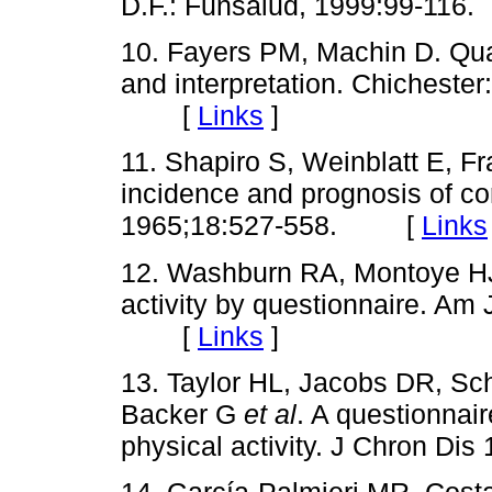
D.F.: Funsalud, 1999:99-1
10. Fayers PM, Machin D. Qual
and interpretation. Chicheste
[
Links
]
11. Shapiro S, Weinblatt E, F
incidence and prognosis of co
1965;18:527-558. [
Links
12. Washburn RA, Montoye HJ
activity by questionnaire. Am
[
Links
]
13. Taylor HL, Jacobs DR, Sc
Backer G
et al
. A questionnair
physical activity. J Chron 