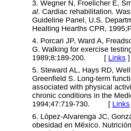
3. Wegner N, Froelicher E, Sm
al
. Cardiac rehabilitation. Wa
Guideline Panel, U.S. Depart
Healting Hearths CPR, 1995
4. Porcari JP, Ward A, Fread
G. Walking for exercise testin
1989;8:189-200. [
Links
]
5. Steward AL, Hays RD, Well
Greenfield S. Long-term funct
associated with physical activi
chronic conditions in the Med
1994;47:719-730. [
Links
6. López-Alvarenga JC, Gonzá
obesidad en México. Nutrició