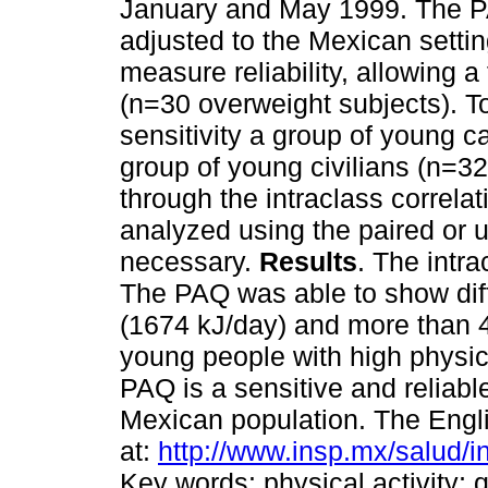
January and May 1999. The P
adjusted to the Mexican setti
measure reliability, allowing 
(n=30 overweight subjects). T
sensitivity a group of young 
group of young civilians (n=
through the intraclass correlat
analyzed using the paired or u
necessary.
Results
. The intra
The PAQ was able to show dif
(1674 kJ/day) and more than 
young people with high physica
PAQ is a sensitive and reliabl
Mexican population. The Englis
at:
http://www.insp.mx/salud/i
Key words: physical activity; q