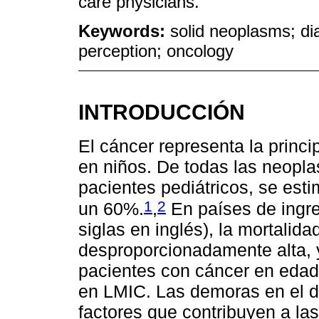
care physicians.
Keywords:
solid neoplasms; dia
perception; oncology
INTRODUCCIÓN
El cáncer representa la princ
en niños. De todas las neopl
pacientes pediátricos, se est
1
2
un 60%.
,
En países de ingr
siglas en inglés), la mortalid
desproporcionadamente alta, 
pacientes con cáncer en edad
en LMIC. Las demoras en el di
factores que contribuyen a la