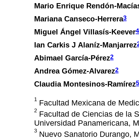
Mario Enrique Rendón-Macía
3
Mariana Canseco-Herrera
4
Miguel Ángel Villasís-Keever
Ian Carkis J Alaníz-Manjarrez
2
Abimael García-Pérez
2
Andrea Gómez-Alvarez
Claudia Montesinos-Ramírez
1
Facultad Mexicana de Medici
2
Facultad de Ciencias de la S
Universidad Panamericana, M
3
Nuevo Sanatorio Durango, M