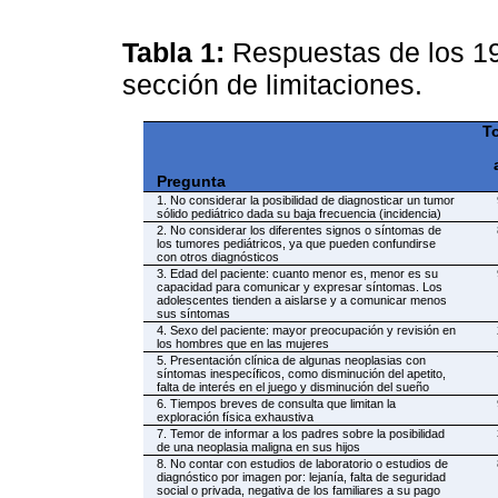
Tabla 1:
Respuestas de los 19
sección de limitaciones.
T
Pregunta
1. No considerar la posibilidad de diagnosticar un tumor
sólido pediátrico dada su baja frecuencia (incidencia)
2. No considerar los diferentes signos o síntomas de
los tumores pediátricos, ya que pueden confundirse
con otros diagnósticos
3. Edad del paciente: cuanto menor es, menor es su
capacidad para comunicar y expresar síntomas. Los
adolescentes tienden a aislarse y a comunicar menos
sus síntomas
4. Sexo del paciente: mayor preocupación y revisión en
los hombres que en las mujeres
5. Presentación clínica de algunas neoplasias con
síntomas inespecíficos, como disminución del apetito,
falta de interés en el juego y disminución del sueño
6. Tiempos breves de consulta que limitan la
exploración física exhaustiva
7. Temor de informar a los padres sobre la posibilidad
de una neoplasia maligna en sus hijos
8. No contar con estudios de laboratorio o estudios de
diagnóstico por imagen por: lejanía, falta de seguridad
social o privada, negativa de los familiares a su pago