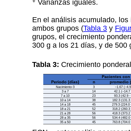
Varianzas iguales.
En el análisis acumulado, lo
ambos grupos (
Tabla 3
y
Figu
grupos, el crecimiento ponde
300 g a los 21 días, y de 500 
Tabla 3:
Crecimiento pondera
Pacientes con
Periodo (días)
n
promedio 
Nacimiento-3
3
−1.67 (−4.9
3 a 7
14
42.1 (−14.7 
7 a 10
23
93.3 (42.9 -
10 a 14
38
182.3 (131.3 
14 a 18
45
279.3 (224.0 
18 a 21
52
318.2 (260.3 
21 a 28
56
418.3 (373.2 
28 a 35
56
534.4 (482.0 
35 a 50
45
763.8 (704.0 