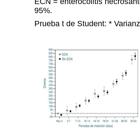
ECN = enterocolitis necrosant
95%.
Prueba t de Student: * Varian