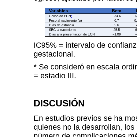
Variables
Beta
Grupo de ECN
*
−34.6
−12
Peso al nacimiento (g)
0.7
0.
Días de estancia
5.6
SEG al nacimiento
25.5
6
Días a la presentación de ECN
−1.09
−
IC95% = intervalo de confia
gestacional.
* Se consideró en escala ordina
= estadio III.
DISCUSIÓN
En estudios previos se ha mo
quienes no la desarrollan, l
número de complicaciones méd