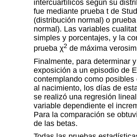
intercuartílicos según su dist
fue mediante prueba t de Stu
(distribución normal) o prueb
normal). Las variables cualit
simples y porcentajes, y la co
2
prueba χ
de máxima verosimil
Finalmente, para determinar y 
exposición a un episodio de E
contemplando como posibles c
al nacimiento, los días de es
se realizó una regresión line
variable dependiente el incr
Para la comparación se obtuvi
de las betas.
Todas las pruebas estadística