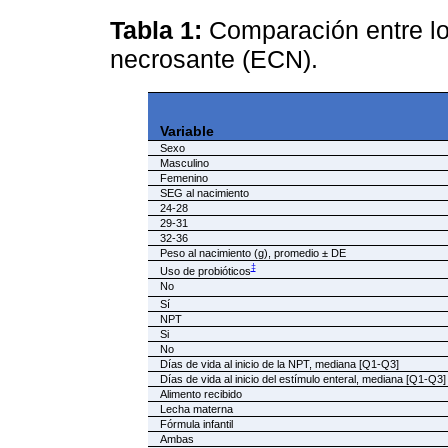
Tabla 1:
Comparación entre lo
necrosante (ECN).
Variable
Sexo
Masculino
Femenino
SEG al nacimiento
24-28
29-31
32-36
Peso al nacimiento (g), promedio ± DE
‡
Uso de probióticos
No
Sí
NPT
Si
No
Días de vida al inicio de la NPT, mediana [Q1-Q3]
Días de vida al inicio del estímulo enteral, mediana [Q1-Q3]
Alimento recibido
Lecha materna
Fórmula infantil
Ambas