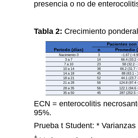
presencia o no de enterocolit
Tabla 2:
Crecimiento ponderal
Pacientes con
Periodo (días)
n
Promedio 
Nacimiento-3
3
−1.67 (−4.9
3 a 7
14
66.4 (33.2 
7 a 10
23
58 (32.2 -
10 a 14
38
66.2 (31.7 -
14 a 18
45
88 (63.1 - 
18 a 21
52
44.1 (23.7 
21 a 28
56
124.8 (97.4 
28 a 35
56
122.1 (94.6 
35 a 50
45
287 (252.5 -
ECN = enterocolitis necrosant
95%.
Prueba t Student: * Varianzas 
‡