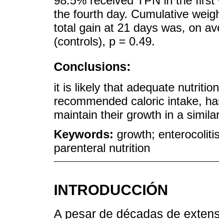
98.5% received TPN in the first
the fourth day. Cumulative weigh
total gain at 21 days was, on a
(controls), p = 0.49.
Conclusions:
it is likely that adequate nutrition
recommended caloric intake, ha
maintain their growth in a simil
Keywords:
growth; enterocolit
parenteral nutrition
INTRODUCCIÓN
A pesar de décadas de extensa 