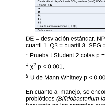
Día de vida al diagnóstico de ECN, mediana [mín/Q1/Q3/m
Estadio ECN
IA
IB
IIA
IIB
IIIB
Días de estancia,mediana [Q1-Q3]
Defunciones
DE = desviación estándar. NPT
cuartil 1. Q3 = cuartil 3. SE
* Prueba t Student 2 colas p =
‡
2
χ
p < 0.001,
§
U de Mann Whitney p < 0.00
En cuanto al manejo, se encon
probióticos
(Bifidobacterium la