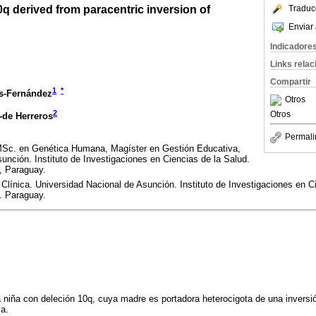
q derived from paracentric inversion of
Traduc
Enviar 
Indicadore
Links rela
Compartir
1
*
s-Fernández
Otros
2
Otros
-de Herreros
Permali
MSc. en Genética Humana, Magíster en Gestión Educativa,
unción. Instituto de Investigaciones en Ciencias de la Salud.
, Paraguay.
Clínica. Universidad Nacional de Asunción. Instituto de Investigaciones en C
. Paraguay.
 niña con deleción 10q, cuya madre es portadora heterocigota de una inversió
a.