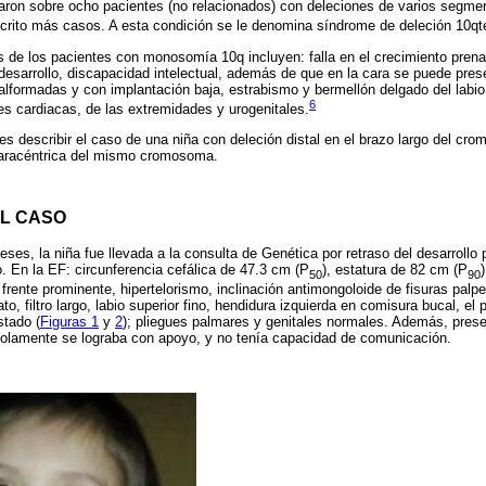
aron sobre ocho pacientes (no relacionados) con deleciones de varios segme
crito más casos. A esta condición se le denomina síndrome de deleción 10qte
as de los pacientes con monosomía 10q incluyen: falla en el crecimiento prenat
l desarrollo, discapacidad intelectual, además de que en la cara se puede pre
alformadas y con implantación baja, estrabismo y bermellón delgado del labi
6
s cardiacas, de las extremidades y urogenitales.
o es describir el caso de una niña con deleción distal en el brazo largo del c
paracéntrica del mismo cromosoma.
L CASO
ses, la niña fue llevada a la consulta de Genética por retraso del desarrollo
. En la EF: circunferencia cefálica de 47.3 cm (P
), estatura de 82 cm (P
50
90
: frente prominente, hipertelorismo, inclinación antimongoloide de fisuras palp
o, filtro largo, labio superior fino, hendidura izquierda en comisura bucal, el p
stado (
Figuras 1
y
2
); pliegues palmares y genitales normales. Además, presen
 solamente se lograba con apoyo, y no tenía capacidad de comunicación.