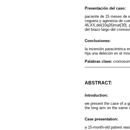
Presentación del caso:
paciente de 15 meses de ed
ceguera y agenesia de cuerp
46,XX,del(10q26)mat[30]; p
del brazo largo del cromoso
Conclusiones:
la inversión paracéntrica e
hija una deleción en el m
Palabras clave:
cromosoma
ABSTRACT:
Introduction:
we present the case of a g
the long arm on the same
Case presentation:
a 15-month-old patient was