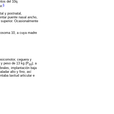
ntos del 10q.
5
r.
al y postnatal,
sentar puente nasal ancho,
o superior. Ocasionalmente
romosoma 10, a cuya madre
 psicomotor, ceguera y
) y peso de 13 kg (P
); a
50
ebrales, implantación baja
aladar alto y fino, así
taba laxitud articular e