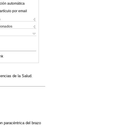
ción automática
artículo por email
s
cionados
nk
iencias de la Salud.
n paracéntrica del brazo