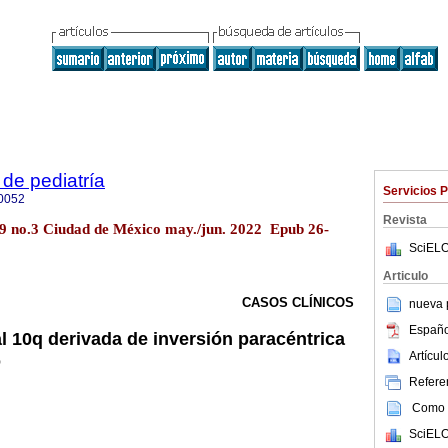
de pediatría
Servicios 
0052
Revista
.89 no.3 Ciudad de México may./jun. 2022 Epub 26-
SciELO
Articulo
CASOS CLÍNICOS
nueva p
Españo
 10q derivada de inversión paracéntrica
Artícu
o
Referen
Como c
SciELO