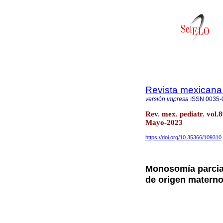
Revista mexicana 
versión impresa
ISSN
0035-
Rev. mex. pediatr. vol
Mayo-2023
https://doi.org/10.35366/109310
Monosomía parcial
de origen matern