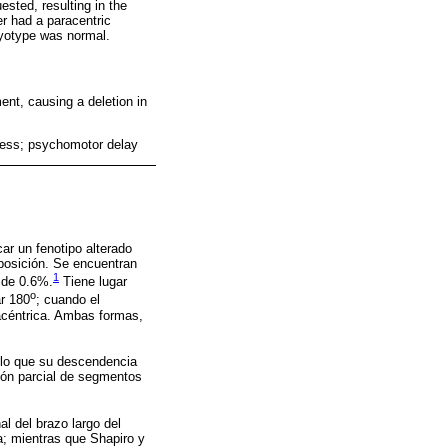
ested, resulting in the
r had a paracentric
ryotype was normal.
ent, causing a deletion in
ness; psychomotor delay
r un fenotipo alterado
 posición. Se encuentran
1
 de 0.6%.
Tiene lugar
o
r 180
; cuando el
racéntrica. Ambas formas,
 lo que su descendencia
ión parcial de segmentos
l del brazo largo del
; mientras que Shapiro y