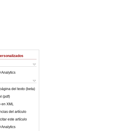
Personalizados
 Analytics
ágina del texto (beta)
l (pdf)
lo en XML
cias del artículo
itar este artículo
 Analytics