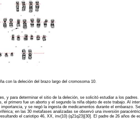
niña con la deleción del brazo largo del cromosoma 10.
es, y para determinar el sitio de la deleción, se solicitó estudiar a los padre
, el primero fue un aborto y el segundo la niña objeto de este trabajo. Al inte
 importancia, y se negó la ingesta de medicamentos durante el embarazo. Se 
férica; en las 30 metafases analizadas se observó una inversión paracéntrica
 resultando el cariotipo 46, XX, inv(10) (q21q23)[30]. El padre de 26 años de e