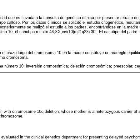
ad que es llevada a la consulta de genética clínica por presentar retraso del
o calloso. Por los datos clínicos se solicitó el estudio citogenético, resultan
osteriormente se realizó el estudio a los padres, encontrándose en la madre 
ma 10, el cariotipo resultó 46,XX,inv(10)(q21q23)[30]. El cariotipo del padre 
n el brazo largo del cromosoma 10 en la madre constituye un rearreglo equilib
ismo cromosoma.
 número 10; inversión cromosómica; deleción cromosómica; preescolar; ceg
irl with chromosome 10q deletion, whose mother is a heterozygous carrier of a
 chromosome.
 evaluated in the clinical genetics department for presenting delayed psych