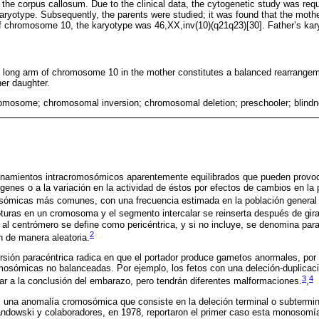
the corpus callosum. Due to the clinical data, the cytogenetic study was requ
ryotype. Subsequently, the parents were studied; it was found that the mothe
of chromosome 10, the karyotype was 46,XX,inv(10)(q21q23)[30]. Father’s ka
he long arm of chromosome 10 in the mother constitutes a balanced rearrangem
er daughter.
omosome; chromosomal inversion; chromosomal deletion; preschooler; blind
enamientos intracromosómicos aparentemente equilibrados que pueden provoca
e genes o a la variación en la actividad de éstos por efectos de cambios en la
sómicas más comunes, con una frecuencia estimada en la población general
turas en un cromosoma y el segmento intercalar se reinserta después de gira
 al centrómero se define como pericéntrica, y si no incluye, se denomina pa
2
 de manera aleatoria.
rsión paracéntrica radica en que el portador produce gametos anormales, por
mosómicas no balanceadas. Por ejemplo, los fetos con una deleción-duplicac
3
4
r a la conclusión del embarazo, pero tendrán diferentes malformaciones.
,
una anomalía cromosómica que consiste en la deleción terminal o subtermina
dowski y colaboradores, en 1978, reportaron el primer caso esta monosomía