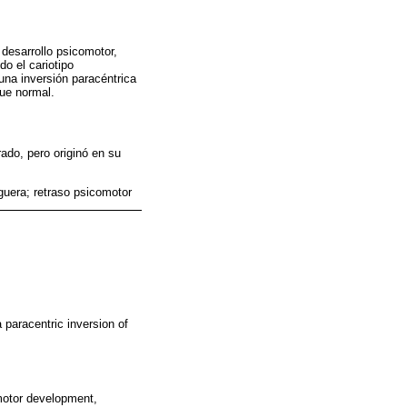
 desarrollo psicomotor,
do el cariotipo
una inversión paracéntrica
fue normal.
rado, pero originó en su
uera; retraso psicomotor
 paracentric inversion of
omotor development,