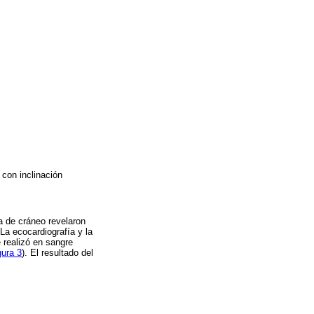
 con inclinación
a de cráneo revelaron
La ecocardiografía y la
 realizó en sangre
gura 3
). El resultado del