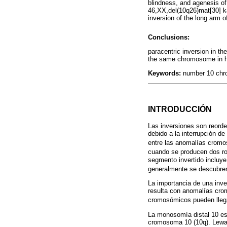
blindness, and agenesis of 
46,XX,del(10q26)mat[30] ka
inversion of the long arm 
Conclusions:
paracentric inversion in t
the same chromosome in h
Keywords:
number 10 chr
INTRODUCCIÓN
Las inversiones son reord
debido a la interrupción d
entre las anomalías cromo
cuando se producen dos ro
segmento invertido incluye
generalmente se descubren
La importancia de una inve
resulta con anomalías cro
cromosómicos pueden llega
La monosomía distal 10 es 
cromosoma 10 (10q). Lewan